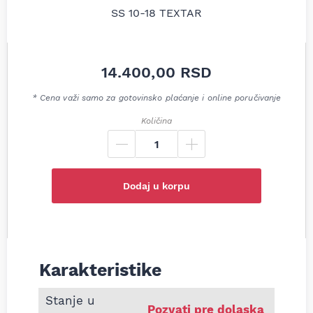
14.400,00
RSD
* Cena važi samo za gotovinsko plaćanje i online poručivanje
Količina
Dodaj u korpu
Karakteristike
Informacije o Kočioni diskovi prednji par 1.2-
Stanje u
Pozvati pre dolaska