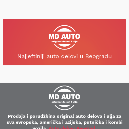
Najjeftiniji auto delovi u Beogradu
Prodaja i porudžbina original auto delova i ulja za
sva evropska, američka i azijska, putnička i kombi
vozila.
Auto delovi Beograd
.