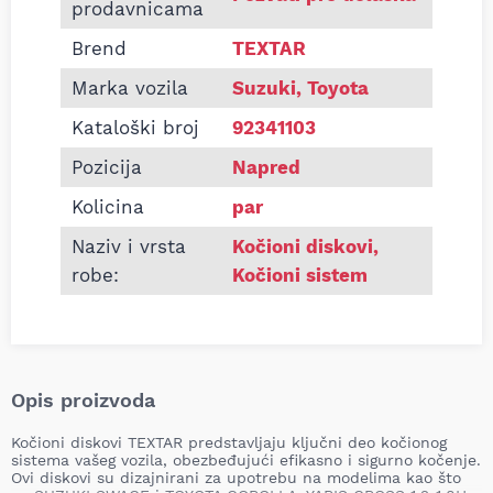
prodavnicama
Brend
TEXTAR
Marka vozila
Suzuki, Toyota
Kataloški broj
92341103
Pozicija
Napred
Kolicina
par
Naziv i vrsta
Kočioni diskovi
,
robe:
Kočioni sistem
Opis proizvoda
Kočioni diskovi TEXTAR predstavljaju ključni deo kočionog
sistema vašeg vozila, obezbeđujući efikasno i sigurno kočenje.
Ovi diskovi su dizajnirani za upotrebu na modelima kao što