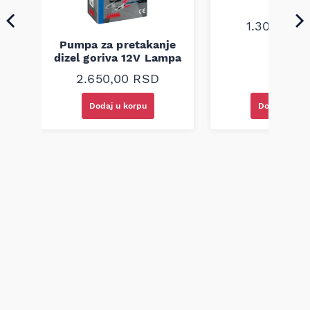
1.300,00
R
Pumpa za pretakanje
dizel goriva 12V Lampa
2.650,00
RSD
Dodaj u korpu
Dodaj u kor