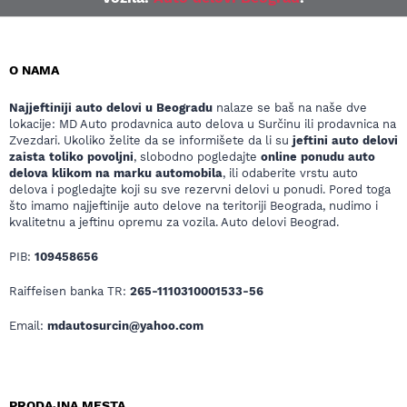
O NAMA
Najjeftiniji auto delovi u Beogradu
nalaze se baš na naše dve
lokacije: MD Auto prodavnica auto delova u Surčinu ili prodavnica na
Zvezdari. Ukoliko želite da se informišete da li su
jeftini auto delovi
zaista toliko povoljni
, slobodno pogledajte
online ponudu auto
delova klikom na marku automobila
, ili odaberite vrstu auto
delova i pogledajte koji su sve rezervni delovi u ponudi. Pored toga
što imamo najjeftinije auto delove na teritoriji Beograda, nudimo i
kvalitetnu a jeftinu opremu za vozila. Auto delovi Beograd.
PIB:
109458656
Raiffeisen banka TR:
265-1110310001533-56
Email:
mdautosurcin@yahoo.com
PRODAJNA MESTA