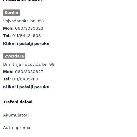
Surčin
Vojvođanska br. 153
Mob:
060/3030623
Tel:
011/8443-608
Klikni i pošalji poruku
Zvezdara
Dimitrija Tucovića br. 99
Mob:
060/3030627
Tel:
011/6405-110
Klikni i pošalji poruku
Traženi delovi
Akumulatori
Auto oprema