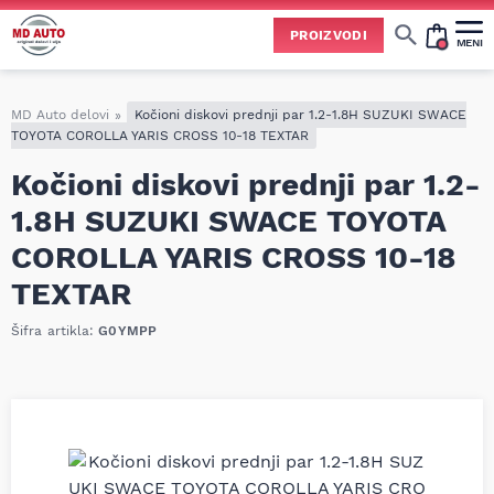
PROIZVODI
MENI
Cene svih vrsta ulja i aditiva trenutno su podložne čestim promenama
usled nestabilne situacije na tržištu i dešavanja na Bliskom istoku.
Zbog učestalih promena nabavnih cena, nije uvek moguće ažurirati cene na sajtu u realnom vremenu.
Molimo vas da pre poručivanja pozovete i proverite trenutno stanje i tačnu cenu.
MD Auto delovi
»
Kočioni diskovi prednji par 1.2-1.8H SUZUKI SWACE
TOYOTA COROLLA YARIS CROSS 10-18 TEXTAR
Kočioni diskovi prednji par 1.2-
1.8H SUZUKI SWACE TOYOTA
COROLLA YARIS CROSS 10-18
TEXTAR
Šifra artikla:
G0YMPP