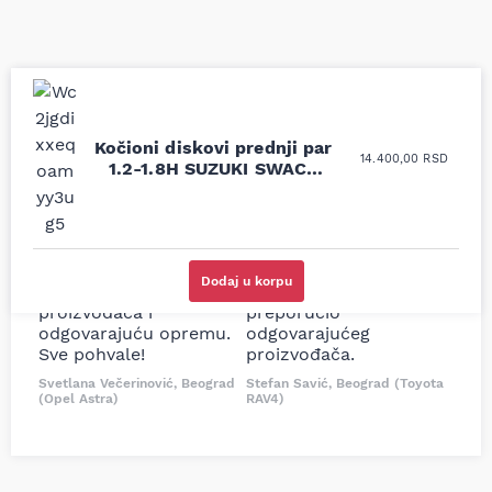
Uporedila sam sve
Odlična usluga i
Kočioni diskovi prednji par
14.400,00
RSD
moguće online
ljubazni prodavci.
1.2-1.8H SUZUKI SWACE
prodavnice auto delova
Nisam bio siguran koji je
TOYOTA COROLLA YARIS
i definitivno najbolje
tačan naziv i tip
CROSS 10-18 TEXTAR
cene su ovde. Kupila
kočionog cilindra bio
sam više puta auto
potreban za moju
delove iz MD Auto. Uvek
Tojotu, ali me je Miloš
Dodaj u korpu
dobra preporuka za
podsetio, istražio i
proizvođača i
preporučio
odgovarajuću opremu.
odgovarajućeg
Sve pohvale!
proizvođača.
Svetlana Večerinović, Beograd
Stefan Savić, Beograd (Toyota
(Opel Astra)
RAV4)