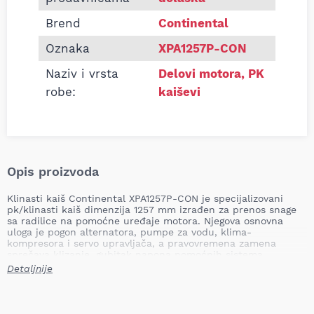
Brend
Continental
Oznaka
XPA1257P-CON
Naziv i vrsta
Delovi motora
,
PK
robe:
kaiševi
Opis proizvoda
Klinasti kaiš Continental XPA1257P-CON je specijalizovani
pk/klinasti kaiš dimenzija 1257 mm izrađen za prenos snage
sa radilice na pomoćne uređaje motora. Njegova osnovna
uloga je pogon alternatora, pumpe za vodu, klima-
kompresora i servo upravljača, a pravovremena zamena
sprečava klizanje, gubitak napona pomoćnih sistema,
pregrevanje motora i moguće oštećenje pogonskih
Detaljnije
komponenti usled pucanja ili jakog habanja.
Profil: XPA
Širina: 12.7 mm