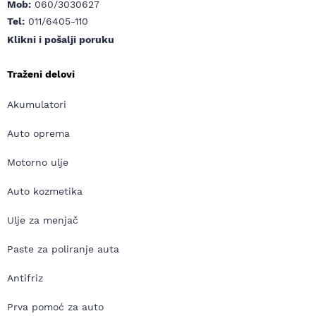
Mob:
060/3030627
Tel:
011/6405-110
Klikni i pošalji poruku
Traženi delovi
Akumulatori
Auto oprema
Motorno ulje
Auto kozmetika
Ulje za menjač
Paste za poliranje auta
Antifriz
Prva pomoć za auto