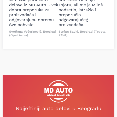
delove iz MD Auto. Uvek
Tojotu, ali me je Miloš
dobra preporuka za
podsetio, istražio i
proizvođača i
preporučio
odgovarajuću opremu.
odgovarajućeg
Sve pohvale!
proizvođača.
Svetlana Večerinović, Beograd
Stefan Savić, Beograd (Toyota
(Opel Astra)
RAV4)
Najjeftiniji auto delovi u Beogradu