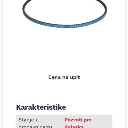
Cena na upit
Karakteristike
Informacije o Klinasti kaiš Continental XPA1257P-
Stanje u
Pozvati pre
prodavnicama
dolaska