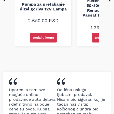
Pletenica au
Pumpa za pretakanje
50x100 Audi 
a
dizel goriva 12V Lampa
Renault Mega
Passat B5 B5.5 
94-08
2.650,00
RSD
1.260,00
R
Dodaj u korpu
Dodaj u kor
Uporedila sam sve
Odlična usluga i
moguće online
ljubazni prodavci.
prodavnice auto delova
Nisam bio siguran koji je
i definitivno najbolje
tačan naziv i tip
cene su ovde. Kupila
kočionog cilindra bio
sam više puta auto
potreban za moju