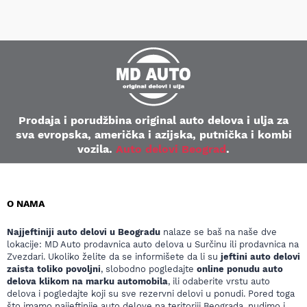
Prodaja i porudžbina original auto delova i ulja za
sva evropska, američka i azijska, putnička i kombi
vozila.
Auto delovi Beograd
.
O NAMA
Najjeftiniji auto delovi u Beogradu
nalaze se baš na naše dve
lokacije: MD Auto prodavnica auto delova u Surčinu ili prodavnica na
Zvezdari. Ukoliko želite da se informišete da li su
jeftini auto delovi
zaista toliko povoljni
, slobodno pogledajte
online ponudu auto
delova klikom na marku automobila
, ili odaberite vrstu auto
delova i pogledajte koji su sve rezervni delovi u ponudi. Pored toga
što imamo najjeftinije auto delove na teritoriji Beograda, nudimo i