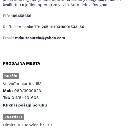
kvalitetnu a jeftinu opremu za vozila. Auto delovi Beograd.
PIB:
109458656
Raiffeisen banka TR:
265-1110310001533-56
Email:
mdautosurcin@yahoo.com
PRODAJNA MESTA
Surčin
Vojvođanska br. 153
Mob:
060/3030623
Tel:
011/8443-608
Klikni i pošalji poruku
Zvezdara
Dimitrija Tucovića br. 99