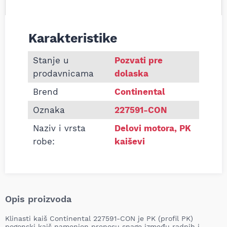
Karakteristike
Informacije o Klinasti kaiš Continental 227591-CO
Stanje u
Pozvati pre
prodavnicama
dolaska
Brend
Continental
Oznaka
227591-CON
Naziv i vrsta
Delovi motora
,
PK
robe:
kaiševi
Opis proizvoda
Klinasti kaiš Continental 227591-CON je PK (profil PK)
pogonski kaiš namenjen prenosu snage između radnih i