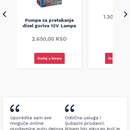
1.300,00
R
Pumpa za pretakanje
dizel goriva 12V Lampa
2.650,00
RSD
Dodaj u korpu
Dodaj u kor
Uporedila sam sve
Odlična usluga i
moguće online
ljubazni prodavci.
prodavnice auto delova
Nisam bio siguran koji je