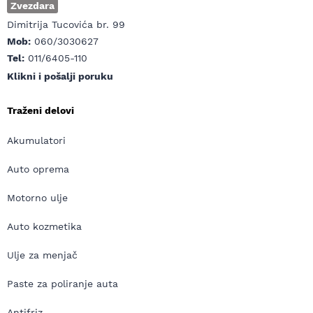
Zvezdara
Dimitrija Tucovića br. 99
Mob:
060/3030627
Tel:
011/6405-110
Klikni i pošalji poruku
Traženi delovi
Akumulatori
Auto oprema
Motorno ulje
Auto kozmetika
Ulje za menjač
Paste za poliranje auta
Antifriz