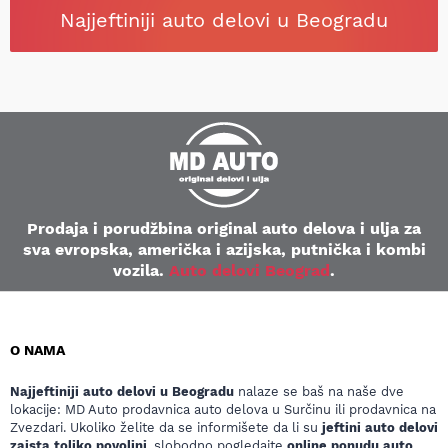
Najjeftiniji auto delovi u Beogradu
Prodaja i porudžbina original auto delova i ulja za
sva evropska, američka i azijska, putnička i kombi
vozila.
Auto delovi Beograd
.
O NAMA
Najjeftiniji auto delovi u Beogradu
nalaze se baš na naše dve
lokacije: MD Auto prodavnica auto delova u Surčinu ili prodavnica na
Zvezdari. Ukoliko želite da se informišete da li su
jeftini auto delovi
zaista toliko povoljni
, slobodno pogledajte
online ponudu auto