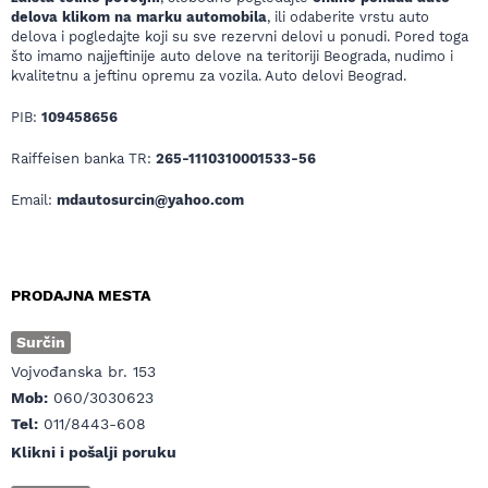
delova klikom na marku automobila
, ili odaberite vrstu auto
delova i pogledajte koji su sve rezervni delovi u ponudi. Pored toga
što imamo najjeftinije auto delove na teritoriji Beograda, nudimo i
kvalitetnu a jeftinu opremu za vozila. Auto delovi Beograd.
PIB:
109458656
Raiffeisen banka TR:
265-1110310001533-56
Email:
mdautosurcin@yahoo.com
PRODAJNA MESTA
Surčin
Vojvođanska br. 153
Mob:
060/3030623
Tel:
011/8443-608
Klikni i pošalji poruku