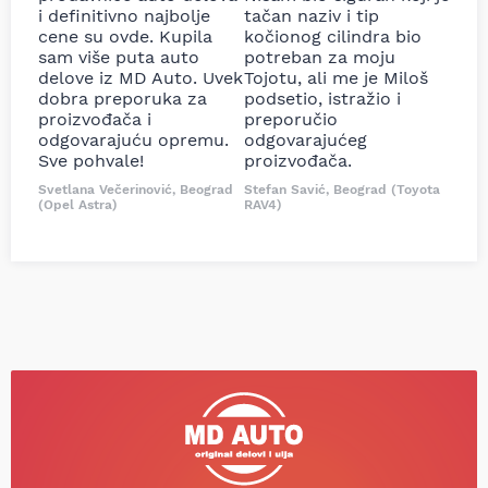
i definitivno najbolje
tačan naziv i tip
cene su ovde. Kupila
kočionog cilindra bio
sam više puta auto
potreban za moju
delove iz MD Auto. Uvek
Tojotu, ali me je Miloš
dobra preporuka za
podsetio, istražio i
proizvođača i
preporučio
odgovarajuću opremu.
odgovarajućeg
Sve pohvale!
proizvođača.
Svetlana Večerinović, Beograd
Stefan Savić, Beograd (Toyota
(Opel Astra)
RAV4)