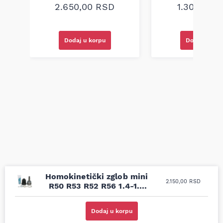
2.650,00
RSD
1.300,00
R
Dodaj u korpu
Dodaj u kor
Homokinetički zglob mini
2.150,00
RSD
R50 R53 R52 R56 1.4-1.6
2006-2012 Pascal
Uporedila sam sve
Odlična usluga i
moguće online
ljubazni prodavci.
Dodaj u korpu
prodavnice auto delova
Nisam bio siguran koji je