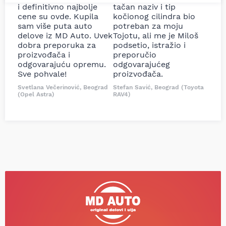
i definitivno najbolje
tačan naziv i tip
cene su ovde. Kupila
kočionog cilindra bio
sam više puta auto
potreban za moju
delove iz MD Auto. Uvek
Tojotu, ali me je Miloš
dobra preporuka za
podsetio, istražio i
proizvođača i
preporučio
odgovarajuću opremu.
odgovarajućeg
Sve pohvale!
proizvođača.
Svetlana Večerinović, Beograd
Stefan Savić, Beograd (Toyota
(Opel Astra)
RAV4)