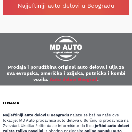
Najjeftiniji auto delovi u Beogradu
Prodaja i porudžbina original auto delova i ulja za
sva evropska, američka i azijska, putnička i kombi
vozila.
Auto delovi Beograd
.
O NAMA
Najjeftiniji auto delovi u Beogradu
nalaze se baš na naše dve
lokacije: MD Auto prodavnica auto delova u Surčinu ili prodavnica na
Zvezdari. Ukoliko želite da se informišete da li su
jeftini auto delovi
zaista toliko povoljni
, slobodno pogledajte
online ponudu auto