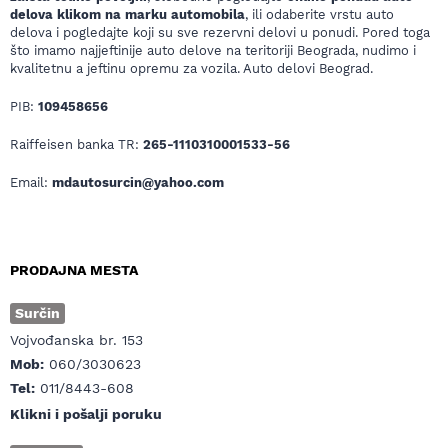
delova klikom na marku automobila
, ili odaberite vrstu auto
delova i pogledajte koji su sve rezervni delovi u ponudi. Pored toga
što imamo najjeftinije auto delove na teritoriji Beograda, nudimo i
kvalitetnu a jeftinu opremu za vozila. Auto delovi Beograd.
PIB:
109458656
Raiffeisen banka TR:
265-1110310001533-56
Email:
mdautosurcin@yahoo.com
PRODAJNA MESTA
Surčin
Vojvođanska br. 153
Mob:
060/3030623
Tel:
011/8443-608
Klikni i pošalji poruku