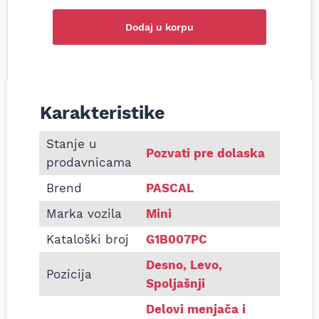
Dodaj u korpu
Karakteristike
Informacije o Homokinetički zglob mini R50 R53 R
Stanje u
Pozvati pre dolaska
prodavnicama
Brend
PASCAL
Marka vozila
Mini
Kataloški broj
G1B007PC
Desno, Levo,
Pozicija
Spoljašnji
Delovi menjača i