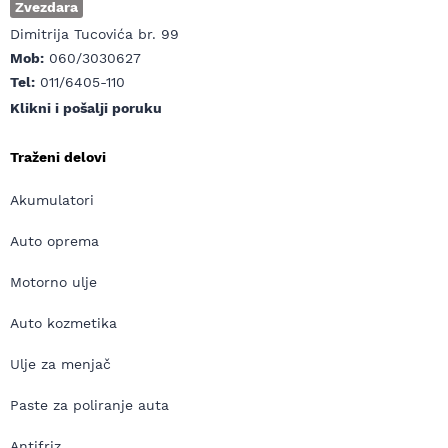
Zvezdara
Dimitrija Tucovića br. 99
Mob:
060/3030627
Tel:
011/6405-110
Klikni i pošalji poruku
Traženi delovi
Akumulatori
Auto oprema
Motorno ulje
Auto kozmetika
Ulje za menjač
Paste za poliranje auta
Antifriz