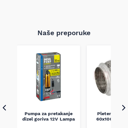
Naše preporuke
Pumpa za pretakanje
Pletenica au
a
dizel goriva 12V Lampa
60x100 unive