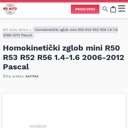
Uspešno ste dodali ovaj proizvod u vašu korpu.
PROIZVODI
MENI
Cene svih vrsta ulja i aditiva trenutno su podložne čestim promenama
usled nestabilne situacije na tržištu i dešavanja na Bliskom istoku.
Zbog učestalih promena nabavnih cena, nije uvek moguće ažurirati cene na sajtu u realnom vremenu.
Molimo vas da pre poručivanja pozovete i proverite trenutno stanje i tačnu cenu.
MD Auto delovi
»
Homokinetički zglob mini R50 R53 R52 R56 1.4-1.6
2006-2012 Pascal
Homokinetički zglob mini R50
R53 R52 R56 1.4-1.6 2006-2012
Pascal
Šifra artikla:
AAFFAA