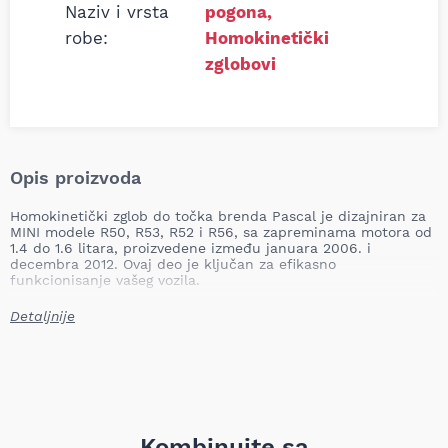
Naziv i vrsta
pogona
,
robe:
Homokinetički
zglobovi
Opis proizvoda
Homokinetički zglob do točka brenda Pascal je dizajniran za
MINI modele R50, R53, R52 i R56, sa zapreminama motora od
1.4 do 1.6 litara, proizvedene između januara 2006. i
decembra 2012. Ovaj deo je ključan za efikasno
funkcionisanje vašeg vozila.
Ovaj zglob igra vitalnu ulogu u sistemu pogona,
Detaljnije
omogućavajući prenos obrtnog momenta sa menjača na
točak, dok istovremeno omogućava slobodno kretanje točka
prilikom upravljanja. Njegova funkcija je od suštinskog
značaja za stabilnost i upravljivost vozila, posebno pri
skretanju i na neravnim putevima.
Proizvod se odlikuje visokim kvalitetom izrade i preciznošću,
što osigurava dugotrajan rad i pouzdanost. Zamena
Kombinujte sa