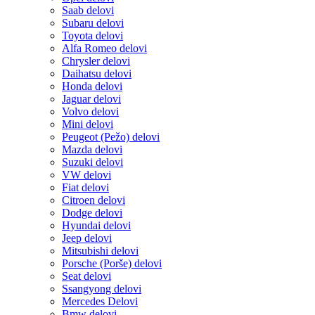
Saab delovi
Subaru delovi
Toyota delovi
Alfa Romeo delovi
Chrysler delovi
Daihatsu delovi
Honda delovi
Jaguar delovi
Volvo delovi
Mini delovi
Peugeot (Pežo) delovi
Mazda delovi
Suzuki delovi
VW delovi
Fiat delovi
Citroen delovi
Dodge delovi
Hyundai delovi
Jeep delovi
Mitsubishi delovi
Porsche (Porše) delovi
Seat delovi
Ssangyong delovi
Mercedes Delovi
Bmw delovi