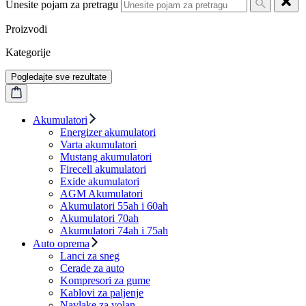
Unesite pojam za pretragu
Proizvodi
Kategorije
Pogledajte sve rezultate
Akumulatori
Energizer akumulatori
Varta akumulatori
Mustang akumulatori
Firecell akumulatori
Exide akumulatori
AGM Akumulatori
Akumulatori 55ah i 60ah
Akumulatori 70ah
Akumulatori 74ah i 75ah
Auto oprema
Lanci za sneg
Cerade za auto
Kompresori za gume
Kablovi za paljenje
Navlake za volan