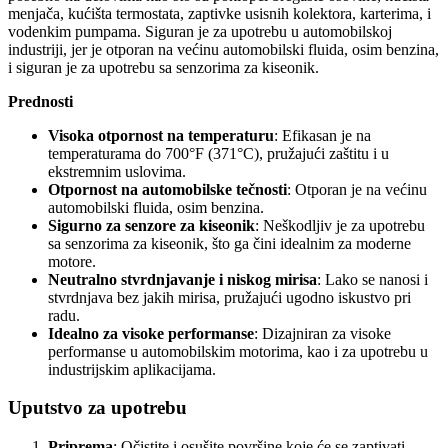
menjača, kućišta termostata, zaptivke usisnih kolektora, karterima, i
vodenkim pumpama. Siguran je za upotrebu u automobilskoj
industriji, jer je otporan na većinu automobilski fluida, osim benzina,
i siguran je za upotrebu sa senzorima za kiseonik.
Prednosti
Visoka otpornost na temperaturu
: Efikasan je na
temperaturama do 700°F (371°C), pružajući zaštitu i u
ekstremnim uslovima.
Otpornost na automobilske tečnosti
: Otporan je na većinu
automobilski fluida, osim benzina.
Sigurno za senzore za kiseonik
: Neškodljiv je za upotrebu
sa senzorima za kiseonik, što ga čini idealnim za moderne
motore.
Neutralno stvrdnjavanje i niskog mirisa
: Lako se nanosi i
stvrdnjava bez jakih mirisa, pružajući ugodno iskustvo pri
radu.
Idealno za visoke performanse
: Dizajniran za visoke
performanse u automobilskim motorima, kao i za upotrebu u
industrijskim aplikacijama.
Uputstvo za upotrebu
Priprema
: Očistite i osušite površine koje će se zaptivati,