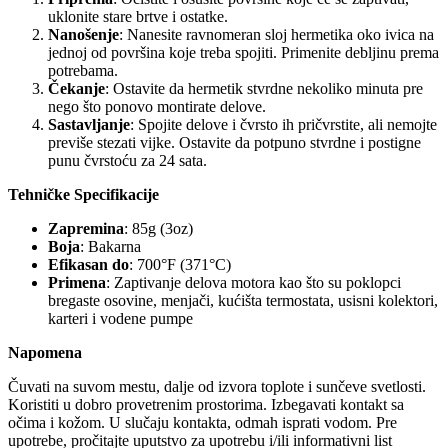
uklonite stare brtve i ostatke.
Nanošenje
: Nanesite ravnomeran sloj hermetika oko ivica na
jednoj od površina koje treba spojiti. Primenite debljinu prema
potrebama.
Čekanje
: Ostavite da hermetik stvrdne nekoliko minuta pre
nego što ponovo montirate delove.
Sastavljanje
: Spojite delove i čvrsto ih pričvrstite, ali nemojte
previše stezati vijke. Ostavite da potpuno stvrdne i postigne
punu čvrstoću za 24 sata.
Tehničke Specifikacije
Zapremina
: 85g (3oz)
Boja
: Bakarna
Efikasan do
: 700°F (371°C)
Primena
: Zaptivanje delova motora kao što su poklopci
bregaste osovine, menjači, kućišta termostata, usisni kolektori,
karteri i vodene pumpe
Napomena
Čuvati na suvom mestu, dalje od izvora toplote i sunčeve svetlosti.
Koristiti u dobro provetrenim prostorima. Izbegavati kontakt sa
očima i kožom. U slučaju kontakta, odmah isprati vodom. Pre
upotrebe, pročitajte uputstvo za upotrebu i/ili informativni list