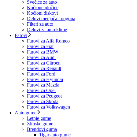
Svećice za auto
Kočione pločice
Kočioni diskovi
Delovi menjača i pogona
Filteri za auto
Delovi za auto klime
Farovi
Farovi za Alfa Romeo
Farovi za Fiat
Farovi za BMW
Farovi za Audi
Farovi za Citroen
Farovi za Renault
Farovi za Ford
Farovi za Hyundai
Farovi za Mazda
Farovi za Opel
Farovi za Peugeot
Farovi za Škoda
Farovi za Volkswagen
Auto gume
Letnje gume
Zimske gume
Brendovi guma
Tigar auto gume