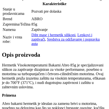
Karakteristike
Stanje u
Pozvati pre dolaska
prodavnicama
Brend
ABRO
Zapremina/Težina
85g
Namena
Zaptivanje
Diht mase i hermetik silikoni
,
Lepkovi i
Naziv i vrsta
zaptivači
,
Sredstva za održavanje i popravku
robe:
auta
Opis proizvoda
Hermetik Visokotemperaturni Bakarni Abro 85g je specijalizovani
silikon za zaptivanje dizajniran za visoke performanse, posebno u
motorima sa turbopunjačem i četvoro-cilindričnim motorima. Ovaj
hermetik pruža izuzetnu zaštitu na visokim temperaturama, efikasan
je do 700°F (371°C), i nudi dugotrajnu zaptivnost i zaštitu u
zahtevnim uslovima.
Primena
Abro bakarni hermetik je idealan za zamenu brtvi u motorima,
posebno na delovima kao što su poklopci bregaste osovine, kućišta