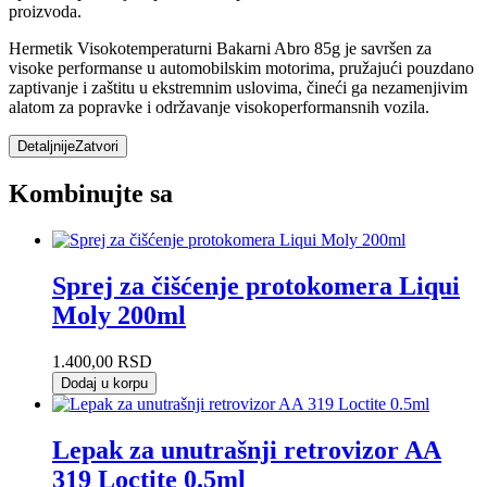
proizvoda.
Hermetik Visokotemperaturni Bakarni Abro 85g je savršen za
visoke performanse u automobilskim motorima, pružajući pouzdano
zaptivanje i zaštitu u ekstremnim uslovima, čineći ga nezamenjivim
alatom za popravke i održavanje visokoperformansnih vozila.
Detaljnije
Zatvori
Kombinujte sa
Sprej za čišćenje protokomera Liqui
Moly 200ml
1.400,00
RSD
Dodaj u korpu
Lepak za unutrašnji retrovizor AA
319 Loctite 0.5ml