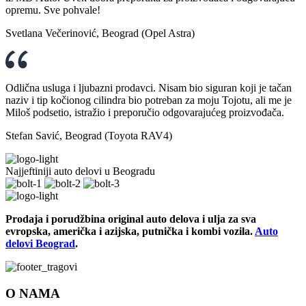
opremu. Sve pohvale!
Svetlana Večerinović, Beograd (Opel Astra)
Odlična usluga i ljubazni prodavci. Nisam bio siguran koji je tačan
naziv i tip kočionog cilindra bio potreban za moju Tojotu, ali me je
Miloš podsetio, istražio i preporučio odgovarajućeg proizvođača.
Stefan Savić, Beograd (Toyota RAV4)
Najjeftiniji auto delovi u Beogradu
Prodaja i porudžbina original auto delova i ulja za sva
evropska, američka i azijska, putnička i kombi vozila.
Auto
delovi Beograd
.
O NAMA