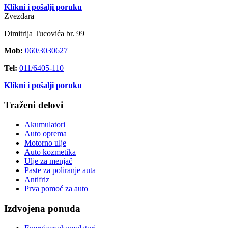
Klikni i pošalji poruku
Zvezdara
Dimitrija Tucovića br. 99
Mob:
060/3030627
Tel:
011/6405-110
Klikni i pošalji poruku
Traženi delovi
Akumulatori
Auto oprema
Motorno ulje
Auto kozmetika
Ulje za menjač
Paste za poliranje auta
Antifriz
Prva pomoć za auto
Izdvojena ponuda