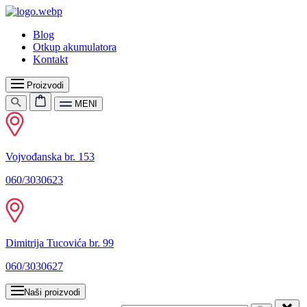
Blog
Otkup akumulatora
Kontakt
Proizvodi
MENI
Vojvođanska br. 153
060/3030623
Dimitrija Tucovića br. 99
060/3030627
Naši proizvodi