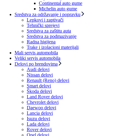
Continental auto gume
Michelin auto gume
Sredstva za održavanje i popravku
Lepkovi i zaptivači
Tehnički sprejevi
Sredstva za zaštitu auta
Sredstva za podmazivanje
Radna higijena
Trake i izolacioni materijali
Mali servis automobila
Veliki servis automobila
Delovi po brendovima
Audi delovi
Nissan delovi
Renault (Reno) delovi
Smart delovi
Škoda delovi
Land Rover delovi
Chevrolet delovi
Daewoo delovi
Lancia delovi
Isuzu delovi
Lada delovi
Rover delovi
Opel delovi