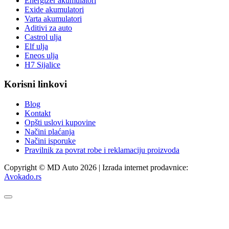
Energizer akumulatori
Exide akumulatori
Varta akumulatori
Aditivi za auto
Castrol ulja
Elf ulja
Eneos ulja
H7 Sijalice
Korisni linkovi
Blog
Kontakt
Opšti uslovi kupovine
Načini plaćanja
Načini isporuke
Pravilnik za povrat robe i reklamaciju proizvoda
Copyright © MD Auto 2026 | Izrada internet prodavnice:
Avokado.rs