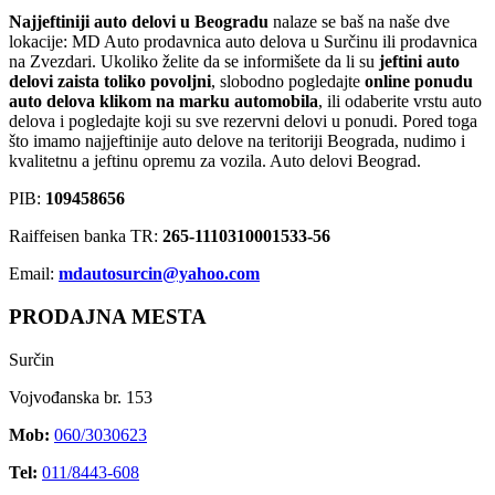
Najjeftiniji auto delovi u Beogradu
nalaze se baš na naše dve
lokacije: MD Auto prodavnica auto delova u Surčinu ili prodavnica
na Zvezdari. Ukoliko želite da se informišete da li su
jeftini auto
delovi zaista toliko povoljni
, slobodno pogledajte
online ponudu
auto delova klikom na marku automobila
, ili odaberite vrstu auto
delova i pogledajte koji su sve rezervni delovi u ponudi. Pored toga
što imamo najjeftinije auto delove na teritoriji Beograda, nudimo i
kvalitetnu a jeftinu opremu za vozila. Auto delovi Beograd.
PIB:
109458656
Raiffeisen banka TR:
265-1110310001533-56
Email:
mdautosurcin@yahoo.com
PRODAJNA MESTA
Surčin
Vojvođanska br. 153
Mob:
060/3030623
Tel:
011/8443-608