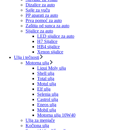
Dizalice za auto
Sajle za vuču
PP aparati za auto
Prva pomoć za auto
Zaštita od sunca za auto
Sijalice za auto
LED sijalice za auto
H7 Sijalice
HB4 sijalice
Xenon sijalice
Ulja i tečnosti
Motorna ulja
Liqui Moly ulja
Shell ulja
Total ulja
Motul ulja
Elf ulja
Selenia ulja
Castrol ulja
Eneos ulja
Mobil ulja
Motorna ulja 10W40
Ulja za menjače
Kočiona ulja