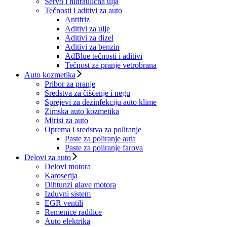
Servo i hidraulična ulja
Tečnosti i aditivi za auto
Antifriz
Aditivi za ulje
Aditivi za dizel
Aditivi za benzin
AdBlue tečnosti i aditivi
Tečnost za pranje vetrobrana
Auto kozmetika
Pribor za pranje
Sredstva za čišćenje i negu
Sprejevi za dezinfekciju auto klime
Zimska auto kozmetika
Mirisi za auto
Oprema i sredstva za poliranje
Paste za poliranje auta
Paste za poliranje farova
Delovi za auto
Delovi motora
Karoserija
Dihtunzi glave motora
Izduvni sistem
EGR ventili
Remenice radilice
Auto elektrika