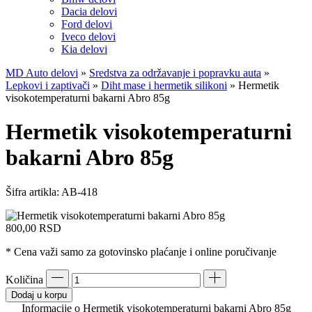
Dacia delovi
Ford delovi
Iveco delovi
Kia delovi
MD Auto delovi
»
Sredstva za održavanje i popravku auta
»
Lepkovi i zaptivači
»
Diht mase i hermetik silikoni
»
Hermetik
visokotemperaturni bakarni Abro 85g
Hermetik visokotemperaturni
bakarni Abro 85g
Šifra artikla:
AB-418
800,00
RSD
* Cena važi samo za gotovinsko plaćanje i online poručivanje
Količina
Dodaj u korpu
Informacije o Hermetik visokotemperaturni bakarni Abro 85g