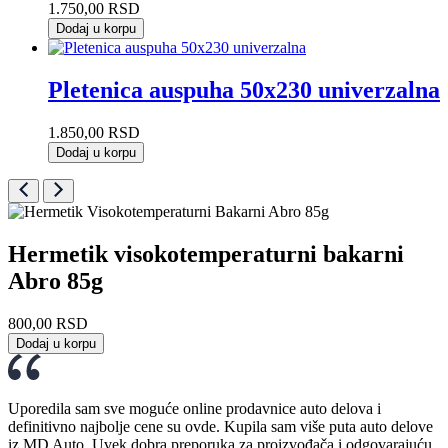
1.750,00
RSD
Dodaj u korpu
Pletenica auspuha 50x230 univerzalna
1.850,00
RSD
Dodaj u korpu
Hermetik visokotemperaturni bakarni
Abro 85g
800,00
RSD
Dodaj u korpu
Uporedila sam sve moguće online prodavnice auto delova i
definitivno najbolje cene su ovde. Kupila sam više puta auto delove
iz MD Auto. Uvek dobra preporuka za proizvođača i odgovarajuću