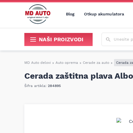
Blog
Otkup akumulatora
Unesite poja
NAŠI PROIZVODI
Sredstva za održavanje i popravku
MD Auto delovi
»
Auto oprema
»
Cerade za auto
»
Cerada za
Cerada zaštitna plava Alb
Šifra artikla:
284895