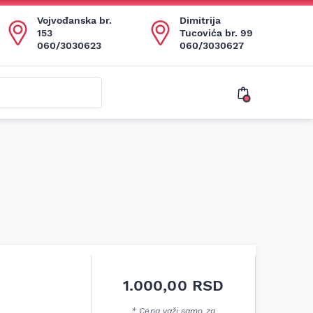
Vojvođanska br.
Dimitrija
153
Tucovića br. 99
060/3030623
060/3030627
1.000,00
RSD
* Cena važi samo za