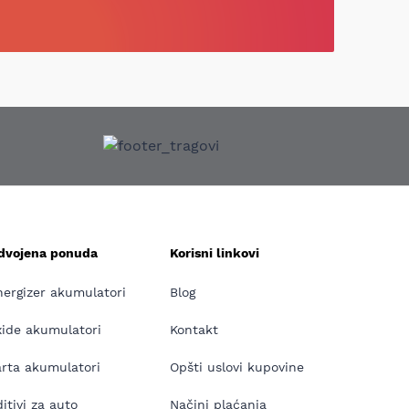
zdvojena ponuda
Korisni linkovi
nergizer akumulatori
Blog
xide akumulatori
Kontakt
arta akumulatori
Opšti uslovi kupovine
itivi za auto
Načini plaćanja