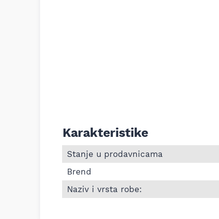
Karakteristike
Informacije o Cerada zaštitna plava Alb
Stanje u prodavnicama
Brend
Naziv i vrsta robe: