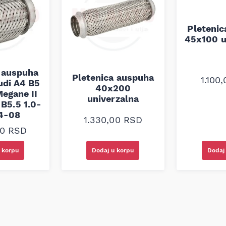
Pleteni
45x100 u
 auspuha
Pletenica auspuha
1.100
udi A4 B5
40x200
egane II
univerzalna
B5.5 1.0-
94-08
1.330,00
RSD
00
RSD
Dodaj
 korpu
Dodaj u korpu