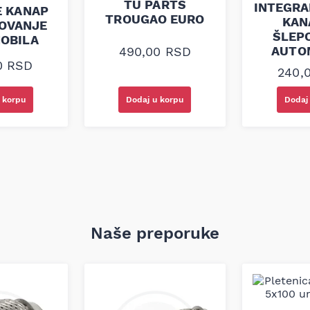
TU PARTS
INTEGRA
E KANAP
TROUGAO EURO
KAN
POVANJE
ŠLEP
OBILA
AUTO
490,00
RSD
0
RSD
240,
 korpu
Dodaj u korpu
Dodaj
Naše preporuke