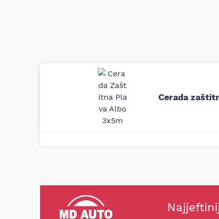
Uporedila sam sve moguće online pr
definitivno najbolje cene su ovde. K
Cerada zaštit
delove iz MD Auto. Uvek dobra prep
odgovarajuću opremu. Sve pohvale!
Svetlana Večerinović, Beograd (Opel Astra)
Najjeftini