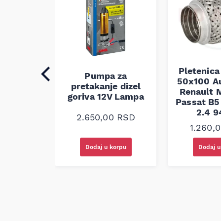
auspuha
30
alna
Pletenica
Pumpa za
50x100 A
0
RSD
pretakanje dizel
Renault M
goriva 12V Lampa
Passat B5 
2.4 
2.650,00
RSD
1.260,
korpu
Dodaj u korpu
Dodaj u