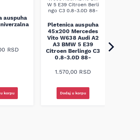
ca auspuha
niverzalna
Pletenica auspuha
45x200 Mercedes
Vito W638 Audi A2
A3 BMW 5 E39
,00
RSD
Pleten
Citroen Berlingo C3
60x100 
0.8-3.0D 88-
1.30
1.570,00
RSD
 u korpu
Dodaj u korpu
Doda