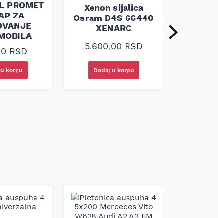
ZA ŠL
L PROMET
Xenon sijalica
AUT
AP ZA
Osram D4S 66440
OVANJE
XENARC
MOBILA
430
5.600,00
RSD
00
RSD
 u korpu
Dodaj u korpu
Doda