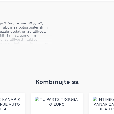
ija 3x5m, težine 80 g/m2,
 rubovi sa polipropilenskim
aju dodatnu izdržljivost.
akih 1 m, sa gumenim
 izdržljivosti i lakšeg
orna na habanje. Idealna za
privredu, voćarstvo, vrt i
 kao i u građevinarstvu i
Kombinujte sa