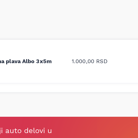
odavnice auto delova i
Odlična usluga i ljub
upila sam više puta auto
tačan naziv i tip koč
na plava Albo 3x5m
1.000,00
RSD
oruka za proizvođača i
ali me je Miloš podse
proizvođača.
Stefan Savić, Beograd (Toy
ji auto delovi u