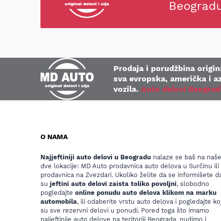
Beograd
Prodaja i porudžbina origina
sva evropska, američka i az
vozila.
Auto delovi Beograd
O NAMA
Najjeftiniji auto delovi u Beogradu
nalaze se baš na naš
dve lokacije: MD Auto prodavnica auto delova u Surčinu ili
prodavnica na Zvezdari. Ukoliko želite da se informišete da
su
jeftini auto delovi zaista toliko povoljni
, slobodno
pogledajte
online ponudu auto delova klikom na marku
automobila
, ili odaberite vrstu auto delova i pogledajte koj
su sve rezervni delovi u ponudi. Pored toga što imamo
najjeftinije auto delove na teritoriji Beograda, nudimo i