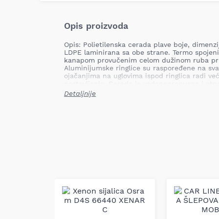
Opis proizvoda
Opis: Polietilenska cerada plave boje, dimenz
LDPE laminirana sa obe strane. Termo spojeni
kanapom provučenim celom dužinom ruba pruž
Aluminijumske ringlice su raspoređene na sv
ojačanjima na uglovima ispod ringlica radi veće
postavljanja. Cerada je vodonepropusna i otp
široku primenu, uključujući domaćinstvo, poljo
Detaljnije
baštu, prekrivanje prikolica, motora i čamaca,
slobodno vreme.