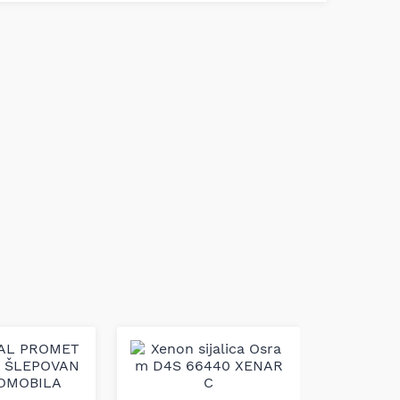
CAR L