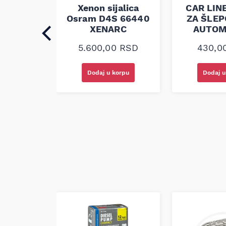
 PROMET
Xenon sijalica
CAR LIN
 ZA
Osram D4S 66440
ZA ŠLE
ANJE
XENARC
AUTOM
BILA
5.600,00
RSD
430,0
RSD
korpu
Dodaj u korpu
Dodaj u