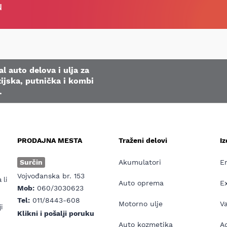
u
l auto delova i ulja za
ijska, putnička i kombi
.
PRODAJNA MESTA
Traženi delovi
I
e
Surčin
Akumulatori
E
Vojvođanska br. 153
 li
Auto oprema
E
Mob:
060/3030623
Tel:
011/8443-608
Motorno ulje
V
i
Klikni i pošalji poruku
Auto kozmetika
Ad