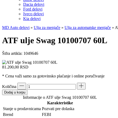
Dacia delovi
Ford delovi
Iveco delovi
Kia delovi
MD Auto delovi
»
Ulja za menjače
»
Ulja za automatske menjače
»
A
ATF ulje Swag 10100707 60L
Šifra artikla:
1049646
81.200,00
RSD
* Cena važi samo za gotovinsko plaćanje i online poručivanje
Količina
Dodaj u korpu
Informacije o ATF ulje Swag 10100707 60L
Karakteristike
Stanje u prodavnicama
Pozvati pre dolaska
Brend
FEBI