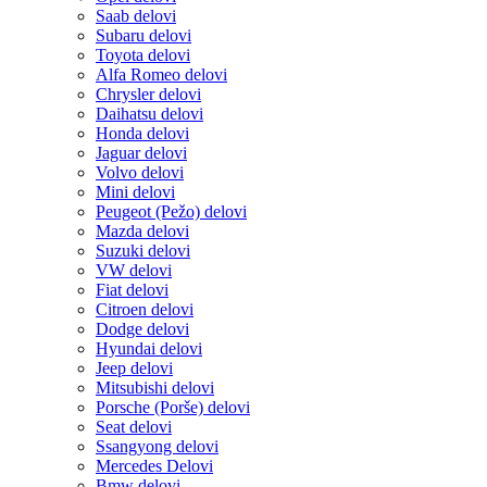
Saab delovi
Subaru delovi
Toyota delovi
Alfa Romeo delovi
Chrysler delovi
Daihatsu delovi
Honda delovi
Jaguar delovi
Volvo delovi
Mini delovi
Peugeot (Pežo) delovi
Mazda delovi
Suzuki delovi
VW delovi
Fiat delovi
Citroen delovi
Dodge delovi
Hyundai delovi
Jeep delovi
Mitsubishi delovi
Porsche (Porše) delovi
Seat delovi
Ssangyong delovi
Mercedes Delovi
Bmw delovi