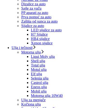
Dizalice za auto
Sajle za vuču
PP aparati za auto
Prva pomoć za auto
Zaštita od sunca za auto
Sijalice za auto
LED sijalice za auto
H7 Sijalice
HB4 sijalice
Xenon sijalice
Ulja i tečnosti
Motorna ulja
Liqui Moly ulja
Shell ulja
Total ulja
Motul ulja
Elf ulja
Selenia ulja
Castrol ulja
Eneos ulja
Mobil ulja
Motorna ulja 10W40
Ulja za menjače
Kočiona ulja