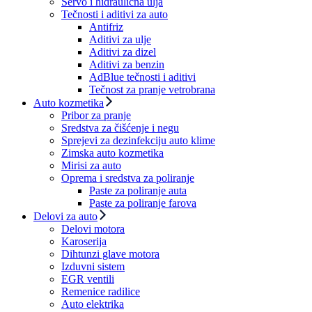
Servo i hidraulična ulja
Tečnosti i aditivi za auto
Antifriz
Aditivi za ulje
Aditivi za dizel
Aditivi za benzin
AdBlue tečnosti i aditivi
Tečnost za pranje vetrobrana
Auto kozmetika
Pribor za pranje
Sredstva za čišćenje i negu
Sprejevi za dezinfekciju auto klime
Zimska auto kozmetika
Mirisi za auto
Oprema i sredstva za poliranje
Paste za poliranje auta
Paste za poliranje farova
Delovi za auto
Delovi motora
Karoserija
Dihtunzi glave motora
Izduvni sistem
EGR ventili
Remenice radilice
Auto elektrika