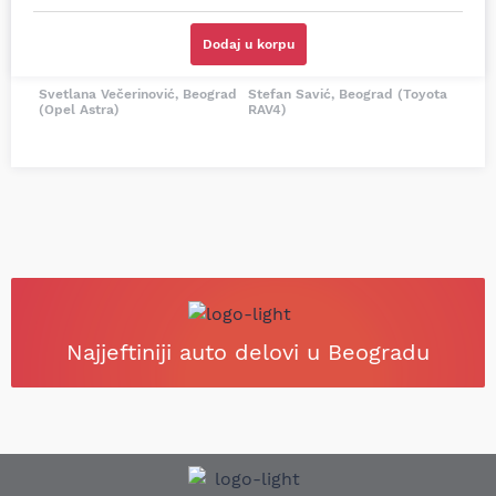
dobra preporuka za
podsetio, istražio i
proizvođača i
preporučio
odgovarajuću opremu.
odgovarajućeg
Dodaj u korpu
Sve pohvale!
proizvođača.
Svetlana Večerinović, Beograd
Stefan Savić, Beograd (Toyota
(Opel Astra)
RAV4)
Najjeftiniji auto delovi u Beogradu