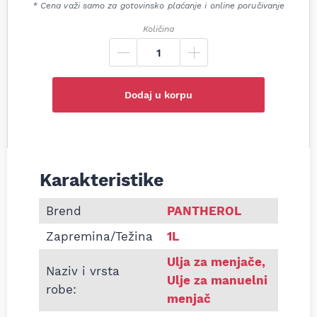
* Cena važi samo za gotovinsko plaćanje i online poručivanje
Količina
Dodaj u korpu
Karakteristike
Informacije o PANTHEROL ARMIS GL-5 75W-90
Brend
PANTHEROL
Zapremina/Težina
1L
Ulja za menjače
,
Naziv i vrsta
Ulje za manuelni
robe:
menjač