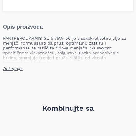
Opis proizvoda
PANTHEROL ARMIS GL-5 75W-90 je visokokvalitetno ulje za
menjač, formulisano da pruži optimalnu zaštitu i
performanse za različite tipove menjača. Sa svojom
specifičnom viskoznošću, osigurava glatko prebacivanje
brzina, smanjuje trenje i pruža zaštitu od visokih
temperatura i habanja.
Detaljnije
Specifikacije:
Vrsta:
Ulje za menjač
Marka:
PANTHEROL
Model:
ARMIS GL-5 75W-90
Viskoznost:
75W-90, što ga čini idealnim za širok spektar
temperatura rada.
Standardi:
GL-5, što ukazuje na visok nivo zaštite i
Kombinujte sa
performansi.
Primena:
Pogodno za manuelne menjače, hipoidne
prenosnike i druge sisteme u putničkim automobilima,
kamionima, autobusima i drugim motornim vozilima.
Zaštita:
Pruža izvanrednu zaštitu od korozije, oksidacije i
habanja.