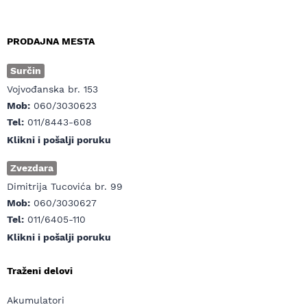
PRODAJNA MESTA
Surčin
Vojvođanska br. 153
Mob:
060/3030623
Tel:
011/8443-608
Klikni i pošalji poruku
Zvezdara
Dimitrija Tucovića br. 99
Mob:
060/3030627
Tel:
011/6405-110
Klikni i pošalji poruku
Traženi delovi
Akumulatori