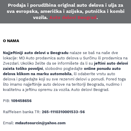
Prodaja i porudžbina original auto delova i ulja za
sva evropska, američka i azijska, putnička i kombi
vozila.
Auto delovi Beograd
.
O NAMA
Najjeftiniji auto delovi u Beogradu
nalaze se baš na naše dve
lokacije: MD Auto prodavnica auto delova u Surčinu ili prodavnica na
Zvezdari. Ukoliko želite da se informišete da li su
jeftini auto delovi
zaista toliko povoljni
, slobodno pogledajte
online ponudu auto
delova klikom na marku automobila
, ili odaberite vrstu auto
delova i pogledajte koji su sve rezervni delovi u ponudi. Pored toga
što imamo najjeftinije auto delove na teritoriji Beograda, nudimo i
kvalitetnu a jeftinu opremu za vozila. Auto delovi Beograd.
PIB:
109458656
Raiffeisen banka TR:
265-1110310001533-56
Email:
mdautosurcin@yahoo.com