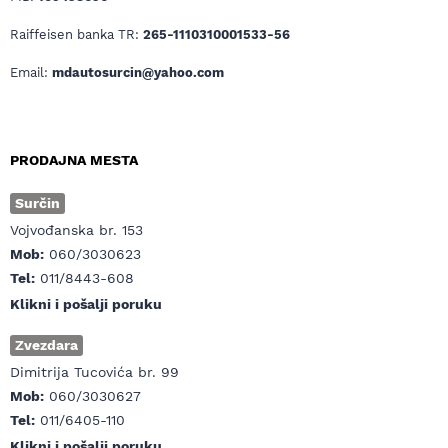
Raiffeisen banka TR:
265-1110310001533-56
Email:
mdautosurcin@yahoo.com
PRODAJNA MESTA
Surčin
Vojvođanska br. 153
Mob:
060/3030623
Tel:
011/8443-608
Klikni i pošalji poruku
Zvezdara
Dimitrija Tucovića br. 99
Mob:
060/3030627
Tel:
011/6405-110
Klikni i pošalji poruku