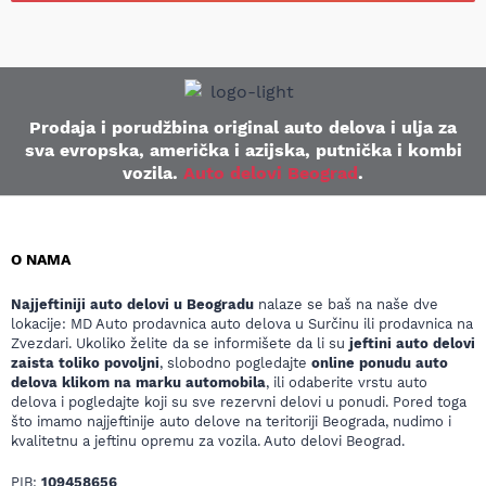
Prodaja i porudžbina original auto delova i ulja za
sva evropska, američka i azijska, putnička i kombi
vozila.
Auto delovi Beograd
.
O NAMA
Najjeftiniji auto delovi u Beogradu
nalaze se baš na naše dve
lokacije: MD Auto prodavnica auto delova u Surčinu ili prodavnica na
Zvezdari. Ukoliko želite da se informišete da li su
jeftini auto delovi
zaista toliko povoljni
, slobodno pogledajte
online ponudu auto
delova klikom na marku automobila
, ili odaberite vrstu auto
delova i pogledajte koji su sve rezervni delovi u ponudi. Pored toga
što imamo najjeftinije auto delove na teritoriji Beograda, nudimo i
kvalitetnu a jeftinu opremu za vozila. Auto delovi Beograd.
PIB:
109458656