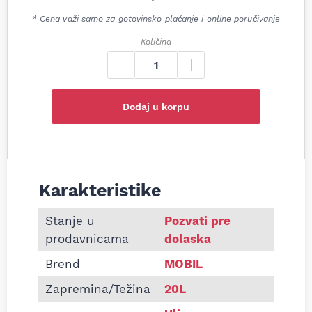
* Cena važi samo za gotovinsko plaćanje i online poručivanje
Količina
Dodaj u korpu
Karakteristike
Informacije o ATF ulje Mobil ATF LT 71141 20L
Stanje u
Pozvati pre
prodavnicama
dolaska
Brend
MOBIL
Zapremina/Težina
20L