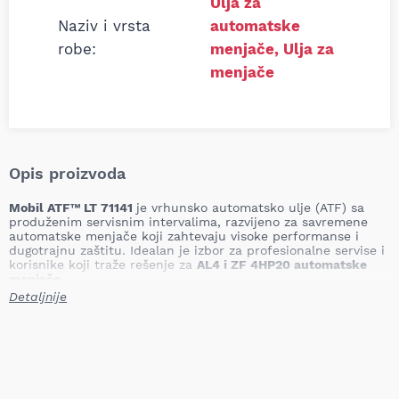
Ulja za
Naziv i vrsta
automatske
robe:
menjače
,
Ulja za
menjače
Opis proizvoda
Mobil ATF™ LT 71141
je vrhunsko automatsko ulje (ATF) sa
produženim servisnim intervalima, razvijeno za savremene
automatske menjače koji zahtevaju visoke performanse i
dugotrajnu zaštitu. Idealan je izbor za profesionalne servise i
korisnike koji traže rešenje za
AL4 i ZF 4HP20 automatske
menjače
.
Detaljnije
Mobil ATF LT 71141 – Visokokvalitetno ulje
za dugotrajnu pouzdanost menjača
Ovo ulje je formulisano od
visokokvalitetnih baznih ulja i
pažljivo balansiranih aditiva
, što garantuje glatko i sigurno
funkcionisanje menjača, bez trzaja i vibracija, čak i pri