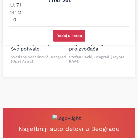
71141 20L
prodavnice auto delova
Nisam bio siguran koji je
i definitivno najbolje
tačan naziv i tip
cene su ovde. Kupila
kočionog cilindra bio
sam više puta auto
potreban za moju
delove iz MD Auto. Uvek
Tojotu, ali me je Miloš
dobra preporuka za
podsetio, istražio i
Dodaj u korpu
proizvođača i
preporučio
odgovarajuću opremu.
odgovarajućeg
Sve pohvale!
proizvođača.
Svetlana Večerinović, Beograd
Stefan Savić, Beograd (Toyota
(Opel Astra)
RAV4)
Najjeftiniji auto delovi u Beogradu