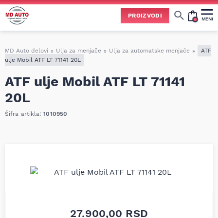
PROIZVODI
MENI
Cene svih vrsta ulja i aditiva trenutno su podložne čestim promenama
usled nestabilne situacije na tržištu i dešavanja na Bliskom istoku.
Zbog učestalih promena nabavnih cena, nije uvek moguće ažurirati cene na sajtu u realnom vremenu.
Molimo vas da pre poručivanja pozovete i proverite trenutno stanje i tačnu cenu.
MD Auto delovi
»
Ulja za menjače
»
Ulja za automatske menjače
»
ATF
ulje Mobil ATF LT 71141 20L
ATF ulje Mobil ATF LT 71141
20L
Šifra artikla:
1010950
27.900,00
RSD