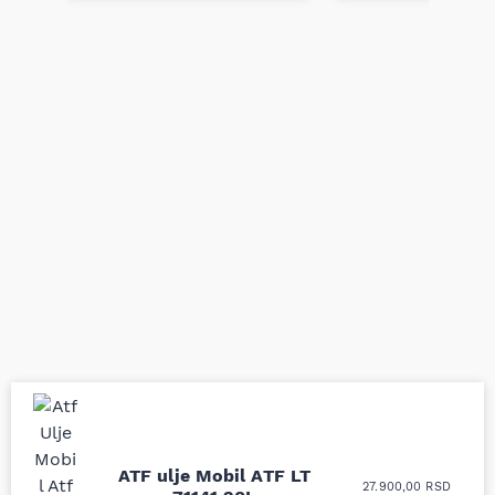
Uporedila sam sve
Odlična usluga i
ATF ulje Mobil ATF LT
moguće online
ljubazni prodavci.
27.900,00
RSD