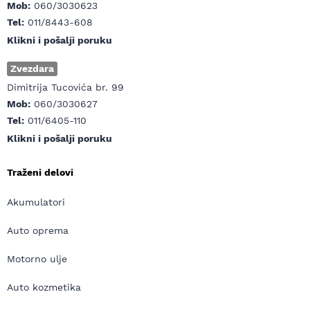
Mob:
060/3030623
Tel:
011/8443-608
Klikni i pošalji poruku
Zvezdara
Dimitrija Tucovića br. 99
Mob:
060/3030627
Tel:
011/6405-110
Klikni i pošalji poruku
Traženi delovi
Akumulatori
Auto oprema
Motorno ulje
Auto kozmetika