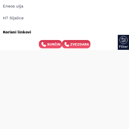
Eneos ulja
H7 Sijalice
Korisni linkovi
Blog
SURČIN
ZVEZDARA
Filter
Kontakt
Opšti uslovi kupovine
Načini plaćanja
Načini isporuke
Pravilnik za povrat robe i reklamaciju proizvoda
Copyright © MD Auto 2026 | Izrada internet prodavnice: