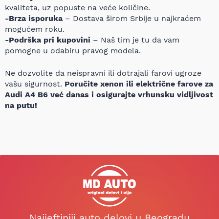
kvaliteta, uz popuste na veće količine.
-Brza isporuka
– Dostava širom Srbije u najkraćem
mogućem roku.
-Podrška pri kupovini
– Naš tim je tu da vam
pomogne u odabiru pravog modela.
Ne dozvolite da neispravni ili dotrajali farovi ugroze
vašu sigurnost.
Poručite xenon ili električne farove za
Audi A4 B6 već danas i osigurajte vrhunsku vidljivost
na putu!
Najjeftiniji auto delovi u Beogradu