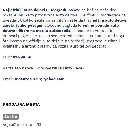
Najjeftiniji auto delovi u Beogradu
nalaze se baš na naše dve
lokacije: MD Auto prodavnica auto delova u Surčinu ili prodavnica na
Zvezdari. Ukoliko želite da se informišete da li su
jeftini auto delovi
zaista toliko povoljni
, slobodno pogledajte
online ponudu auto
delova klikom na marku automobila
, ili odaberite vrstu auto
delova i pogledajte koji su sve rezervni delovi u ponudi. Pored toga
što imamo najjeftinije auto delove na teritoriji Beograda, nudimo i
kvalitetnu a jeftinu opremu za vozila. Auto delovi Beograd.
PIB:
109458656
Raiffeisen banka TR:
265-1110310001533-56
Email:
mdautosurcin@yahoo.com
PRODAJNA MESTA
Surčin
Vojvođanska br. 153