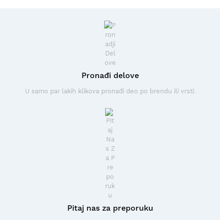
Pronađi delove
U samo par lakih klikova pronađi deo po brendu ili vrsti.
Pitaj nas za preporuku