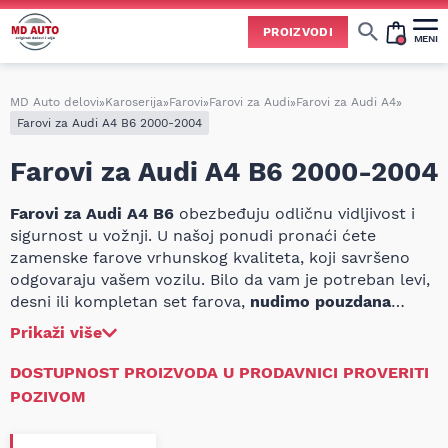
PROIZVODI
MENI
Cene svih vrsta ulja i aditiva trenutno su podložne čestim promenama
usled nestabilne situacije na tržištu i dešavanja na Bliskom istoku.
Zbog učestalih promena nabavnih cena, nije uvek moguće ažurirati cene na sajtu u realnom vremenu.
Molimo vas da pre poručivanja pozovete i proverite trenutno stanje i tačnu cenu.
MD Auto delovi
»
Karoserija
»
Farovi
»
Farovi za Audi
»
Farovi za Audi A4
»
Farovi za Audi A4 B6 2000-2004
Farovi za Audi A4 B6 2000-2004
Farovi za Audi A4 B6
obezbeđuju odličnu vidljivost i
sigurnost u vožnji. U našoj ponudi pronaći ćete
zamenske farove vrhunskog kvaliteta, koji savršeno
odgovaraju vašem vozilu. Bilo da vam je potreban levi,
desni ili kompletan set farova,
nudimo pouzdana
rešenja po povoljnim cenama.
Prikaži više
DOSTUPNOST PROIZVODA U PRODAVNICI PROVERITI
POZIVOM