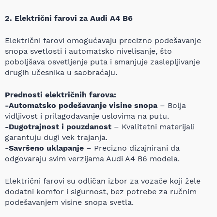
2. Električni farovi za Audi A4 B6
Električni farovi omogućavaju precizno podešavanje
snopa svetlosti i automatsko nivelisanje, što
poboljšava osvetljenje puta i smanjuje zaslepljivanje
drugih učesnika u saobraćaju.
Prednosti električnih farova:
-Automatsko podešavanje visine snopa
– Bolja
vidljivost i prilagođavanje uslovima na putu.
-Dugotrajnost i pouzdanost
– Kvalitetni materijali
garantuju dugi vek trajanja.
-Savršeno uklapanje
– Precizno dizajnirani da
odgovaraju svim verzijama Audi A4 B6 modela.
Električni farovi su odličan izbor za vozače koji žele
dodatni komfor i sigurnost, bez potrebe za ručnim
podešavanjem visine snopa svetla.