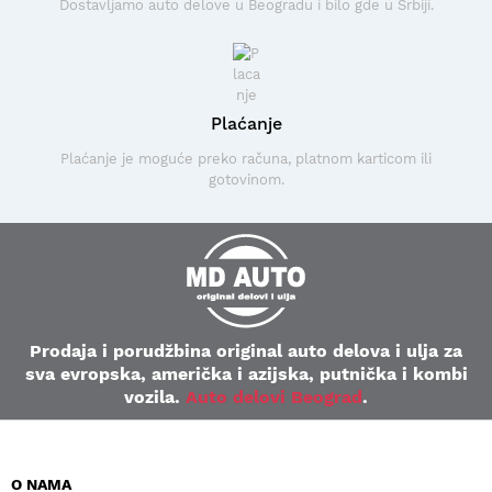
Dostavljamo auto delove u Beogradu i bilo gde u Srbiji.
Plaćanje
Plaćanje je moguće preko računa, platnom karticom ili
gotovinom.
Prodaja i porudžbina original auto delova i ulja za
sva evropska, američka i azijska, putnička i kombi
vozila.
Auto delovi Beograd
.
O NAMA