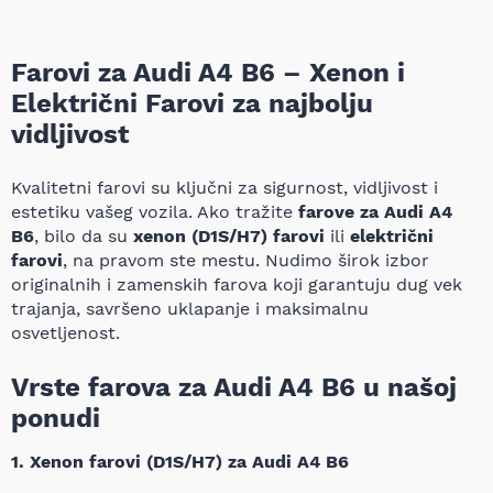
Farovi za Audi A4 B6 – Xenon i
Električni Farovi za najbolju
vidljivost
Kvalitetni farovi su ključni za sigurnost, vidljivost i
estetiku vašeg vozila. Ako tražite
farove za Audi A4
B6
, bilo da su
xenon (D1S/H7) farovi
ili
električni
farovi
, na pravom ste mestu. Nudimo širok izbor
originalnih i zamenskih farova koji garantuju dug vek
trajanja, savršeno uklapanje i maksimalnu
osvetljenost.
Vrste farova za Audi A4 B6 u našoj
ponudi
1. Xenon farovi (D1S/H7) za Audi A4 B6