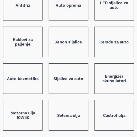
LED sijalice za
Antifriz
Auto oprema
auto
Kablovi za
Xenon sijalice
Cerade za auto
paljenje
Energizer
Auto kozmetika
Sijalice za auto
akumulatori
Motorna ulja
Selenia ulja
Castrol ulja
10W40