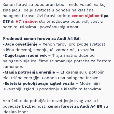
Xenon farovi su popularan izbor među vozačima koji
žele jaču i belju svetlost u odnosu na klasične
halogene farove. Ovi farovi koriste
xenon sijalice
tipa
D1S
ili
H7 sijalice
, što omogućava bolju vidljivost u
noćnim uslovima i povećanu sigurnost.
Prednosti xenon farova za Audi A4 B6:
-Jače osvetljenje
– Xenon farovi proizvode svetlost
sličnu dnevnoj, smanjujući zamor očiju vozača.
-Dugotrajan radni vek
– Traju znatno duže od
halogenih sijalica, čime se smanjuje potreba za čestom
zamenom.
-Manja potrošnja energije
– Efikasniji su u potrošnji
električne energije u odnosu na halogene farove.
-Estetski poboljšavaju izgled vozila
– Moderniji i
luksuzniji izgled u poređenju s klasičnim farovima.
Ako želite da poboljšate osvetljenje svog vozila i
povećate bezbednost,
xenon farovi za Audi A4 B6
su
idealan izbor.