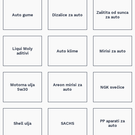
Zaštita od sunca
Auto gume
Dizalice za auto
za auto
Liqui Moly
Auto klime
Mirisi za auto
aditivi
Motorna ulja
Areon mirisi za
NGK svećice
5w30
auto
PP aparati za
Shell ulja
SACHS
auto