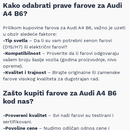
Kako odabrati prave farove za Audi
A4 B6?
Prilikom kupovine farova za Audi A4 B6, važno je uzeti
u obzir sledeće faktore:
-Tip svetla
– Da li su vam potrebni xenon farovi
(D1S/H7) ili električni farovi?
-Kompatibilnost
– Proverite da li farovi odgovaraju
vašem broju šasije vozila (godina proizvodnje, nivo
opreme).
-Kvalitet i trajnost
– Birajte originalne ili zamenske
farove visokog kvaliteta za dugotrajan rad.
Zašto kupiti farove za Audi A4 B6
kod nas?
-Provereni kvalitet
– Svi naši farovi su testirani i
sertifikovani.
-Povoljne cene
– Nudimo odličan odnos cene i