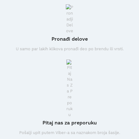
Pronađi delove
U samo par lakih klikova pronađi deo po brendu ili vrsti.
Pitaj nas za preporuku
Pošalji upit putem Viber-a sa naznakom broja šasije.