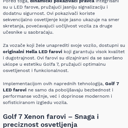
Pored toga,
dinamički pokazivači pravca
integrisani
su u LED farove, pružajući jasniju signalizaciju i
dodatnu sigurnost. Ovi pokazivači koriste
sekvencijalno osvetljenje koje jasno ukazuje na smer
skretanja, povećavajući uočljivost vozila za druge
učesnike u saobraćaju.
Za vozače koji žele unaprediti svoje vozilo, dostupni su
originalni Hella LED farovi
koji garantuju visok kvalitet
i dugotrajnost. Ovi farovi su dizajnirani da se savršeno
uklope u estetiku Golfa 7, pružajući optimalnu
osvetljenost i funkcionalnost.
Implementacijom ovih naprednih tehnologija,
Golf 7
LED farovi
ne samo da poboljšavaju bezbednost i
performanse vožnje, već i doprinose modernom i
sofisticiranom izgledu vozila.
Golf 7 Xenon farovi – Snaga i
preciznost osvetljenja