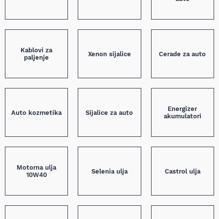
Kablovi za
Xenon sijalice
Cerade za auto
paljenje
Energizer
Auto kozmetika
Sijalice za auto
akumulatori
Motorna ulja
Selenia ulja
Castrol ulja
10W40