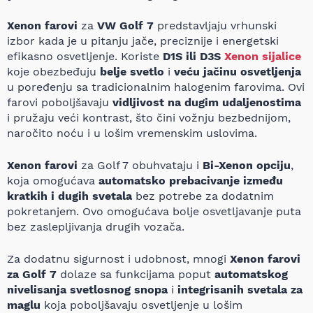
Xenon farovi
za
VW Golf 7
predstavljaju vrhunski
izbor kada je u pitanju jače, preciznije i energetski
efikasno osvetljenje. Koriste
D1S ili D3S
Xenon sijalice
koje obezbeđuju
belje svetlo
i
veću jačinu osvetljenja
u poređenju sa tradicionalnim halogenim farovima. Ovi
farovi poboljšavaju
vidljivost na dugim udaljenostima
i pružaju veći kontrast, što čini vožnju bezbednijom,
naročito noću i u lošim vremenskim uslovima.
Xenon farovi
za Golf 7 obuhvataju i
Bi-Xenon opciju
,
koja omogućava
automatsko prebacivanje između
kratkih i dugih svetala
bez potrebe za dodatnim
pokretanjem. Ovo omogućava bolje osvetljavanje puta
bez zaslepljivanja drugih vozača.
Za dodatnu sigurnost i udobnost, mnogi
Xenon farovi
za Golf 7
dolaze sa funkcijama poput
automatskog
nivelisanja svetlosnog snopa
i
integrisanih svetala za
maglu
koja poboljšavaju osvetljenje u lošim