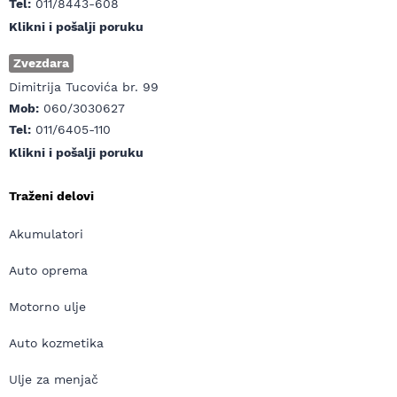
Tel:
011/8443-608
Klikni i pošalji poruku
Zvezdara
Dimitrija Tucovića br. 99
Mob:
060/3030627
Tel:
011/6405-110
Klikni i pošalji poruku
Traženi delovi
Akumulatori
Auto oprema
Motorno ulje
Auto kozmetika
Ulje za menjač