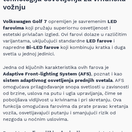
vožnju
Volkswagen Golf 7
opremljen je savremenim
LED
farovima
koji pružaju superiornu osvetljenost i
estetski privlačan izgled. Ovi farovi dolaze u različitim
varijantama, uključujući standardne
LED farove
i
napredne
Bi-LED farove
koji kombinuju kratka i duga
svetla u jednoj jedinici.
Jedna od ključnih karakteristika ovih farova je
Adaptive Front-lighting System (AFS)
, poznat i kao
sistem adaptivnog osvetljenja prednjih svetala
. AFS
omogućava prilagođavanje snopa svetlosti u zavisnosti
od brzine, uslova na putu i ugla upravljanja, čime se
poboljšava vidljivost u krivinama i pri skretanju. Ova
funkcija omogućava farovima da prate pravac kretanja
vozila, osvetljavajući putanju i smanjujući rizik od
nezgoda u noćnim uslovima.