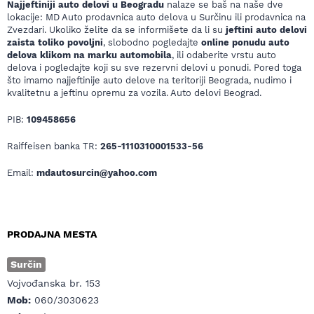
Najjeftiniji auto delovi u Beogradu
nalaze se baš na naše dve
lokacije: MD Auto prodavnica auto delova u Surčinu ili prodavnica na
Zvezdari. Ukoliko želite da se informišete da li su
jeftini auto delovi
zaista toliko povoljni
, slobodno pogledajte
online ponudu auto
delova klikom na marku automobila
, ili odaberite vrstu auto
delova i pogledajte koji su sve rezervni delovi u ponudi. Pored toga
što imamo najjeftinije auto delove na teritoriji Beograda, nudimo i
kvalitetnu a jeftinu opremu za vozila. Auto delovi Beograd.
PIB:
109458656
Raiffeisen banka TR:
265-1110310001533-56
Email:
mdautosurcin@yahoo.com
PRODAJNA MESTA
Surčin
Vojvođanska br. 153
Mob:
060/3030623