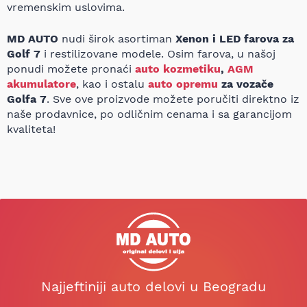
vremenskim uslovima.
MD AUTO
nudi širok asortiman
Xenon i LED farova za
Golf 7
i restilizovane modele. Osim farova, u našoj
ponudi možete pronaći
auto kozmetiku
,
AGM
akumulatore
, kao i ostalu
auto opremu
za vozače
Golfa 7
. Sve ove proizvode možete poručiti direktno iz
naše prodavnice, po odličnim cenama i sa garancijom
kvaliteta!
Najjeftiniji auto delovi u Beogradu