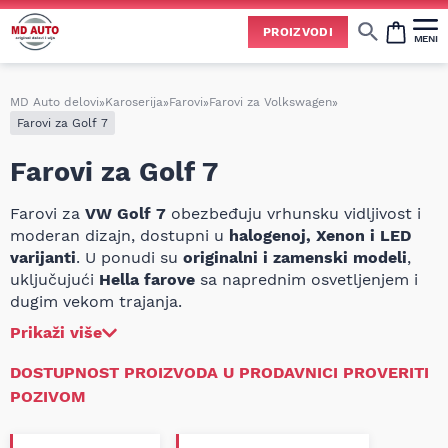
Uspešno ste dodali ovaj proizvod u vašu korpu.
PROIZVODI
MENI
Cene svih vrsta ulja i aditiva trenutno su podložne čestim promenama
usled nestabilne situacije na tržištu i dešavanja na Bliskom istoku.
Zbog učestalih promena nabavnih cena, nije uvek moguće ažurirati cene na sajtu u realnom vremenu.
Molimo vas da pre poručivanja pozovete i proverite trenutno stanje i tačnu cenu.
MD Auto delovi
»
Karoserija
»
Farovi
»
Farovi za Volkswagen
»
Farovi za Golf 7
Farovi za Golf 7
Farovi za
VW Golf 7
obezbeđuju vrhunsku vidljivost i
moderan dizajn, dostupni u
halogenoj, Xenon i LED
varijanti
. U ponudi su
originalni i zamenski modeli
,
uključujući
Hella farove
sa naprednim osvetljenjem i
dugim vekom trajanja.
Prikaži više
DOSTUPNOST PROIZVODA U PRODAVNICI PROVERITI
POZIVOM