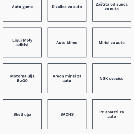
Zaštita od sunca
Auto gume
Dizalice za auto
za auto
Liqui Moly
Auto klime
Mirisi za auto
aditivi
Motorna ulja
Areon mirisi za
NGK svećice
5w30
auto
PP aparati za
Shell ulja
SACHS
auto