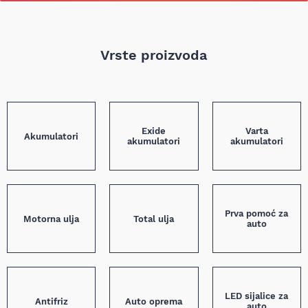
Vrste proizvoda
Exide
Varta
Akumulatori
akumulatori
akumulatori
Prva pomoć za
Motorna ulja
Total ulja
auto
LED sijalice za
Antifriz
Auto oprema
auto