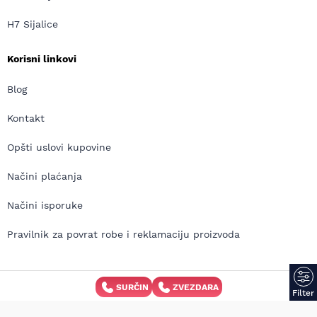
H7 Sijalice
Korisni linkovi
Blog
Kontakt
Opšti uslovi kupovine
Načini plaćanja
Načini isporuke
Pravilnik za povrat robe i reklamaciju proizvoda
Copyright © MD Auto 2026 | Izrada internet prodavnice:
SURČIN
ZVEZDARA
Filter
Avokado.rs