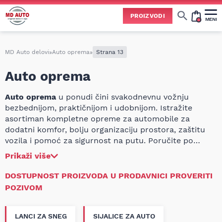
PROIZVODI
MENI
Cene svih vrsta ulja i aditiva trenutno su podložne čestim promenama
usled nestabilne situacije na tržištu i dešavanja na Bliskom istoku.
Zbog učestalih promena nabavnih cena, nije uvek moguće ažurirati cene na sajtu u realnom vremenu.
Molimo vas da pre poručivanja pozovete i proverite trenutno stanje i tačnu cenu.
MD Auto delovi
»
Auto oprema
»
Strana 13
Auto oprema
Auto oprema
u ponudi čini svakodnevnu vožnju
bezbednijom, praktičnijom i udobnijom. Istražite
asortiman kompletne opreme za automobile za
dodatni komfor, bolju organizaciju prostora, zaštitu
vozila i pomoć za sigurnost na putu. Poručite po
povoljnim cenama ili nas pozovite za više informacija!
Prikaži više
DOSTUPNOST PROIZVODA U PRODAVNICI PROVERITI
POZIVOM
LANCI ZA SNEG
SIJALICE ZA AUTO