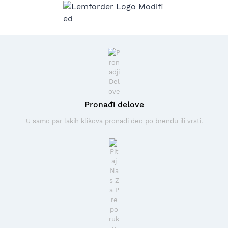
Pronađi delove
U samo par lakih klikova pronađi deo po brendu ili vrsti.