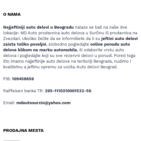
O NAMA
Najjeftiniji auto delovi u Beogradu
nalaze se baš na naše dve
lokacije: MD Auto prodavnica auto delova u Surčinu ili prodavnica na
Zvezdari. Ukoliko želite da se informišete da li su
jeftini auto delovi
zaista toliko povoljni
, slobodno pogledajte
online ponudu auto
delova klikom na marku automobila
, ili odaberite vrstu auto
delova i pogledajte koji su sve rezervni delovi u ponudi. Pored toga
što imamo najjeftinije auto delove na teritoriji Beograda, nudimo i
kvalitetnu a jeftinu opremu za vozila. Auto delovi Beograd.
PIB:
109458656
Raiffeisen banka TR:
265-1110310001533-56
Email:
mdautosurcin@yahoo.com
PRODAJNA MESTA