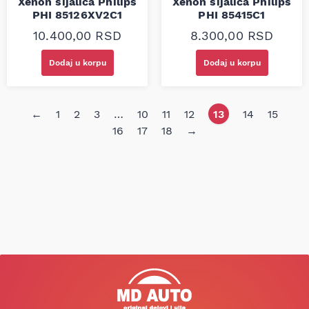
Xenon sijalica Philips
Xenon sijalica Philips
PHI 85126XV2C1
PHI 85415C1
10.400,00
RSD
8.300,00
RSD
Dodaj u korpu
Dodaj u korpu
←
1
2
3
…
10
11
12
13
14
15
16
17
18
→