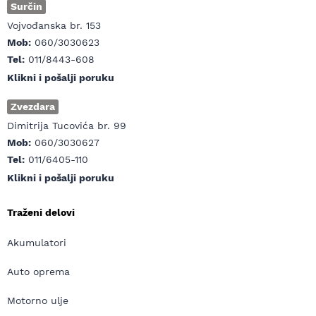
Surčin
Vojvođanska br. 153
Mob:
060/3030623
Tel:
011/8443-608
Klikni i pošalji poruku
Zvezdara
Dimitrija Tucovića br. 99
Mob:
060/3030627
Tel:
011/6405-110
Klikni i pošalji poruku
Traženi delovi
Akumulatori
Auto oprema
Motorno ulje