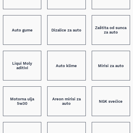
Zaštita od sunca
Auto gume
Dizalice za auto
za auto
Liqui Moly
Auto klime
Mirisi za auto
aditivi
Motorna ulja
Areon mirisi za
NGK svećice
5w30
auto