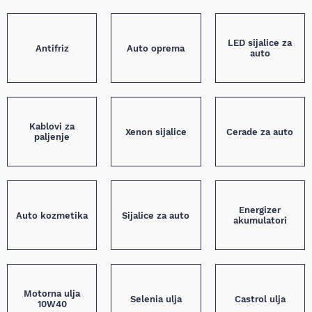
LED sijalice za
Antifriz
Auto oprema
auto
Kablovi za
Xenon sijalice
Cerade za auto
paljenje
Energizer
Auto kozmetika
Sijalice za auto
akumulatori
Motorna ulja
Selenia ulja
Castrol ulja
10W40