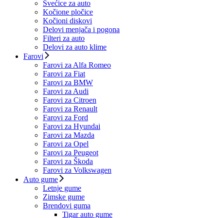
Svećice za auto
Kočione pločice
Kočioni diskovi
Delovi menjača i pogona
Filteri za auto
Delovi za auto klime
Farovi
Farovi za Alfa Romeo
Farovi za Fiat
Farovi za BMW
Farovi za Audi
Farovi za Citroen
Farovi za Renault
Farovi za Ford
Farovi za Hyundai
Farovi za Mazda
Farovi za Opel
Farovi za Peugeot
Farovi za Škoda
Farovi za Volkswagen
Auto gume
Letnje gume
Zimske gume
Brendovi guma
Tigar auto gume