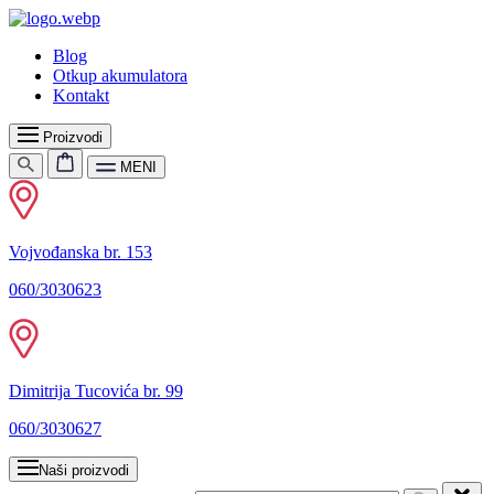
Blog
Otkup akumulatora
Kontakt
Proizvodi
MENI
Vojvođanska br. 153
060/3030623
Dimitrija Tucovića br. 99
060/3030627
Naši proizvodi