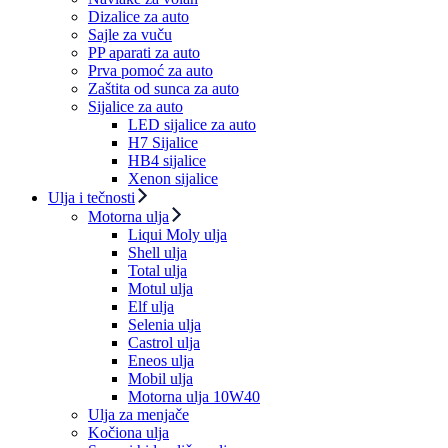
Dizalice za auto
Sajle za vuču
PP aparati za auto
Prva pomoć za auto
Zaštita od sunca za auto
Sijalice za auto
LED sijalice za auto
H7 Sijalice
HB4 sijalice
Xenon sijalice
Ulja i tečnosti
Motorna ulja
Liqui Moly ulja
Shell ulja
Total ulja
Motul ulja
Elf ulja
Selenia ulja
Castrol ulja
Eneos ulja
Mobil ulja
Motorna ulja 10W40
Ulja za menjače
Kočiona ulja