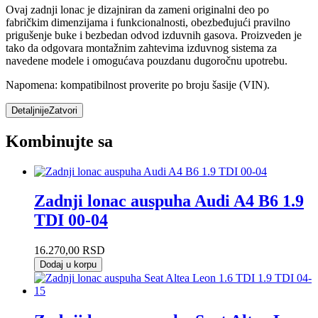
Ovaj zadnji lonac je dizajniran da zameni originalni deo po
fabričkim dimenzijama i funkcionalnosti, obezbeđujući pravilno
prigušenje buke i bezbedan odvod izduvnih gasova. Proizveden je
tako da odgovara montažnim zahtevima izduvnog sistema za
navedene modele i omogućava pouzdanu dugoročnu upotrebu.
Napomena: kompatibilnost proverite po broju šasije (VIN).
Detaljnije
Zatvori
Kombinujte sa
Zadnji lonac auspuha Audi A4 B6 1.9
TDI 00-04
16.270,00
RSD
Dodaj u korpu