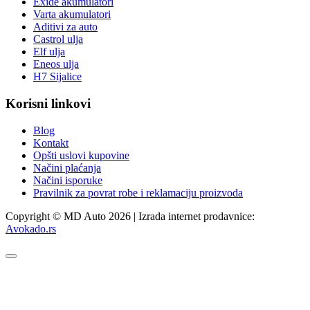
Exide akumulatori
Varta akumulatori
Aditivi za auto
Castrol ulja
Elf ulja
Eneos ulja
H7 Sijalice
Korisni linkovi
Blog
Kontakt
Opšti uslovi kupovine
Načini plaćanja
Načini isporuke
Pravilnik za povrat robe i reklamaciju proizvoda
Copyright © MD Auto 2026 | Izrada internet prodavnice:
Avokado.rs