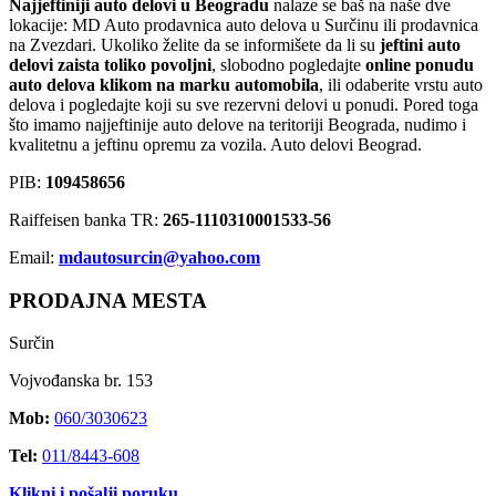
Najjeftiniji auto delovi u Beogradu
nalaze se baš na naše dve
lokacije: MD Auto prodavnica auto delova u Surčinu ili prodavnica
na Zvezdari. Ukoliko želite da se informišete da li su
jeftini auto
delovi zaista toliko povoljni
, slobodno pogledajte
online ponudu
auto delova klikom na marku automobila
, ili odaberite vrstu auto
delova i pogledajte koji su sve rezervni delovi u ponudi. Pored toga
što imamo najjeftinije auto delove na teritoriji Beograda, nudimo i
kvalitetnu a jeftinu opremu za vozila. Auto delovi Beograd.
PIB:
109458656
Raiffeisen banka TR:
265-1110310001533-56
Email:
mdautosurcin@yahoo.com
PRODAJNA MESTA
Surčin
Vojvođanska br. 153
Mob:
060/3030623
Tel:
011/8443-608
Klikni i pošalji poruku