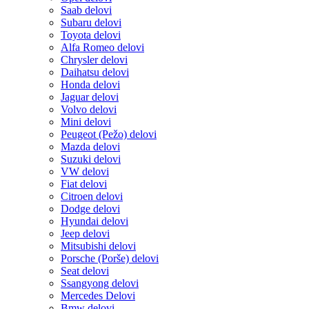
Saab delovi
Subaru delovi
Toyota delovi
Alfa Romeo delovi
Chrysler delovi
Daihatsu delovi
Honda delovi
Jaguar delovi
Volvo delovi
Mini delovi
Peugeot (Pežo) delovi
Mazda delovi
Suzuki delovi
VW delovi
Fiat delovi
Citroen delovi
Dodge delovi
Hyundai delovi
Jeep delovi
Mitsubishi delovi
Porsche (Porše) delovi
Seat delovi
Ssangyong delovi
Mercedes Delovi
Bmw delovi