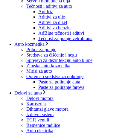
Servo i hidraulična ulja
Tečnosti i aditivi za auto
Antifriz
Aditivi za ulje
Aditivi za dizel
Aditivi za benzin
AdBlue tečnosti i aditivi
Tečnost za pranje vetrobrana
Auto kozmetika
Pribor za pranje
Sredstva za čišćenje i negu
Sprejevi za dezinfekciju auto klime
Zimska auto kozmetika
Mirisi za auto
Oprema i sredstva za poliranje
Paste za poliranje auta
Paste za poliranje farova
Delovi za auto
Delovi motora
Karoserija
Dihtunzi glave motora
Izduvni sistem
EGR ventili
Remenice radilice
Auto elektrika