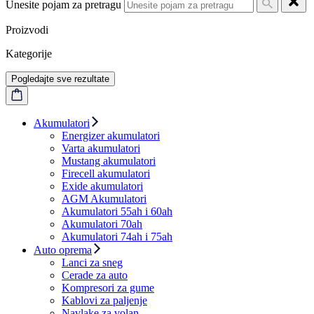
Unesite pojam za pretragu
Proizvodi
Kategorije
Pogledajte sve rezultate
Akumulatori
Energizer akumulatori
Varta akumulatori
Mustang akumulatori
Firecell akumulatori
Exide akumulatori
AGM Akumulatori
Akumulatori 55ah i 60ah
Akumulatori 70ah
Akumulatori 74ah i 75ah
Auto oprema
Lanci za sneg
Cerade za auto
Kompresori za gume
Kablovi za paljenje
Navlake za volan