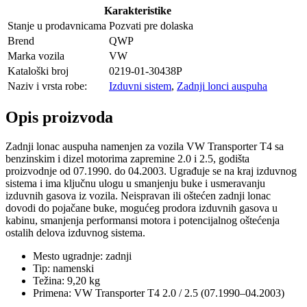
Karakteristike
Stanje u prodavnicama
Pozvati pre dolaska
Brend
QWP
Marka vozila
VW
Kataloški broj
0219-01-30438P
Naziv i vrsta robe:
Izduvni sistem
,
Zadnji lonci auspuha
Opis proizvoda
Zadnji lonac auspuha namenjen za vozila VW Transporter T4 sa
benzinskim i dizel motorima zapremine 2.0 i 2.5, godišta
proizvodnje od 07.1990. do 04.2003. Ugrađuje se na kraj izduvnog
sistema i ima ključnu ulogu u smanjenju buke i usmeravanju
izduvnih gasova iz vozila. Neispravan ili oštećen zadnji lonac
dovodi do pojačane buke, mogućeg prodora izduvnih gasova u
kabinu, smanjenja performansi motora i potencijalnog oštećenja
ostalih delova izduvnog sistema.
Mesto ugradnje: zadnji
Tip: namenski
Težina: 9,20 kg
Primena: VW Transporter T4 2.0 / 2.5 (07.1990–04.2003)