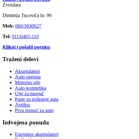
Zvezdara
Dimitrija Tucovića br. 99
Mob:
060/3030627
Tel:
011/6405-110
Klikni i pošalji poruku
Traženi delovi
Akumulatori
Auto oprema
Motorno ulje
Auto kozmetika
Ulje za menjač
Paste za poliranje auta
Antifriz
Prva pomoć za auto
Izdvojena ponuda
Energizer akumulatori