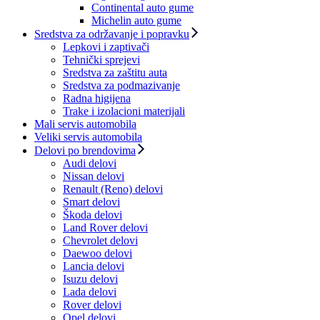
Continental auto gume
Michelin auto gume
Sredstva za održavanje i popravku
Lepkovi i zaptivači
Tehnički sprejevi
Sredstva za zaštitu auta
Sredstva za podmazivanje
Radna higijena
Trake i izolacioni materijali
Mali servis automobila
Veliki servis automobila
Delovi po brendovima
Audi delovi
Nissan delovi
Renault (Reno) delovi
Smart delovi
Škoda delovi
Land Rover delovi
Chevrolet delovi
Daewoo delovi
Lancia delovi
Isuzu delovi
Lada delovi
Rover delovi
Opel delovi