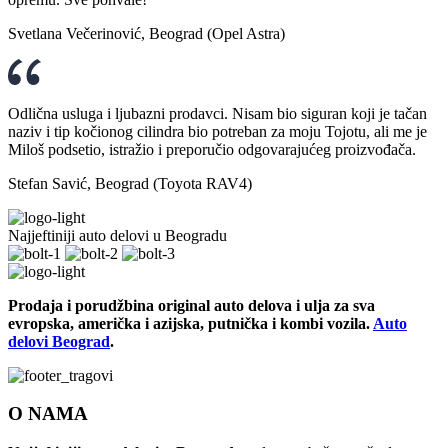
Svetlana Večerinović, Beograd (Opel Astra)
Odlična usluga i ljubazni prodavci. Nisam bio siguran koji je tačan
naziv i tip kočionog cilindra bio potreban za moju Tojotu, ali me je
Miloš podsetio, istražio i preporučio odgovarajućeg proizvođača.
Stefan Savić, Beograd (Toyota RAV4)
Najjeftiniji auto delovi u Beogradu
Prodaja i porudžbina original auto delova i ulja za sva
evropska, američka i azijska, putnička i kombi vozila.
Auto
delovi Beograd
.
O NAMA