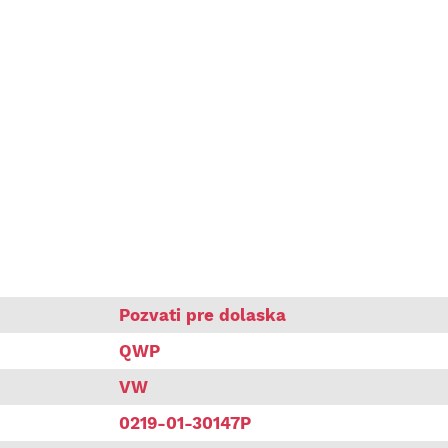
olo
Pozvati pre dolaska
QWP
VW
0219-01-30147P