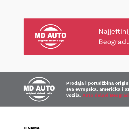
Najjeftini
Beograd
Prodaja i porudžbina origina
sva evropska, američka i az
vozila.
Auto delovi Beograd
O NAMA