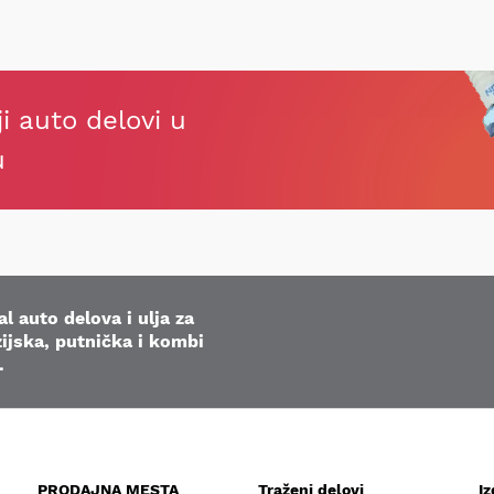
ji auto delovi u
u
l auto delova i ulja za
ijska, putnička i kombi
.
PRODAJNA MESTA
Traženi delovi
I