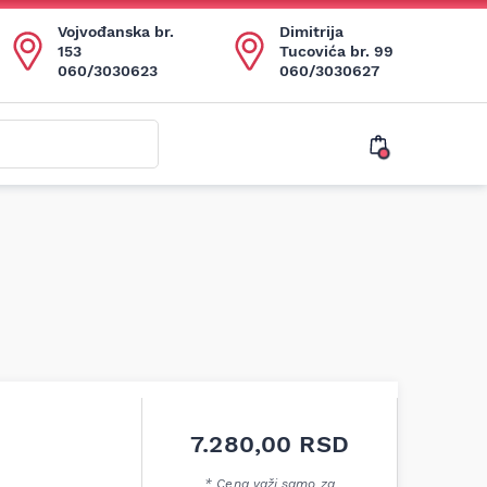
Vojvođanska br.
Dimitrija
153
Tucovića br. 99
060/3030623
060/3030627
7.280,00
RSD
* Cena važi samo za