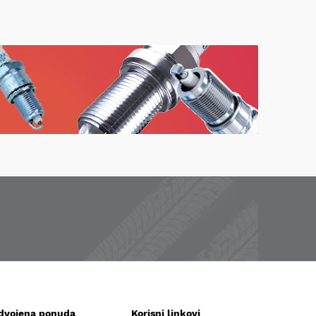
zdvojena ponuda
Korisni linkovi