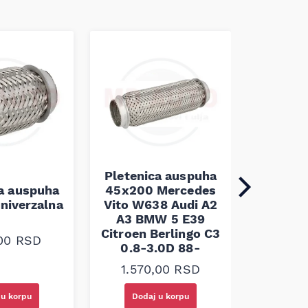
Pletenica auspuha
ca auspuha
45x200 Mercedes
Pleten
niverzalna
Vito W638 Audi A2
60x100 
A3 BMW 5 E39
Citroen Berlingo C3
,00
RSD
1.30
0.8-3.0D 88-
1.570,00
RSD
 u korpu
Dodaj u korpu
Doda