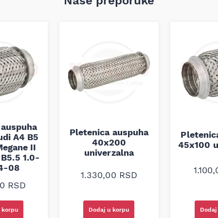
Naše preporuke
 auspuha
Pletenica auspuha
Pleteni
udi A4 B5
40x200
45x100 u
egane II
univerzalna
B5.5 1.0-
94-08
1.100
1.330,00
RSD
00
RSD
 korpu
Dodaj u korpu
Dodaj