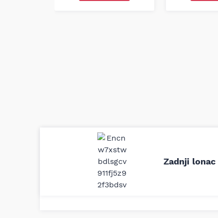
Uporedila sam sve moguće online pr
definitivno najbolje cene su ovde. K
Zadnji lona
delove iz MD Auto. Uvek dobra prep
odgovarajuću opremu. Sve pohvale!
Svetlana Večerinović, Beograd (Opel Astra)