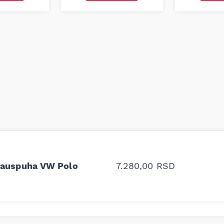
odavnice auto delova i
Odlična usluga i ljub
upila sam više puta auto
tačan naziv i tip koč
c auspuha VW Polo
7.280,00
RSD
oruka za proizvođača i
ali me je Miloš podse
proizvođača.
Stefan Savić, Beograd (Toy