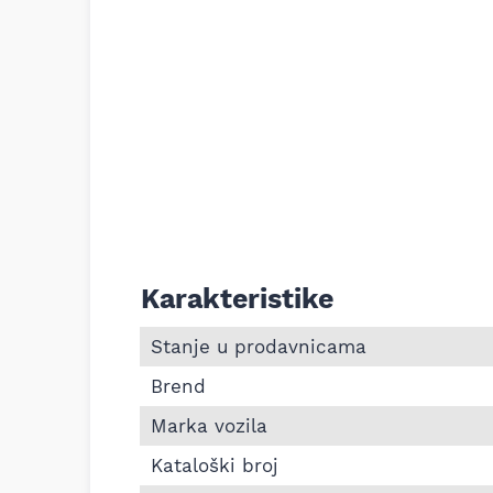
Karakteristike
Informacije o Zadnji lonac auspuha VW P
Stanje u prodavnicama
Brend
Marka vozila
Kataloški broj