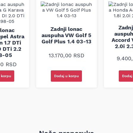
Zadnj
Zadnji lonac
 lonac
auspuh
auspuha VW Golf 5
pel Astra
Accord V
Golf Plus 1.4 03-13
 1.7 DTi
2.0i 2
0 DTi 2.2
98-05
13.170,00
RSD
9.400
00
RSD
 korpu
Dodaj u korpu
Dodaj