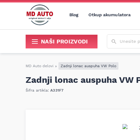
Blog
Otkup akumulatora
Unesite poja
NAŠI PROIZVODI
Sredstva za održavanje i popravku
MD Auto delovi
»
Zadnji lonac auspuha VW Polo
Zadnji lonac auspuha VW 
Šifra artikla:
A331F7