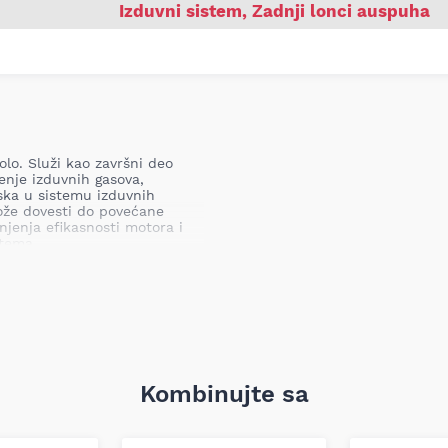
Izduvni sistem
,
Zadnji lonci auspuha
lo. Služi kao završni deo
enje izduvnih gasova,
iska u sistemu izduvnih
može dovesti do povećane
njenja efikasnosti motora i
stema.
 VW Polo
šivanja buke i usmeravanja
anog izduvnog sistema.
menzijama za zadnju poziciju
Kombinujte sa
 po broju šasije.