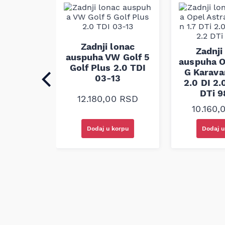
lonac
Zadnji lonac
Zadnji
 Honda
auspuha VW Golf 5
auspuha O
.6i 1.8i
Golf Plus 2.0 TDI
G Karavan
 98-03
03-13
2.0 DI 2.
DTi 
0
RSD
12.180,00
RSD
10.160,
korpu
Dodaj u korpu
Dodaj u