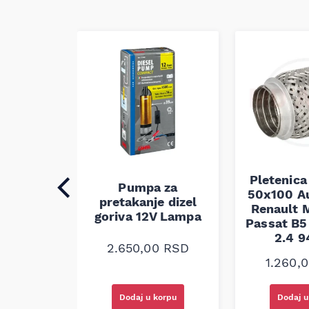
Pletenica
auspuha
Pumpa za
50x100 A
30
pretakanje dizel
Renault M
alna
goriva 12V Lampa
Passat B5 
2.4 
0
RSD
2.650,00
RSD
1.260,
korpu
Dodaj u korpu
Dodaj u