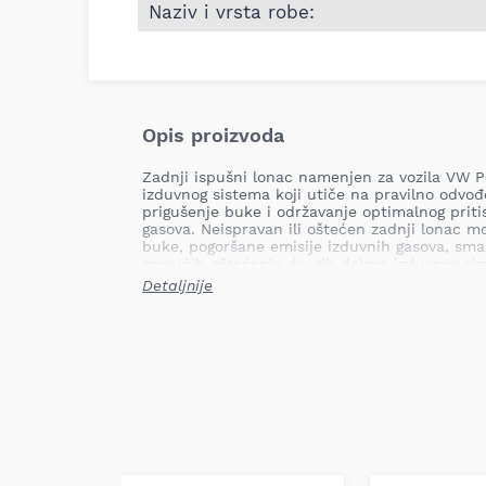
Naziv i vrsta robe:
Opis proizvoda
Zadnji ispušni lonac namenjen za vozila VW Po
izduvnog sistema koji utiče na pravilno odvođ
prigušenje buke i održavanje optimalnog prit
gasova. Neispravan ili oštećen zadnji lonac 
buke, pogoršane emisije izduvnih gasova, sma
mogućih oštećenja drugih delova izduvnog si
Detaljnije
Mesto ugradnje: Zadnji
Tip: namjenski
Težina: 5,86 kg
Naziv proizvoda: Zadnji ispušni lonac za
Lonac je dizajniran da obavlja funkciju prigu
izduvnih gasova kao deo fabrički dimenzionis
Proizvod odgovara fabričkim standardima i di
izduvnog sistema predviđenu za VW Polo.
Napomena: kompatibilnost mora biti proverena