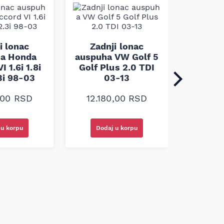
Zadn
auspuha
i lonac
Zadnji lonac
G Kara
a Honda
auspuha VW Golf 5
2.0 DI 
I 1.6i 1.8i
Golf Plus 2.0 TDI
DTi
.3i 98-03
03-13
10.1
,00
RSD
12.180,00
RSD
 u korpu
Dodaj u korpu
Doda