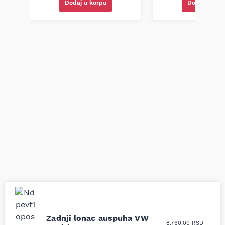
Dodaj u korpu
Dodaj u kor
Uporedila sam sve
Odlična usluga i
Zadnji lonac auspuha VW
8.760,00
RSD