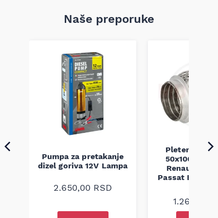
Naše preporuke
Pletenica au
Pumpa za pretakanje
50x100 Audi 
a
dizel goriva 12V Lampa
Renault Mega
Passat B5 B5.5 
94-08
2.650,00
RSD
1.260,00
R