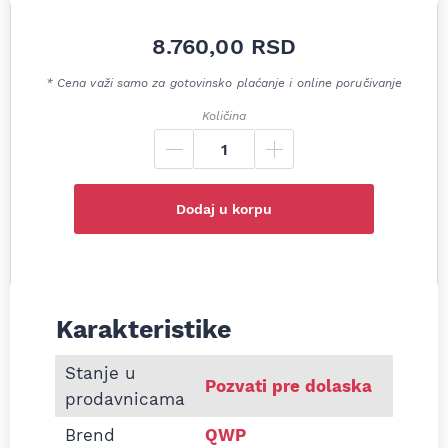
8.760,00
RSD
* Cena važi samo za gotovinsko plaćanje i online poručivanje
Količina
Dodaj u korpu
Karakteristike
Informacije o Zadnji lonac auspuha VW Multivan T5
Stanje u
Pozvati pre dolaska
prodavnicama
Brend
QWP