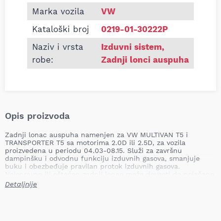
Marka vozila
VW
Kataloški broj
0219-01-30222P
Naziv i vrsta
Izduvni sistem
,
robe:
Zadnji lonci auspuha
Opis proizvoda
Zadnji lonac auspuha namenjen za VW MULTIVAN T5 i
TRANSPORTER T5 sa motorima 2.0D ili 2.5D, za vozila
proizvedena u periodu 04.03-08.15. Služi za završnu
dampinšku i odvodnu funkciju izduvnih gasova, smanjuje
buku i obezbeđuje pravilan protok izduvnih gasova.
Neispravan ili oštećen zadnji lonac može dovesti do pojačane
buke, povećane emisije izduvnih gasova, smanjenog komfora
Detaljnije
vožnje i mogućeg oštećenja ostalih komponenti izduvnog
sistema.
Mesto ugradnje: zadnji