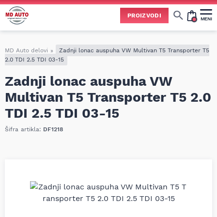
PROIZVODI
MENI
Cene svih vrsta ulja i aditiva trenutno su podložne čestim promenama
usled nestabilne situacije na tržištu i dešavanja na Bliskom istoku.
Zbog učestalih promena nabavnih cena, nije uvek moguće ažurirati cene na sajtu u realnom vremenu.
Molimo vas da pre poručivanja pozovete i proverite trenutno stanje i tačnu cenu.
MD Auto delovi
»
Zadnji lonac auspuha VW Multivan T5 Transporter T5
2.0 TDI 2.5 TDI 03-15
Zadnji lonac auspuha VW
Multivan T5 Transporter T5 2.0
TDI 2.5 TDI 03-15
Šifra artikla:
DF1218