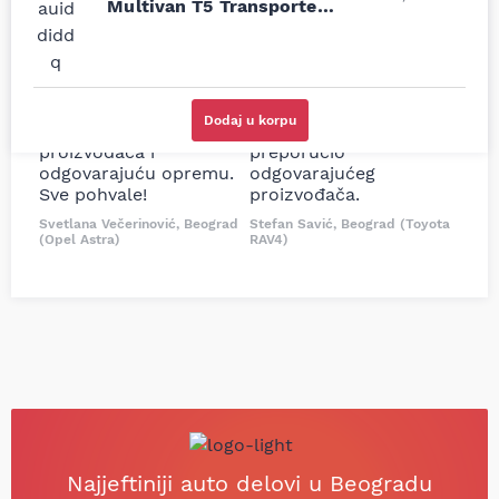
moguće online
ljubazni prodavci.
Multivan T5 Transporter
prodavnice auto delova
Nisam bio siguran koji je
T5 2.0 TDI 2.5 TDI 03-15
i definitivno najbolje
tačan naziv i tip
cene su ovde. Kupila
kočionog cilindra bio
sam više puta auto
potreban za moju
delove iz MD Auto. Uvek
Tojotu, ali me je Miloš
Dodaj u korpu
dobra preporuka za
podsetio, istražio i
proizvođača i
preporučio
odgovarajuću opremu.
odgovarajućeg
Sve pohvale!
proizvođača.
Svetlana Večerinović, Beograd
Stefan Savić, Beograd (Toyota
(Opel Astra)
RAV4)
Najjeftiniji auto delovi u Beogradu