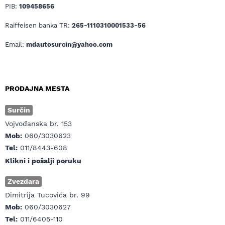
PIB:
109458656
Raiffeisen banka TR:
265-1110310001533-56
Email:
mdautosurcin@yahoo.com
PRODAJNA MESTA
Surčin
Vojvođanska br. 153
Mob:
060/3030623
Tel:
011/8443-608
Klikni i pošalji poruku
Zvezdara
Dimitrija Tucovića br. 99
Mob:
060/3030627
Tel:
011/6405-110