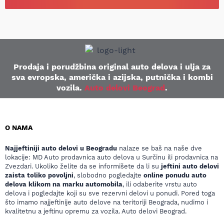
Prodaja i porudžbina original auto delova i ulja za
sva evropska, američka i azijska, putnička i kombi
vozila.
Auto delovi Beograd
.
O NAMA
Najjeftiniji auto delovi u Beogradu
nalaze se baš na naše dve
lokacije: MD Auto prodavnica auto delova u Surčinu ili prodavnica na
Zvezdari. Ukoliko želite da se informišete da li su
jeftini auto delovi
zaista toliko povoljni
, slobodno pogledajte
online ponudu auto
delova klikom na marku automobila
, ili odaberite vrstu auto
delova i pogledajte koji su sve rezervni delovi u ponudi. Pored toga
što imamo najjeftinije auto delove na teritoriji Beograda, nudimo i
kvalitetnu a jeftinu opremu za vozila. Auto delovi Beograd.