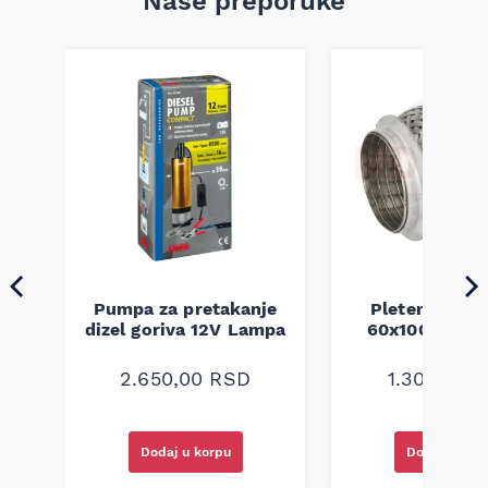
Naše preporuke
Pumpa za pretakanje
Pletenica au
a
dizel goriva 12V Lampa
60x100 unive
2.650,00
RSD
1.300,00
R
Dodaj u korpu
Dodaj u kor