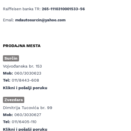
Raiffeisen banka TR:
265-1110310001533-56
Email:
mdautosurcin@yahoo.com
PRODAJNA MESTA
Surčin
Vojvođanska br. 153
Mob:
060/3030623
Tel:
011/8443-608
Klikni i pošalji poruku
Zvezdara
Dimitrija Tucovića br. 99
Mob:
060/3030627
Tel:
011/6405-110
Klikni i pošalji poruku