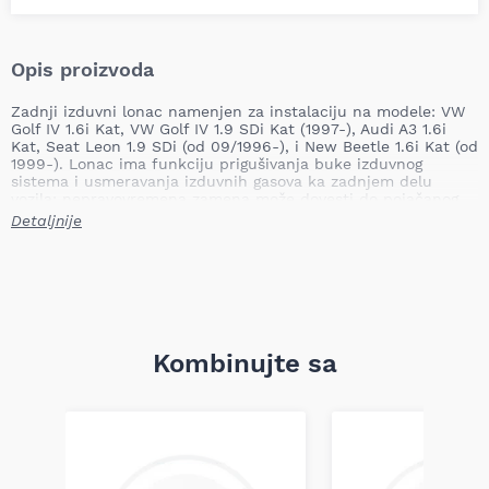
Opis proizvoda
Zadnji izduvni lonac namenjen za instalaciju na modele: VW
Golf IV 1.6i Kat, VW Golf IV 1.9 SDi Kat (1997-), Audi A3 1.6i
Kat, Seat Leon 1.9 SDi (od 09/1996-), i New Beetle 1.6i Kat (od
1999-). Lonac ima funkciju prigušivanja buke izduvnog
sistema i usmeravanja izduvnih gasova ka zadnjem delu
vozila; nepravovremena zamena može dovesti do pojačanog
buke, pogoršane efikasnosti izduvnog sistema i potencijalnog
Detaljnije
oštećenja drugih delova izduvnog kanala.
Mesto ugradnje: zadnji / pozadi
Tip: namenski
Težina: 8,68 kg
Dužina: 128,0 cm
Naziv proizvoda: Zadnji izduvni lonac
Kombinujte sa
Lonac je dizajniran da obezbedi odgovarajuću akustiku i
protok izduvnih gasova za navedene motorizacije, štiteći
integritet sistema izduva i održavajući fabričke dimenzije i
montažne tačke. Proizvod zadovoljava specifikacije
neophodne za direktnu zamenu u vozilima za koja je
namenjen.