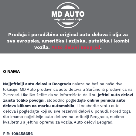
Prodaja i porudžbina original auto delova i ulja za
sva evropska, američka i azijska, putnička i kombi
vozila.
Auto delovi Beograd
.
O NAMA
Najjeftiniji auto delovi u Beogradu
nalaze se baš na naše dve
lokacije: MD Auto prodavnica auto delova u Surčinu ili prodavnica na
Zvezdari. Ukoliko želite da se informišete da li su
jeftini auto delovi
zaista toliko povoljni
, slobodno pogledajte
online ponudu auto
delova klikom na marku automobila
, ili odaberite vrstu auto
delova i pogledajte koji su sve rezervni delovi u ponudi. Pored toga
što imamo najjeftinije auto delove na teritoriji Beograda, nudimo i
kvalitetnu a jeftinu opremu za vozila. Auto delovi Beograd.
PIB:
109458656