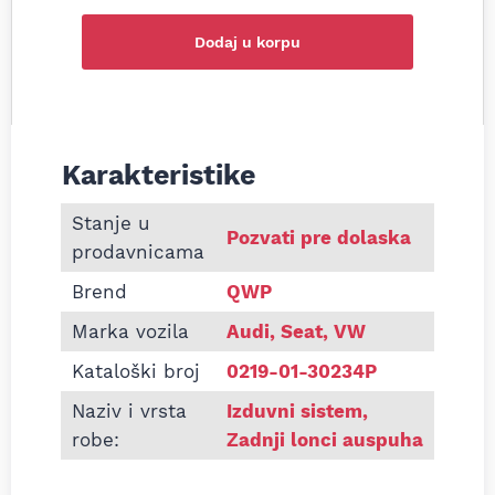
Dodaj u korpu
Karakteristike
Informacije o Zadnji lonac auspuha VW Golf 4 Audi
Stanje u
Pozvati pre dolaska
prodavnicama
Brend
QWP
Marka vozila
Audi, Seat, VW
Kataloški broj
0219-01-30234P
Naziv i vrsta
Izduvni sistem
,
robe:
Zadnji lonci auspuha