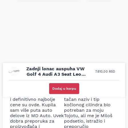
Zadnji lonac auspuha VW
7.810,00
RSD
Golf 4 Audi A3 Seat Leon
New Beetle 1.6i 1.9 SDI 96-
Uporedila sam sve
Odlična usluga i
moguće online
ljubazni prodavci.
Dodaj u korpu
prodavnice auto delova
Nisam bio siguran koji je
i definitivno najbolje
tačan naziv i tip
cene su ovde. Kupila
kočionog cilindra bio
sam više puta auto
potreban za moju
delove iz MD Auto. Uvek
Tojotu, ali me je Miloš
dobra preporuka za
podsetio, istražio i
proizvođača i
preporučio