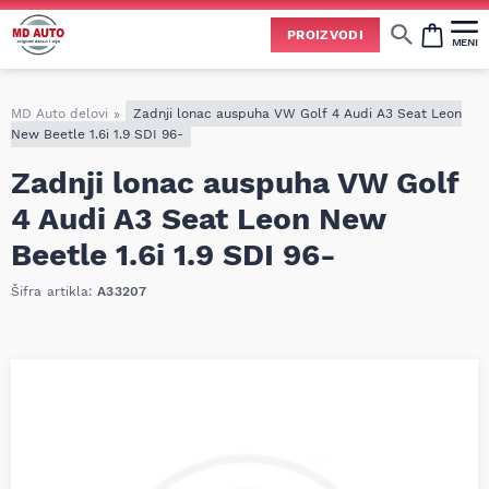
Uspešno ste dodali ovaj proizvod u vašu korpu.
PROIZVODI
MENI
Cene svih vrsta ulja i aditiva trenutno su podložne čestim promenama
usled nestabilne situacije na tržištu i dešavanja na Bliskom istoku.
Zbog učestalih promena nabavnih cena, nije uvek moguće ažurirati cene na sajtu u realnom vremenu.
Molimo vas da pre poručivanja pozovete i proverite trenutno stanje i tačnu cenu.
MD Auto delovi
»
Zadnji lonac auspuha VW Golf 4 Audi A3 Seat Leon
New Beetle 1.6i 1.9 SDI 96-
Zadnji lonac auspuha VW Golf
4 Audi A3 Seat Leon New
Beetle 1.6i 1.9 SDI 96-
Šifra artikla:
A33207