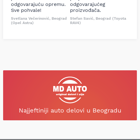
odgovarajuću opremu.
odgovarajućeg
Sve pohvale!
proizvođača.
Svetlana Večerinović, Beograd
Stefan Savić, Beograd (Toyota
(Opel Astra)
RAV4)
Najjeftiniji auto delovi u Beogradu