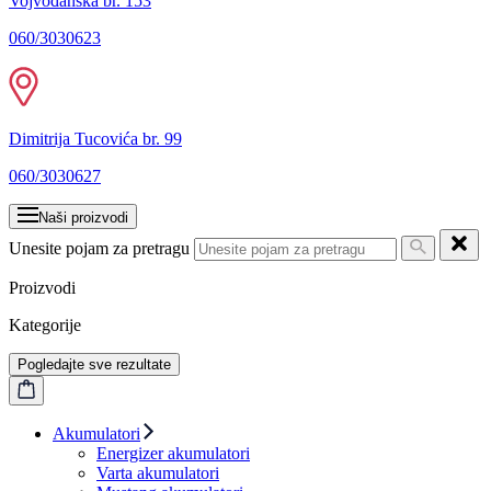
Vojvođanska br. 153
060/3030623
Dimitrija Tucovića br. 99
060/3030627
Naši proizvodi
Unesite pojam za pretragu
Proizvodi
Kategorije
Pogledajte sve rezultate
Akumulatori
Energizer akumulatori
Varta akumulatori