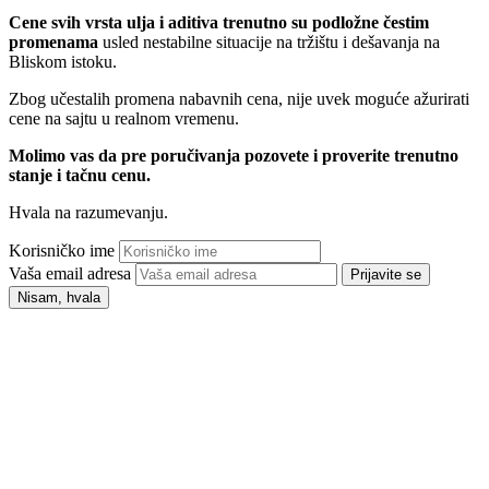
Cene svih vrsta ulja i aditiva trenutno su podložne čestim
promenama
usled nestabilne situacije na tržištu i dešavanja na
Bliskom istoku.
Zbog učestalih promena nabavnih cena, nije uvek moguće ažurirati
cene na sajtu u realnom vremenu.
Molimo vas da pre poručivanja pozovete i proverite trenutno
stanje i tačnu cenu.
Hvala na razumevanju.
Korisničko ime
Vaša email adresa
Prijavite se
Nisam, hvala