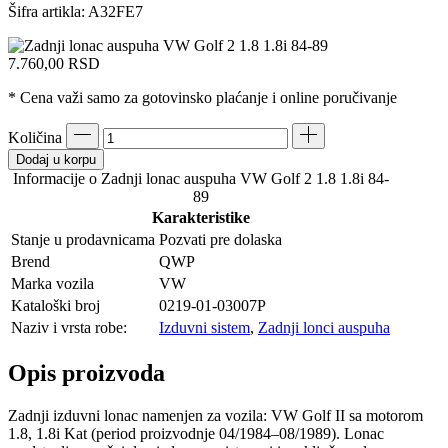
Šifra artikla:
A32FE7
7.760,00
RSD
* Cena važi samo za gotovinsko plaćanje i online poručivanje
Količina
Dodaj u korpu
Informacije o Zadnji lonac auspuha VW Golf 2 1.8 1.8i 84-
89
Karakteristike
Stanje u prodavnicama
Pozvati pre dolaska
Brend
QWP
Marka vozila
VW
Kataloški broj
0219-01-03007P
Naziv i vrsta robe:
Izduvni sistem
,
Zadnji lonci auspuha
Opis proizvoda
Zadnji izduvni lonac namenjen za vozila: VW Golf II sa motorom
1.8, 1.8i Kat (period proizvodnje 04/1984–08/1989). Lonac