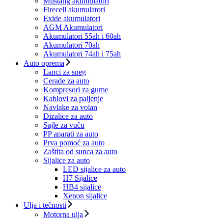
Mustang akumulatori
Firecell akumulatori
Exide akumulatori
AGM Akumulatori
Akumulatori 55ah i 60ah
Akumulatori 70ah
Akumulatori 74ah i 75ah
Auto oprema
Lanci za sneg
Cerade za auto
Kompresori za gume
Kablovi za paljenje
Navlake za volan
Dizalice za auto
Sajle za vuču
PP aparati za auto
Prva pomoć za auto
Zaštita od sunca za auto
Sijalice za auto
LED sijalice za auto
H7 Sijalice
HB4 sijalice
Xenon sijalice
Ulja i tečnosti
Motorna ulja