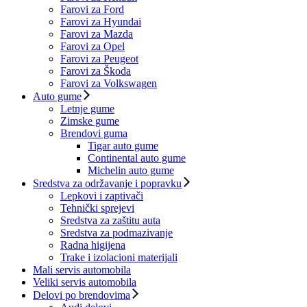
Farovi za Ford
Farovi za Hyundai
Farovi za Mazda
Farovi za Opel
Farovi za Peugeot
Farovi za Škoda
Farovi za Volkswagen
Auto gume
Letnje gume
Zimske gume
Brendovi guma
Tigar auto gume
Continental auto gume
Michelin auto gume
Sredstva za održavanje i popravku
Lepkovi i zaptivači
Tehnički sprejevi
Sredstva za zaštitu auta
Sredstva za podmazivanje
Radna higijena
Trake i izolacioni materijali
Mali servis automobila
Veliki servis automobila
Delovi po brendovima