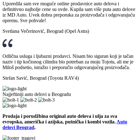
Uporedila sam sve moguće online prodavnice auto delova i
definitivno najbolje cene su ovde. Kupila sam više puta auto delove
iz MD Auto. Uvek dobra preporuka za proizvođača i odgovarajuću
opremu. Sve pohvale!
Svetlana Večerinović, Beograd (Opel Astra)
Odlična usluga i ljubazni prodavci. Nisam bio siguran koji je tačan
naziv i tip kočionog cilindra bio potreban za moju Tojotu, ali me je
Miloš podsetio, istražio i preporučio odgovarajućeg proizvođača.
Stefan Savić, Beograd (Toyota RAV4)
Najjeftiniji auto delovi u Beogradu
Prodaja i porudžbina original auto delova i ulja za sva
evropska, američka i azijska, putnička i kombi vozila.
Auto
delovi Beograd
.