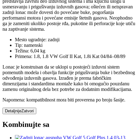
predstavlja završni deo izduvnog sistema i ima ključnu ulogu u
usmeravanju i prigušivanju izduvnih gasova; oštećen ili neispravan
zadnji lonac može dovesti do povećane buke, pogoršanja
performansi motora i povećane emisije štetnih gasova. Neophodno
ga je zameniti ukoliko postoje rđa, pukotine ili perforacije koje utiču
na zaptivanje sistema.
Mesto ugradnje: zadnji
Tip: namenski
Težina: 6,04 kg
Primena: 1.8, 1.8 VW Golf II Kat, 1.8i Kat 04/84–08/89
Lonac je konstruisan da se uklopi u postojeći izduvni sistem
pomenutih modela i obavlja funkcije prigušivanja buke i bezbednog
odvođenja izduvnih gasova. Izrađen je prema fabričkim
dimenzijama i standardima montaže kako bi omogućio pouzdanu
zamenu originalnog dela bez potrebe za dodatnim modifikacijama.
Napomena: kompatibilnost mora biti proverena po broju šasije.
Detaljnije
Zatvori
Kombinujte sa