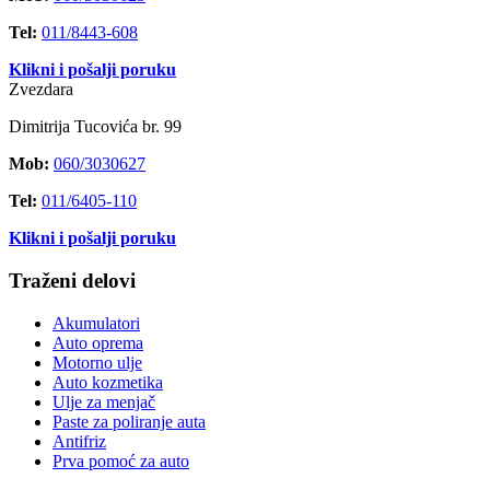
Tel:
011/8443-608
Klikni i pošalji poruku
Zvezdara
Dimitrija Tucovića br. 99
Mob:
060/3030627
Tel:
011/6405-110
Klikni i pošalji poruku
Traženi delovi
Akumulatori
Auto oprema
Motorno ulje
Auto kozmetika
Ulje za menjač
Paste za poliranje auta
Antifriz
Prva pomoć za auto