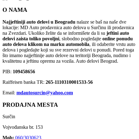
O NAMA
Najjeftiniji auto delovi u Beogradu
nalaze se baš na naše dve
lokacije: MD Auto prodavnica auto delova u Surčinu ili prodavnica
na Zvezdari. Ukoliko želite da se informišete da li su
jeftini auto
delovi zaista toliko povoljni
, slobodno pogledajte
online ponudu
auto delova klikom na marku automobila
, ili odaberite vrstu auto
delova i pogledajte koji su sve rezervni delovi u ponudi. Pored toga
što imamo najjeftinije auto delove na teritoriji Beograda, nudimo i
kvalitetnu a jeftinu opremu za vozila. Auto delovi Beograd.
PIB:
109458656
Raiffeisen banka TR:
265-1110310001533-56
Email:
mdautosurcin@yahoo.com
PRODAJNA MESTA
Surčin
Vojvođanska br. 153
Mob:
060/3030623