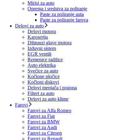
Mirisi za auto
Oprema i sredstva za poliranje
Paste za poliranje auta
Paste za poliranje farova
Delovi za auto
Delovi motora
Karoserija
Dihtunzi glave motora
Izduvni sistem
EGR ventili
Remenice radilice
Auto elektrika
Svećice za auto
Kočione pločice
Kočioni diskovi
Delovi menjača i pogona
Filteri za auto
Delovi za auto klime
Farovi
Farovi za Alfa Romeo
Farovi za Fiat
Farovi za BMW
Farovi za Audi
Farovi za Citroen
Farovi za Renault