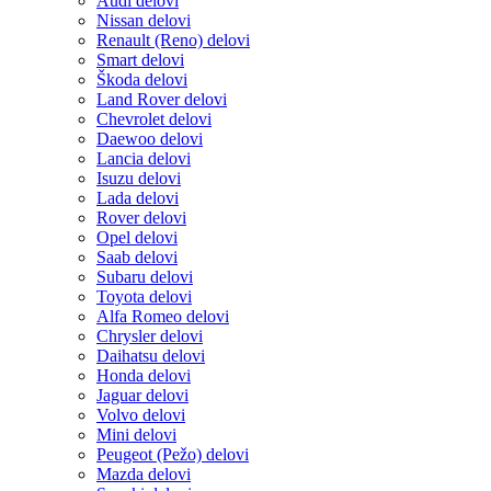
Audi delovi
Nissan delovi
Renault (Reno) delovi
Smart delovi
Škoda delovi
Land Rover delovi
Chevrolet delovi
Daewoo delovi
Lancia delovi
Isuzu delovi
Lada delovi
Rover delovi
Opel delovi
Saab delovi
Subaru delovi
Toyota delovi
Alfa Romeo delovi
Chrysler delovi
Daihatsu delovi
Honda delovi
Jaguar delovi
Volvo delovi
Mini delovi
Peugeot (Pežo) delovi
Mazda delovi