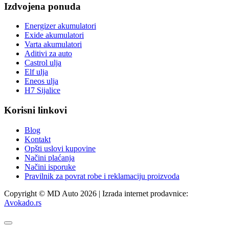
Izdvojena ponuda
Energizer akumulatori
Exide akumulatori
Varta akumulatori
Aditivi za auto
Castrol ulja
Elf ulja
Eneos ulja
H7 Sijalice
Korisni linkovi
Blog
Kontakt
Opšti uslovi kupovine
Načini plaćanja
Načini isporuke
Pravilnik za povrat robe i reklamaciju proizvoda
Copyright © MD Auto 2026 | Izrada internet prodavnice:
Avokado.rs