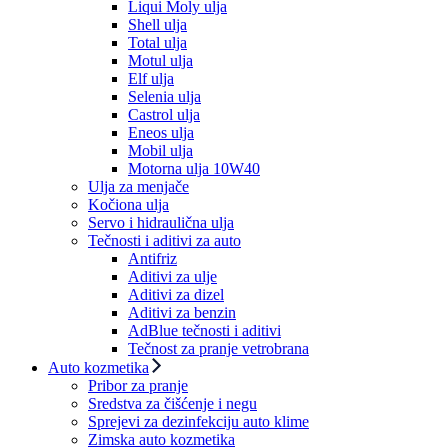
Liqui Moly ulja
Shell ulja
Total ulja
Motul ulja
Elf ulja
Selenia ulja
Castrol ulja
Eneos ulja
Mobil ulja
Motorna ulja 10W40
Ulja za menjače
Kočiona ulja
Servo i hidraulična ulja
Tečnosti i aditivi za auto
Antifriz
Aditivi za ulje
Aditivi za dizel
Aditivi za benzin
AdBlue tečnosti i aditivi
Tečnost za pranje vetrobrana
Auto kozmetika
Pribor za pranje
Sredstva za čišćenje i negu
Sprejevi za dezinfekciju auto klime
Zimska auto kozmetika