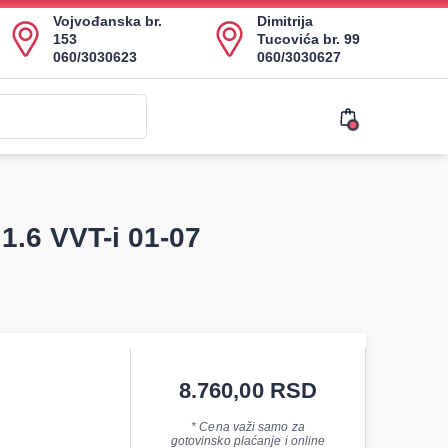
Vojvođanska br.
Dimitrija
153
Tucovića br. 99
060/3030623
060/3030627
1.6 VVT-i 01-07
8.760,00
RSD
* Cena važi samo za
gotovinsko plaćanje i online