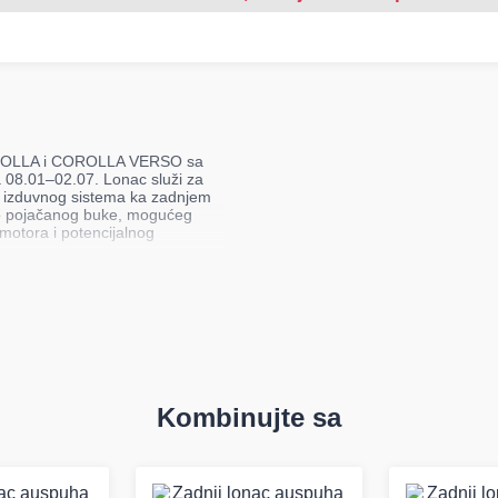
OROLLA i COROLLA VERSO sa
a 08.01–02.07. Lonac služi za
e izduvnog sistema ka zadnjem
 do pojačanog buke, mogućeg
motora i potencijalnog
O 1.4/1.6 (08.01–02.07)
vanje buke i pravilno vođenje
tora. Dizajn i dimenzije
 bi se očuvala funkcionalnost
Kombinujte sa
renja na spojevima. Proizvod je
menskim delovima za pomenute
rema broju šasije.