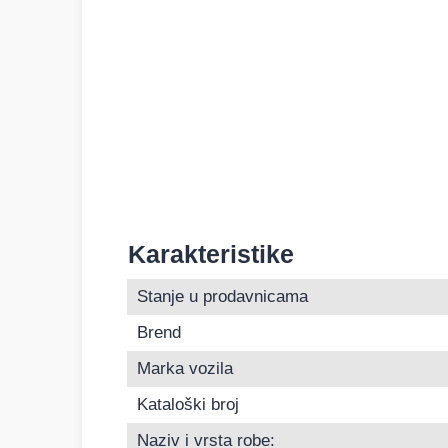
Karakteristike
Informacije o Zadnji lonac auspuha Toyota Co
Stanje u prodavnicama
Brend
Marka vozila
Kataloški broj
Naziv i vrsta robe: