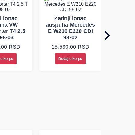
Zadn
auspuha
i lonac
Zadnji lonac
Golf Pl
uha VW
auspuha Mercedes
ter T4 2.5
E W210 E220 CDI
 98-03
98-02
13.17
,00
RSD
15.530,00
RSD
 u korpu
Dodaj u korpu
Doda