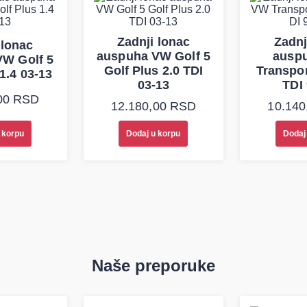
Zadnji lonac
Zadnj
 lonac
auspuha VW Golf 5
ausp
VW Golf 5
Golf Plus 2.0 TDI
Transpor
1.4 03-13
03-13
TDI
00
RSD
12.180,00
RSD
10.140
 korpu
Dodaj u korpu
Dodaj
Naše preporuke