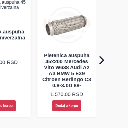
ca auspuha
niverzalna
Pletenica auspuha
45x200 Mercedes
Pleten
,00
RSD
Vito W638 Audi A2
60x100 
A3 BMW 5 E39
Citroen Berlingo C3
1.30
0.8-3.0D 88-
1.570,00
RSD
 u korpu
Dodaj u korpu
Doda