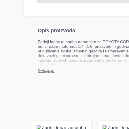
Opis proizvoda
Zadnji lonac auspuha namenjen za TOYOTA C
benzinskim motorima 1.4 i 1.6, proizvodnih godin
prigušivanje zvuka izduvnih gasova i usmeravanj
delu vozila; neispravan ili dotrajao lonac dovodi
curenja izduvnih gasova, pogoršanja performansi 
oštećenja susednih delova izduvnog sistema.
Detaljnije
Mesto ugradnje: zadnji
Tip: namjenski
Težina: 7,81 kg
Primena: TOYOTA COROLLA, COROLLA VERS
Lonac je konstruisan da obezbedi efikasno priguši
izduvnih gasova pri fabričkim parametrima rada mo
odgovaraju originalnim specifikacijama vozila kako
izduvnog sistema i sprečila pojava vibracija ili cu
izrađen u skladu sa standardima namenjenim za
modele.
Napomena: kompatibilnost je obavezno proveriti p