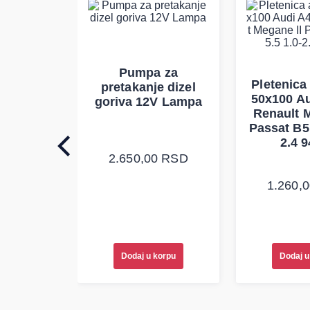
Pumpa za
auspuha
Pletenica
pretakanje dizel
verzalna
50x100 Au
goriva 12V Lampa
Renault M
Passat B5 
2.4 9
0
RSD
2.650,00
RSD
1.260,
korpu
Dodaj u korpu
Dodaj u