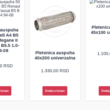
Pleteni
 auspuha
45x100 u
di A4 B5
egane II
B5.5 1.0-
4-08
Pletenica auspuha
1.100
40x200 univerzalna
00
RSD
1.330,00
RSD
 korpu
Dodaj
Dodaj u korpu