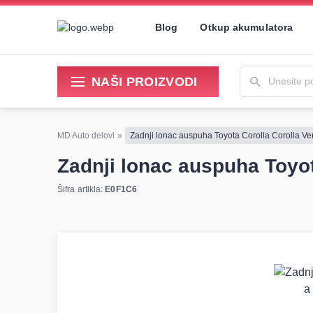
Blog
Otkup akumulatora
Unesite pojam 
NAŠI PROIZVODI
Sredstva za održavanje i popravku
MD Auto delovi
»
Zadnji lonac auspuha Toyota Corolla Corolla Ver
Zadnji lonac auspuha Toyota
Šifra artikla:
E0F1C6