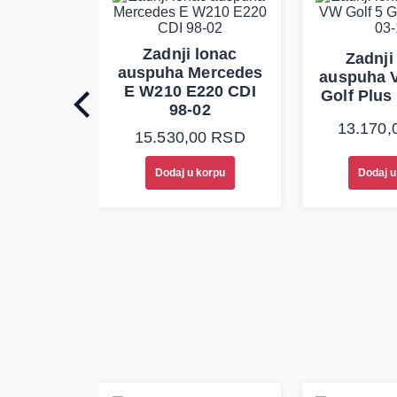
lonac
Zadnji lonac
Zadnji
a VW
auspuha Mercedes
auspuha 
r T4 2.5
E W210 E220 CDI
Golf Plus 
-03
98-02
13.170,
0
RSD
15.530,00
RSD
korpu
Dodaj u korpu
Dodaj u