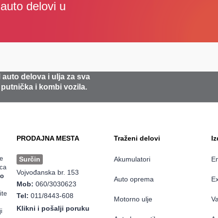
i auto delovi u
 auto delova i ulja za sva
 putnička i kombi vozila.
PRODAJNA MESTA
Traženi delovi
I
e
Surčin
Akumulatori
En
ica
Vojvođanska br. 153
to
Auto oprema
Ex
Mob:
060/3030623
ite
Tel:
011/8443-608
Motorno ulje
Va
Klikni i pošalji poruku
i