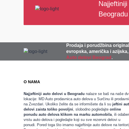
Najjeftinij
Beogradu
Prodaja i porudžbina original
evropska, američka i azijska,
Auto delovi Beograd
.
O NAMA
Najjeftiniji auto delovi u Beogradu
nalaze se baš na naše dv
lokacije: MD Auto prodavnica auto delova u Surčinu ili prodavn
na Zvezdari. Ukoliko želite da se informišete da li su
jeftini au
delovi zaista toliko povoljni
, slobodno pogledajte
online
ponudu auto delova klikom na marku automobila
, ili odaber
vrstu auto delova i pogledajte koji su sve rezervni delovi u
ponudi. Pored toga što imamo najjeftinije auto delove na teritorij