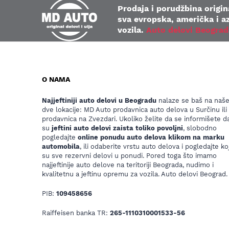
Prodaja i porudžbina origina
sva evropska, američka i az
vozila.
Auto delovi Beograd
O NAMA
Najjeftiniji auto delovi u Beogradu
nalaze se baš na naš
dve lokacije: MD Auto prodavnica auto delova u Surčinu ili
prodavnica na Zvezdari. Ukoliko želite da se informišete da
su
jeftini auto delovi zaista toliko povoljni
, slobodno
pogledajte
online ponudu auto delova klikom na marku
automobila
, ili odaberite vrstu auto delova i pogledajte koj
su sve rezervni delovi u ponudi. Pored toga što imamo
najjeftinije auto delove na teritoriji Beograda, nudimo i
kvalitetnu a jeftinu opremu za vozila. Auto delovi Beograd.
PIB:
109458656
Raiffeisen banka TR:
265-1110310001533-56