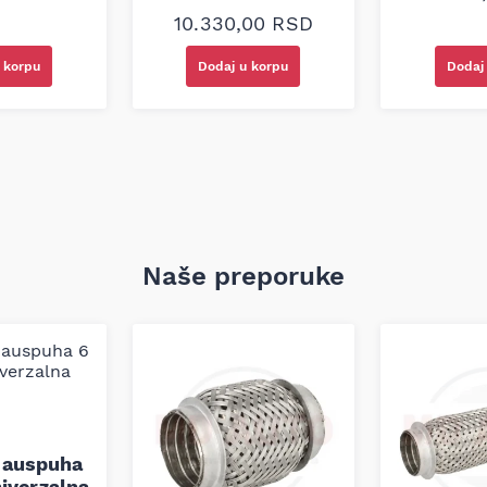
10.330,00
RSD
 korpu
Dodaj u korpu
Dodaj
Naše preporuke
 auspuha
iverzalna