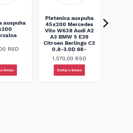
Pletenica auspuha
ca auspuha
45x200 Mercedes
Pleten
x200
Vito W638 Audi A2
45x100 
erzalna
A3 BMW 5 E39
Citroen Berlingo C3
1.10
,00
RSD
0.8-3.0D 88-
1.570,00
RSD
 u korpu
Dodaj u korpu
Doda