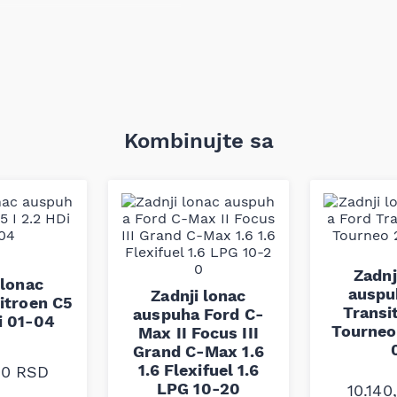
99
rički deo uz očuvanje
eđujući pravilno prigušenje
Kombinujte sa
roizvod je izrađen prema
ena: kompatibilnost mora
Zadnj
 lonac
auspu
Zadnji lonac
itroen C5
Transi
auspuha Ford C-
i 01-04
Tourneo
Max II Focus III
Grand C-Max 1.6
1.6 Flexifuel 1.6
00
RSD
LPG 10-20
10.14