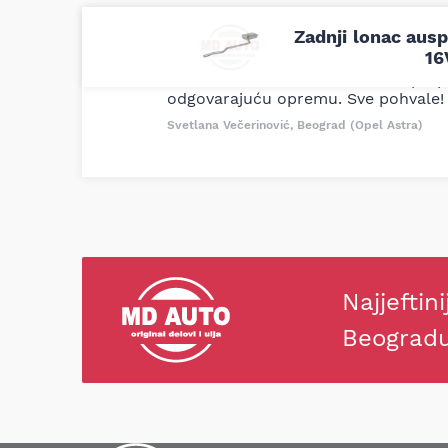
Zadnji lonac ausp
Uporedila sam sve moguće online pr
16
definitivno najbolje cene su ovde. K
delove iz MD Auto. Uvek dobra prep
odgovarajuću opremu. Sve pohvale!
Svetlana Večerinović, Beograd (Opel Astra)
Najjeftini
Beograd