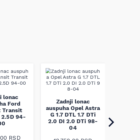
Zadn
i lonac
auspuha
Zadnji lonac
ha Ford
I 2.2
auspuha Opel Astra
t Transit
G 1.7 DTL 1.7 DTi
 2.5D 94-
2.0 DI 2.0 DTi 98-
00
9.40
04
0,00
RSD