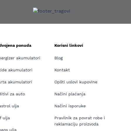
zdvojena ponuda
Korisni linkovi
nergizer akumulatori
Blog
xide akumulatori
Kontakt
arta akumulatori
Opšti uslovi kupovine
itivi za auto
Načini plaćanja
strol ulja
Načini isporuke
f ulja
Pravilnik za povrat robe i
reklamaciju proizvoda
neos ulja