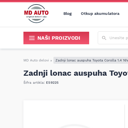
Blog
Otkup akumulatora
Unesite poja
NAŠI PROIZVODI
Sredstva za održavanje i popravku
MD Auto delovi
»
Zadnji lonac auspuha Toyota Corolla 1.4 16
Zadnji lonac auspuha Toyot
Šifra artikla:
E59225