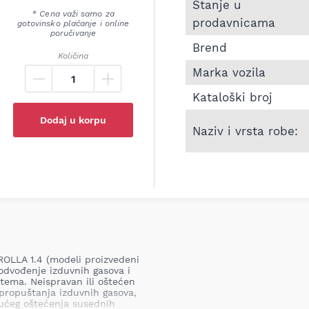
Informacije o Zadnji l
Stanje u
* Cena važi samo za
prodavnicama
gotovinsko plaćanje i online
poručivanje
Brend
Količina
Marka vozila
Kataloški broj
Dodaj u korpu
Naziv i vrsta robe:
OLLA 1.4 (modeli proizvedeni
 odvođenje izduvnih gasova i
tema. Neispravan ili oštećen
propuštanja izduvnih gasova,
gućeg oštećenja susednih