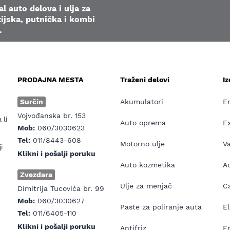
l auto delova i ulja za
ijska, putnička i kombi
.
PRODAJNA MESTA
Traženi delovi
I
e
Surčin
Akumulatori
E
Vojvođanska br. 153
 li
Auto oprema
E
Mob:
060/3030623
Tel:
011/8443-608
Motorno ulje
V
i
Klikni i pošalji poruku
Auto kozmetika
Ad
Zvezdara
Ulje za menjač
Ca
Dimitrija Tucovića br. 99
Mob:
060/3030627
Paste za poliranje auta
El
Tel:
011/6405-110
Klikni i pošalji poruku
Antifriz
E