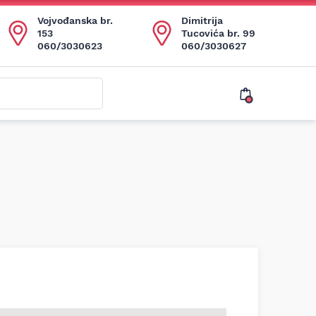
Vojvođanska br.
Dimitrija
153
Tucovića br. 99
060/3030623
060/3030627