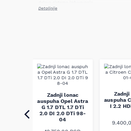
delova sistema izduvavanja.
Detaljnije
Mesto ugradnje: zadnji
Tip: namjenski
Težina: 8,50 kg
Primena: TOYOTA COROLLA 1.4 05.97–09.
Zemlja uvoza: Poland
Ovaj zadnji lonac je dizajniran da zameni fab
originalnih dimenzija i funkcionalnosti, obezb
zvuka i sigurno odvođenje izduvnih gasova. P
fabričkim standardima i dimenzijama. Napom
biti proverena po broju šasije.
lonac
Zadnji
Zadnji lonac
 Ford
auspuha C
auspuha Opel Astra
ransit
I 2.2 HD
G 1.7 DTL 1.7 DTi
.5D 94-
2.0 DI 2.0 DTi 98-
04
9.400,
0
RSD