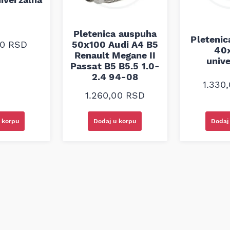
Pletenica auspuha
Pleteni
00
RSD
50x100 Audi A4 B5
40
Renault Megane II
univ
Passat B5 B5.5 1.0-
2.4 94-08
1.330
1.260,00
RSD
 korpu
Dodaj u korpu
Dodaj