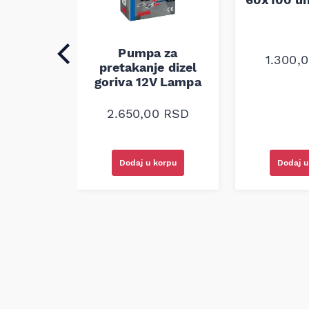
Pumpa za
0
RSD
1.300,
pretakanje dizel
goriva 12V Lampa
2.650,00
RSD
korpu
Dodaj u
Dodaj u korpu