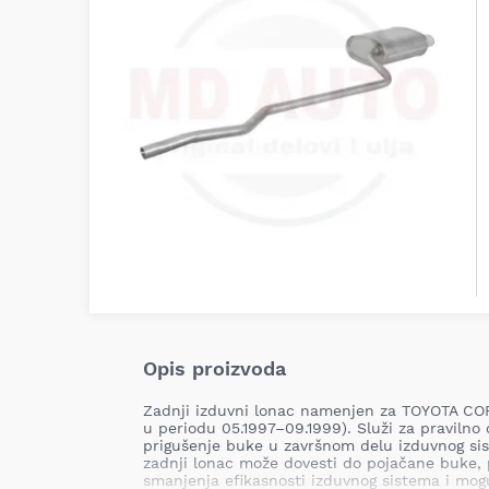
Opis proizvoda
Zadnji izduvni lonac namenjen za TOYOTA COR
u periodu 05.1997–09.1999). Služi za pravilno
prigušenje buke u završnom delu izduvnog sis
zadnji lonac može dovesti do pojačane buke, 
smanjenja efikasnosti izduvnog sistema i mo