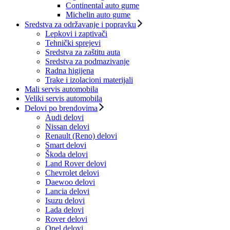
Continental auto gume
Michelin auto gume
Sredstva za održavanje i popravku
Lepkovi i zaptivači
Tehnički sprejevi
Sredstva za zaštitu auta
Sredstva za podmazivanje
Radna higijena
Trake i izolacioni materijali
Mali servis automobila
Veliki servis automobila
Delovi po brendovima
Audi delovi
Nissan delovi
Renault (Reno) delovi
Smart delovi
Škoda delovi
Land Rover delovi
Chevrolet delovi
Daewoo delovi
Lancia delovi
Isuzu delovi
Lada delovi
Rover delovi
Opel delovi