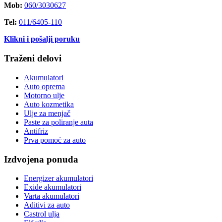
Mob:
060/3030627
Tel:
011/6405-110
Klikni i pošalji poruku
Traženi delovi
Akumulatori
Auto oprema
Motorno ulje
Auto kozmetika
Ulje za menjač
Paste za poliranje auta
Antifriz
Prva pomoć za auto
Izdvojena ponuda
Energizer akumulatori
Exide akumulatori
Varta akumulatori
Aditivi za auto
Castrol ulja