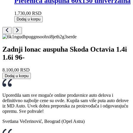
Pletenica auspuha 60x150 univerzalna
1.730,00
RSD
Dodaj u korpu
Zadnji lonac auspuha Skoda Octavia 1.4i
1.6i 96-
8.100,00
RSD
Dodaj u korpu
Uporedila sam sve moguće online prodavnice auto delova i
definitivno najbolje cene su ovde. Kupila sam više puta auto delove
iz MD Auto. Uvek dobra preporuka za proizvođača i odgovarajuću
opremu. Sve pohvale!
Svetlana Večerinović, Beograd (Opel Astra)