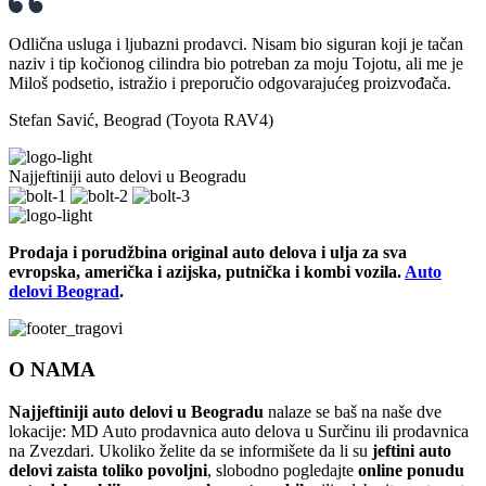
Odlična usluga i ljubazni prodavci. Nisam bio siguran koji je tačan
naziv i tip kočionog cilindra bio potreban za moju Tojotu, ali me je
Miloš podsetio, istražio i preporučio odgovarajućeg proizvođača.
Stefan Savić, Beograd (Toyota RAV4)
Najjeftiniji auto delovi u Beogradu
Prodaja i porudžbina original auto delova i ulja za sva
evropska, američka i azijska, putnička i kombi vozila.
Auto
delovi Beograd
.
O NAMA
Najjeftiniji auto delovi u Beogradu
nalaze se baš na naše dve
lokacije: MD Auto prodavnica auto delova u Surčinu ili prodavnica
na Zvezdari. Ukoliko želite da se informišete da li su
jeftini auto
delovi zaista toliko povoljni
, slobodno pogledajte
online ponudu