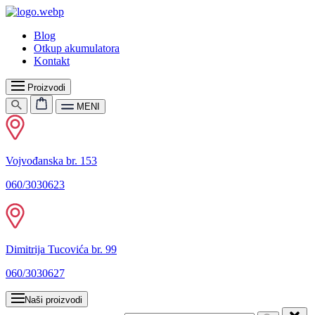
Blog
Otkup akumulatora
Kontakt
Proizvodi
MENI
Vojvođanska br. 153
060/3030623
Dimitrija Tucovića br. 99
060/3030627
Naši proizvodi