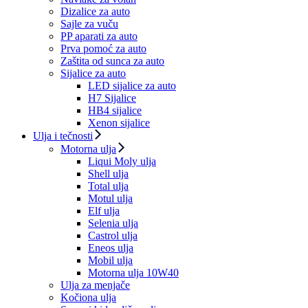
Dizalice za auto
Sajle za vuču
PP aparati za auto
Prva pomoć za auto
Zaštita od sunca za auto
Sijalice za auto
LED sijalice za auto
H7 Sijalice
HB4 sijalice
Xenon sijalice
Ulja i tečnosti
Motorna ulja
Liqui Moly ulja
Shell ulja
Total ulja
Motul ulja
Elf ulja
Selenia ulja
Castrol ulja
Eneos ulja
Mobil ulja
Motorna ulja 10W40
Ulja za menjače
Kočiona ulja