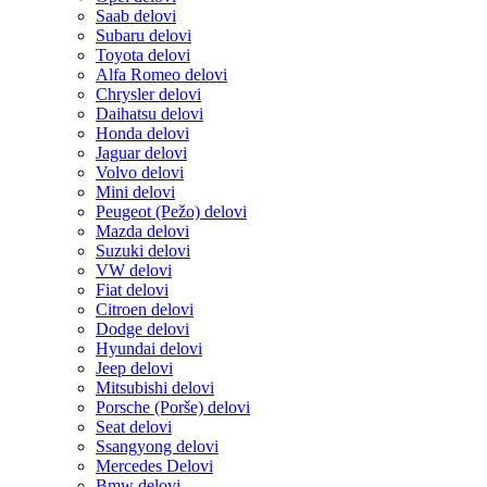
Saab delovi
Subaru delovi
Toyota delovi
Alfa Romeo delovi
Chrysler delovi
Daihatsu delovi
Honda delovi
Jaguar delovi
Volvo delovi
Mini delovi
Peugeot (Pežo) delovi
Mazda delovi
Suzuki delovi
VW delovi
Fiat delovi
Citroen delovi
Dodge delovi
Hyundai delovi
Jeep delovi
Mitsubishi delovi
Porsche (Porše) delovi
Seat delovi
Ssangyong delovi
Mercedes Delovi
Bmw delovi