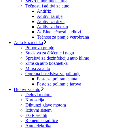
Servo i hidraulična ulja
Tečnosti i aditivi za auto
Antifriz
Aditivi za ulje
Aditivi za dizel
Aditivi za benzin
AdBlue tečnosti i aditivi
Tečnost za pranje vetrobrana
Auto kozmetika
Pribor za pranje
Sredstva za čišćenje i negu
Sprejevi za dezinfekciju auto klime
Zimska auto kozmetika
Mirisi za auto
Oprema i sredstva za poliranje
Paste za poliranje auta
Paste za poliranje farova
Delovi za auto
Delovi motora
Karoserija
Dihtunzi glave motora
Izduvni sistem
EGR ventili
Remenice radilice
Auto elektrika