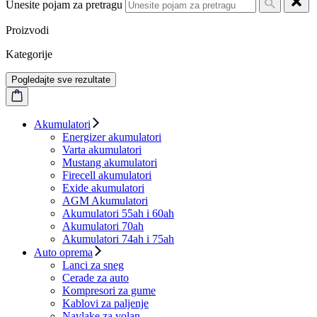
Unesite pojam za pretragu
Proizvodi
Kategorije
Pogledajte sve rezultate
Akumulatori
Energizer akumulatori
Varta akumulatori
Mustang akumulatori
Firecell akumulatori
Exide akumulatori
AGM Akumulatori
Akumulatori 55ah i 60ah
Akumulatori 70ah
Akumulatori 74ah i 75ah
Auto oprema
Lanci za sneg
Cerade za auto
Kompresori za gume
Kablovi za paljenje
Navlake za volan