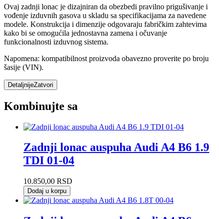
Ovaj zadnji lonac je dizajniran da obezbedi pravilno prigušivanje i
vođenje izduvnih gasova u skladu sa specifikacijama za navedene
modele. Konstrukcija i dimenzije odgovaraju fabričkim zahtevima
kako bi se omogućila jednostavna zamena i očuvanje
funkcionalnosti izduvnog sistema.
Napomena: kompatibilnost proizvoda obavezno proverite po broju
šasije (VIN).
Detaljnije
Zatvori
Kombinujte sa
Zadnji lonac auspuha Audi A4 B6 1.9
TDI 01-04
10.850,00
RSD
Dodaj u korpu