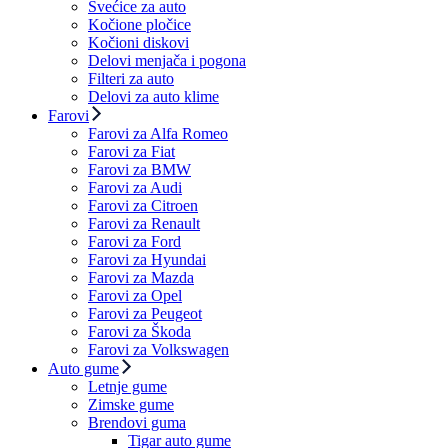
Svećice za auto
Kočione pločice
Kočioni diskovi
Delovi menjača i pogona
Filteri za auto
Delovi za auto klime
Farovi
Farovi za Alfa Romeo
Farovi za Fiat
Farovi za BMW
Farovi za Audi
Farovi za Citroen
Farovi za Renault
Farovi za Ford
Farovi za Hyundai
Farovi za Mazda
Farovi za Opel
Farovi za Peugeot
Farovi za Škoda
Farovi za Volkswagen
Auto gume
Letnje gume
Zimske gume
Brendovi guma
Tigar auto gume