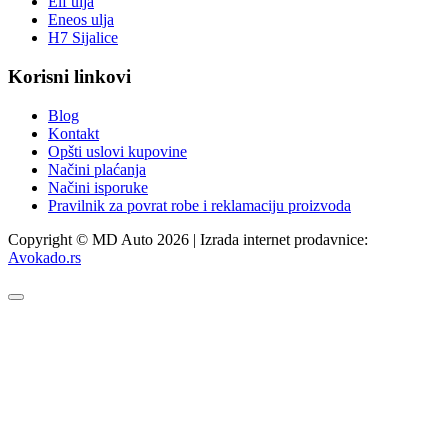
Elf ulja
Eneos ulja
H7 Sijalice
Korisni linkovi
Blog
Kontakt
Opšti uslovi kupovine
Načini plaćanja
Načini isporuke
Pravilnik za povrat robe i reklamaciju proizvoda
Copyright © MD Auto 2026 | Izrada internet prodavnice:
Avokado.rs