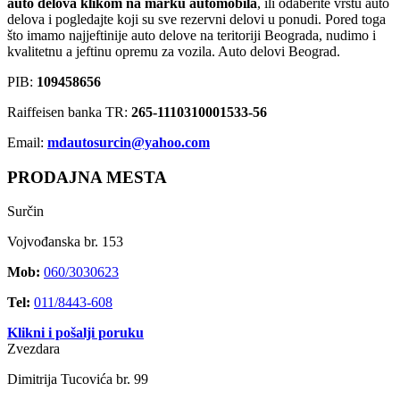
auto delova klikom na marku automobila
, ili odaberite vrstu auto
delova i pogledajte koji su sve rezervni delovi u ponudi. Pored toga
što imamo najjeftinije auto delove na teritoriji Beograda, nudimo i
kvalitetnu a jeftinu opremu za vozila. Auto delovi Beograd.
PIB:
109458656
Raiffeisen banka TR:
265-1110310001533-56
Email:
mdautosurcin@yahoo.com
PRODAJNA MESTA
Surčin
Vojvođanska br. 153
Mob:
060/3030623
Tel:
011/8443-608
Klikni i pošalji poruku
Zvezdara
Dimitrija Tucovića br. 99