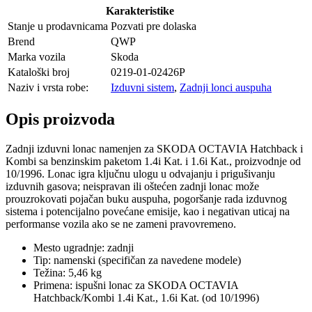
Karakteristike
Stanje u prodavnicama
Pozvati pre dolaska
Brend
QWP
Marka vozila
Skoda
Kataloški broj
0219-01-02426P
Naziv i vrsta robe:
Izduvni sistem
,
Zadnji lonci auspuha
Opis proizvoda
Zadnji izduvni lonac namenjen za SKODA OCTAVIA Hatchback i
Kombi sa benzinskim paketom 1.4i Kat. i 1.6i Kat., proizvodnje od
10/1996. Lonac igra ključnu ulogu u odvajanju i prigušivanju
izduvnih gasova; neispravan ili oštećen zadnji lonac može
prouzrokovati pojačan buku auspuha, pogoršanje rada izduvnog
sistema i potencijalno povećane emisije, kao i negativan uticaj na
performanse vozila ako se ne zameni pravovremeno.
Mesto ugradnje: zadnji
Tip: namenski (specifičan za navedene modele)
Težina: 5,46 kg
Primena: ispušni lonac za SKODA OCTAVIA
Hatchback/Kombi 1.4i Kat., 1.6i Kat. (od 10/1996)