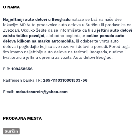
O NAMA
Najjeftiniji auto delovi u Beogradu
nalaze se baš na naše dve
lokacije: MD Auto prodavnica auto delova u Surčinu ili prodavnica na
Zvezdari. Ukoliko želite da se informišete da li su
jeftini auto delovi
zaista toliko povoljni
, slobodno pogledajte
online ponudu auto
delova klikom na marku automobila
, ili odaberite vrstu auto
delova i pogledajte koji su sve rezervni delovi u ponudi. Pored toga
što imamo najjeftinije auto delove na teritoriji Beograda, nudimo i
kvalitetnu a jeftinu opremu za vozila. Auto delovi Beograd.
PIB:
109458656
Raiffeisen banka TR:
265-1110310001533-56
Email:
mdautosurcin@yahoo.com
PRODAJNA MESTA
Surčin