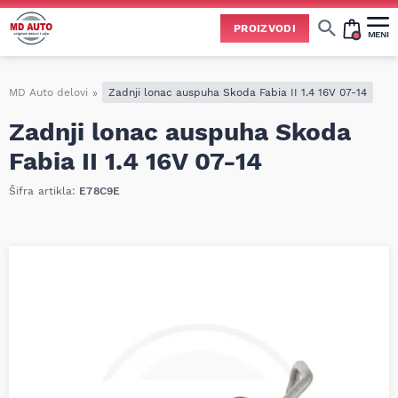
PROIZVODI
MENI
Cene svih vrsta ulja i aditiva trenutno su podložne čestim promenama
usled nestabilne situacije na tržištu i dešavanja na Bliskom istoku.
Zbog učestalih promena nabavnih cena, nije uvek moguće ažurirati cene na sajtu u realnom vremenu.
Molimo vas da pre poručivanja pozovete i proverite trenutno stanje i tačnu cenu.
MD Auto delovi
»
Zadnji lonac auspuha Skoda Fabia II 1.4 16V 07-14
Zadnji lonac auspuha Skoda
Fabia II 1.4 16V 07-14
Šifra artikla:
E78C9E