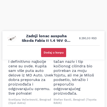
Zadnji lonac auspuha
8.290,00
RSD
Skoda Fabia II 1.4 16V 07-
14
Uporedila sam sve
Odlična usluga i
moguće online
ljubazni prodavci.
Dodaj u korpu
prodavnice auto delova
Nisam bio siguran koji je
i definitivno najbolje
tačan naziv i tip
cene su ovde. Kupila
kočionog cilindra bio
sam više puta auto
potreban za moju
delove iz MD Auto. Uvek
Tojotu, ali me je Miloš
dobra preporuka za
podsetio, istražio i
proizvođača i
preporučio
odgovarajuću opremu.
odgovarajućeg
Sve pohvale!
proizvođača.
Svetlana Večerinović, Beograd
Stefan Savić, Beograd (Toyota
(Opel Astra)
RAV4)