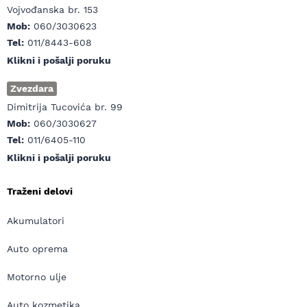
Vojvođanska br. 153
Mob:
060/3030623
Tel:
011/8443-608
Klikni i pošalji poruku
Zvezdara
Dimitrija Tucovića br. 99
Mob:
060/3030627
Tel:
011/6405-110
Klikni i pošalji poruku
Traženi delovi
Akumulatori
Auto oprema
Motorno ulje
Auto kozmetika