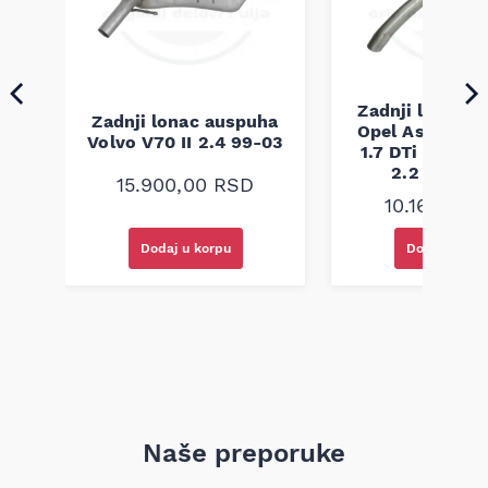
ha
6i
3
Zadnji lonac 
Zadnji lonac auspuha
Opel Astra G 
Volvo V70 II 2.4 99-03
1.7 DTi 2.0 DI 
2.2 DTi 98
15.900,00
RSD
10.160,00
Dodaj u korpu
Dodaj u kor
Naše preporuke