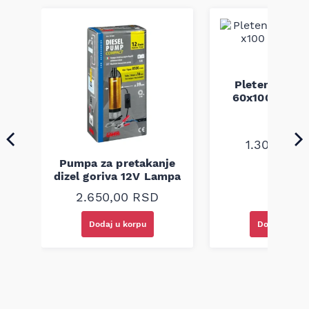
Pletenica au
a
60x100 unive
1.300,00
R
Pumpa za pretakanje
dizel goriva 12V Lampa
2.650,00
RSD
Dodaj u korpu
Dodaj u kor