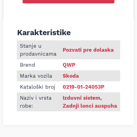
Karakteristike
Informacije o Zadnji lonac auspuha Skoda Fabia II 
Stanje u
Pozvati pre dolaska
prodavnicama
Brend
QWP
Marka vozila
Skoda
Kataloški broj
0219-01-24053P
Naziv i vrsta
Izduvni sistem
,
robe:
Zadnji lonci auspuha