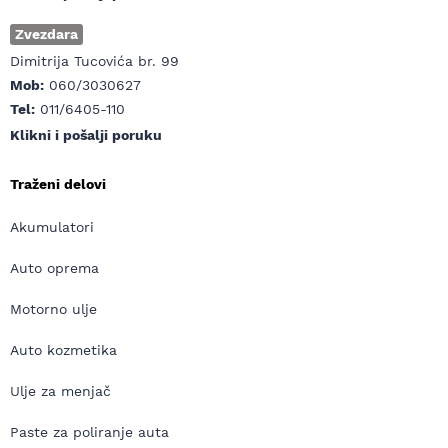
Zvezdara
Dimitrija Tucovića br. 99
Mob:
060/3030627
Tel:
011/6405-110
Klikni i pošalji poruku
Traženi delovi
Akumulatori
Auto oprema
Motorno ulje
Auto kozmetika
Ulje za menjač
Paste za poliranje auta