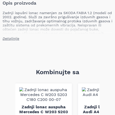
Opis proizvoda
Zadnji ispušni lonac namenjen za SKODA FABIA 1.2 (modeli od
2002. godine). Služi za završno prigušivanje izduvnih gasova i
tihu vožnju, zadržavanje optimalnog protoka izduvnih gasova i
zaštitu sistema od prekomernih vibracija. Neispravan ili
oštećen zadnji lonac može dovesti do pojačanog buke,
smanjenja efikasnosti izduvnog sistema, curenja izduvnih
gasova i potencijalnog oštećenja susednih delova ispušnog
Detaljnije
sistema.
Mesto ugradnje: zadnji
Tip: namenski
Težina: 7,08 kg
Informacija o primeni: Zadnji ispušni lonac SKODA FABIA
1,2 02-
Zemlja uvoza: Poland
Kombinujte sa
Ovaj zadnji lonac obavlja ključnu funkciju prigušivanja buke i
usmeravanja izduvnih gasova na kraju sistema, čime
doprinosi komforu i bezbednom radu vozila. Proizveden je
prema fabričkim dimenzijama i standardima montaže kako bi
zamenio originalnu komponentu bez potrebe za dodatnim
prilagođavanjima.
ha
Napomena: kompatibilnost obavezno proveriti po broju šasije.
Zadnji lonac auspuha
Zadnji lonac 
04
Mercedes C W203 S203
Audi A4 B6 1.9 