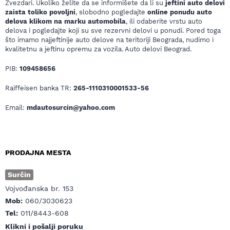
Zvezdari. Ukoliko želite da se informišete da li su
jeftini auto delovi
zaista toliko povoljni
, slobodno pogledajte
online ponudu auto
delova klikom na marku automobila
, ili odaberite vrstu auto
delova i pogledajte koji su sve rezervni delovi u ponudi. Pored toga
što imamo najjeftinije auto delove na teritoriji Beograda, nudimo i
kvalitetnu a jeftinu opremu za vozila. Auto delovi Beograd.
PIB:
109458656
Raiffeisen banka TR:
265-1110310001533-56
Email:
mdautosurcin@yahoo.com
PRODAJNA MESTA
Surčin
Vojvođanska br. 153
Mob:
060/3030623
Tel:
011/8443-608
Klikni i pošalji poruku