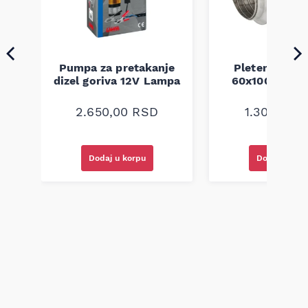
Pumpa za pretakanje
Pletenica au
a
dizel goriva 12V Lampa
60x100 unive
2.650,00
RSD
1.300,00
R
Dodaj u korpu
Dodaj u kor