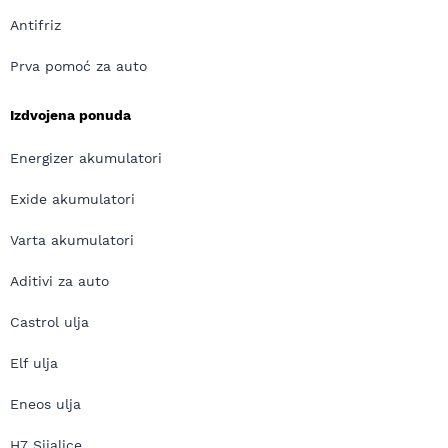
Antifriz
Prva pomoć za auto
Izdvojena ponuda
Energizer akumulatori
Exide akumulatori
Varta akumulatori
Aditivi za auto
Castrol ulja
Elf ulja
Eneos ulja
H7 Sijalice