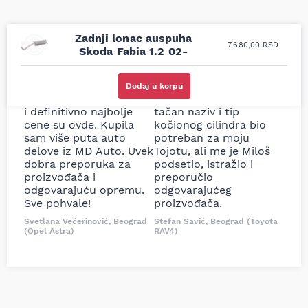
Zadnji lonac auspuha
7.680,00
RSD
Skoda Fabia 1.2 02-
Uporedila sam sve
Odlična usluga i
moguće online
ljubazni prodavci.
Dodaj u korpu
prodavnice auto delova
Nisam bio siguran koji je
i definitivno najbolje
tačan naziv i tip
cene su ovde. Kupila
kočionog cilindra bio
sam više puta auto
potreban za moju
delove iz MD Auto. Uvek
Tojotu, ali me je Miloš
dobra preporuka za
podsetio, istražio i
proizvođača i
preporučio
odgovarajuću opremu.
odgovarajućeg
Sve pohvale!
proizvođača.
Svetlana Večerinović, Beograd
Stefan Savić, Beograd (Toyota
(Opel Astra)
RAV4)