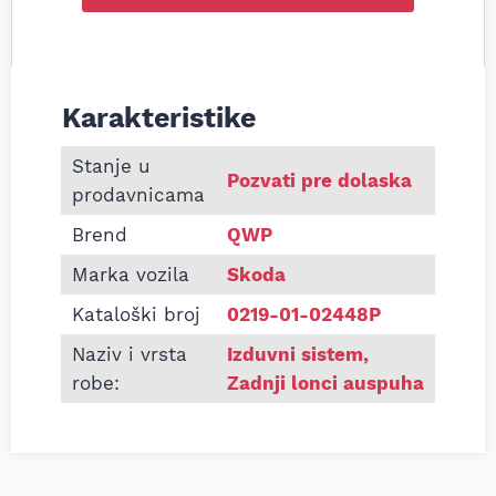
Karakteristike
Informacije o Zadnji lonac auspuha Skoda Fabia 1.
Stanje u
Pozvati pre dolaska
prodavnicama
Brend
QWP
Marka vozila
Skoda
Kataloški broj
0219-01-02448P
Naziv i vrsta
Izduvni sistem
,
robe:
Zadnji lonci auspuha