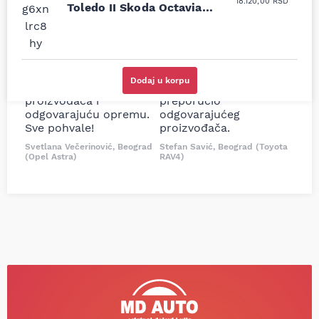
18.120,00
RSD
moguće online
ljubazni prodavci.
Toledo II Skoda Octavia I
prodavnice auto delova
Nisam bio siguran koji je
VW Bora Golf 4 1.6 1.8T
i definitivno najbolje
tačan naziv i tip
2.0 96-13
cene su ovde. Kupila
kočionog cilindra bio
sam više puta auto
potreban za moju
delove iz MD Auto. Uvek
Tojotu, ali me je Miloš
Dodaj u korpu
dobra preporuka za
podsetio, istražio i
proizvođača i
preporučio
odgovarajuću opremu.
odgovarajućeg
Sve pohvale!
proizvođača.
Svetlana Večerinović, Beograd
Stefan Savić, Beograd (Toyota
(Opel Astra)
RAV4)