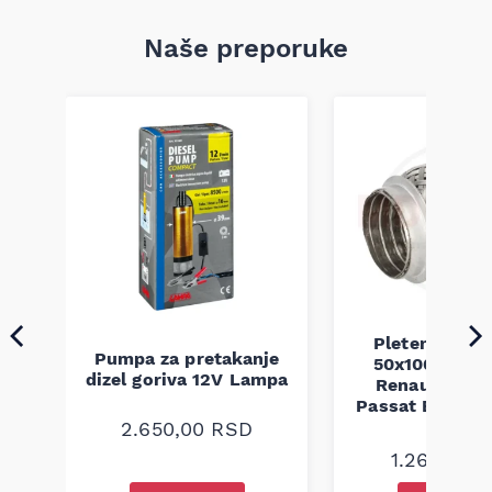
Naše preporuke
Pletenica au
Pumpa za pretakanje
50x100 Audi 
a
dizel goriva 12V Lampa
Renault Mega
Passat B5 B5.5 
94-08
2.650,00
RSD
1.260,00
R