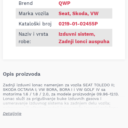
Brend
QWP
Marka vozila
Seat, Skoda, VW
Kataloški broj
0219-01-02455P
Naziv i vrsta
Izduvni sistem
,
robe:
Zadnji lonci auspuha
Opis proizvoda
Zadnji izduvni lonac namenjen za vozila SEAT TOLEDO II;
SKODA OCTAVIA I; VW BORA, BORA I i VW GOLF IV sa
motorima 1.6 / 1.8 / 2.0, za modele proizvodnje 09.96-12.13.
Lonac služi za prigušivanje buke izduvnih gasova i
usmeravanje izduvnog sistema ka zadnjem delu vozila;
neispravan ili oštećen zadnji lonac može izazvati pojačanu
buku, curenje izduvnih gasova, pogoršanje performansi
Detaljnije
motora i neprolazak tehničkog pregleda.
Mesto ugradnje: zadnji