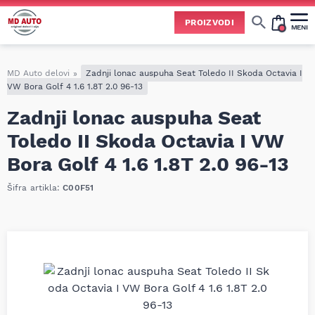
PROIZVODI
MENI
Cene svih vrsta ulja i aditiva trenutno su podložne čestim promenama
usled nestabilne situacije na tržištu i dešavanja na Bliskom istoku.
Zbog učestalih promena nabavnih cena, nije uvek moguće ažurirati cene na sajtu u realnom vremenu.
Molimo vas da pre poručivanja pozovete i proverite trenutno stanje i tačnu cenu.
MD Auto delovi
»
Zadnji lonac auspuha Seat Toledo II Skoda Octavia I
VW Bora Golf 4 1.6 1.8T 2.0 96-13
Zadnji lonac auspuha Seat
Toledo II Skoda Octavia I VW
Bora Golf 4 1.6 1.8T 2.0 96-13
Šifra artikla:
C00F51