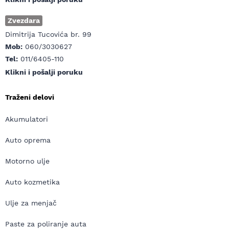
Zvezdara
Dimitrija Tucovića br. 99
Mob:
060/3030627
Tel:
011/6405-110
Klikni i pošalji poruku
Traženi delovi
Akumulatori
Auto oprema
Motorno ulje
Auto kozmetika
Ulje za menjač
Paste za poliranje auta