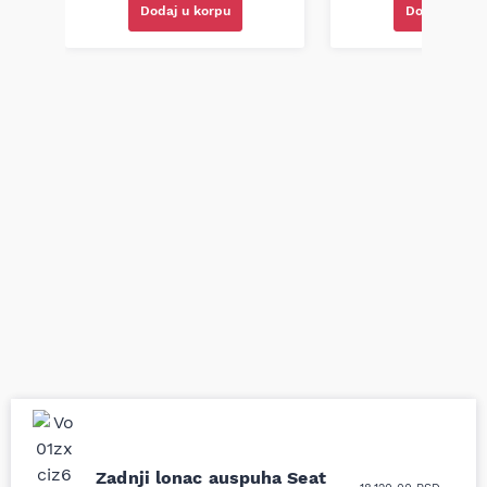
Dodaj u korpu
Dodaj u kor
Uporedila sam sve
Odlična usluga i
Zadnji lonac auspuha Seat