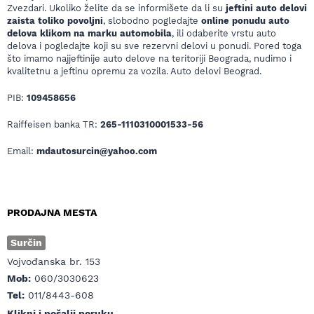
Zvezdari. Ukoliko želite da se informišete da li su
jeftini auto delovi
zaista toliko povoljni
, slobodno pogledajte
online ponudu auto
delova klikom na marku automobila
, ili odaberite vrstu auto
delova i pogledajte koji su sve rezervni delovi u ponudi. Pored toga
što imamo najjeftinije auto delove na teritoriji Beograda, nudimo i
kvalitetnu a jeftinu opremu za vozila. Auto delovi Beograd.
PIB:
109458656
Raiffeisen banka TR:
265-1110310001533-56
Email:
mdautosurcin@yahoo.com
PRODAJNA MESTA
Surčin
Vojvođanska br. 153
Mob:
060/3030623
Tel:
011/8443-608
Klikni i pošalji poruku