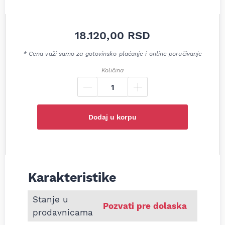
18.120,00
RSD
* Cena važi samo za gotovinsko plaćanje i online poručivanje
Količina
Dodaj u korpu
Karakteristike
Informacije o Zadnji lonac auspuha Seat Toledo II 
Stanje u
Pozvati pre dolaska
prodavnicama