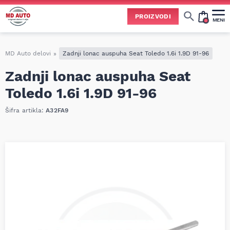
PROIZVODI
MENI
Cene svih vrsta ulja i aditiva trenutno su podložne čestim promenama
usled nestabilne situacije na tržištu i dešavanja na Bliskom istoku.
Zbog učestalih promena nabavnih cena, nije uvek moguće ažurirati cene na sajtu u realnom vremenu.
Molimo vas da pre poručivanja pozovete i proverite trenutno stanje i tačnu cenu.
MD Auto delovi
»
Zadnji lonac auspuha Seat Toledo 1.6i 1.9D 91-96
Zadnji lonac auspuha Seat
Toledo 1.6i 1.9D 91-96
Šifra artikla:
A32FA9