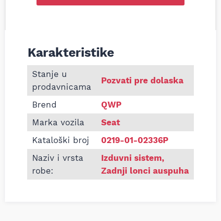
Karakteristike
Informacije o Zadnji lonac auspuha Seat Toledo 1.6
Stanje u
Pozvati pre dolaska
prodavnicama
Brend
QWP
Marka vozila
Seat
Kataloški broj
0219-01-02336P
Naziv i vrsta
Izduvni sistem
,
robe:
Zadnji lonci auspuha