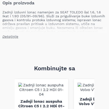
Opis proizvoda
Zadnji izduvni lonac namenjen za SEAT TOLEDO šal 1.6, 1.6
Ikat i 1.9D (05/91–09/96). Služi za prigušivanje buke izduvnih
gasova i kontrolu protoka izduvnog sistema; ispravan lonac
održava pravilan pritisak u izduvnom sistemu, utiče na
emisiju gasova i smanjuje buku. Nezamena ili oštećen lonac
može dovesti do pojačane buke, pogoršanih performansi
motora, povećane emisije štetnih gasova i potencijalnog
Detaljnije
oštećenja ostatka izduvnog sistema.
Mesto ugradnje: zadnji
Tip: namenski
Težina: 6,47 kg
Primena: SEAT TOLEDO šal 1.6, 1.6 Ikat, 1.9D (05/1991–
09/1996)
Kombinujte sa
Lonac je dizajniran da zameni originalnu zadnju komponentu
izduvnog sistema i obavlja funkcije prigušivanja buke i
pravilnog vođenja izduvnih gasova. Izrađen prema fabričkim
dimenzijama i standardima montaže kako bi se osigurala
kompatibilnost i pouzdan rad u vozilima navedenih modela.
Napomena: kompatibilnost se mora proveriti po broju šasije.
Zadnji lonac 
ha
Zadnji lonac auspuha
Volvo V70 II 2.
Ci
Citroen C5 I 2.2 HDi 01-