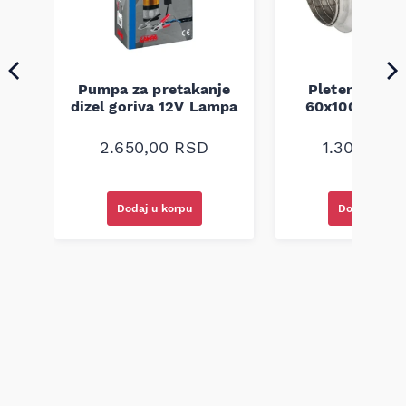
Pumpa za pretakanje
Pletenica au
a
dizel goriva 12V Lampa
60x100 unive
2.650,00
RSD
1.300,00
R
Dodaj u korpu
Dodaj u kor