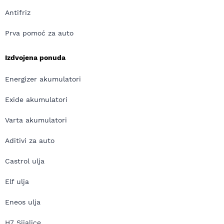
Antifriz
Prva pomoć za auto
Izdvojena ponuda
Energizer akumulatori
Exide akumulatori
Varta akumulatori
Aditivi za auto
Castrol ulja
Elf ulja
Eneos ulja
H7 Sijalice