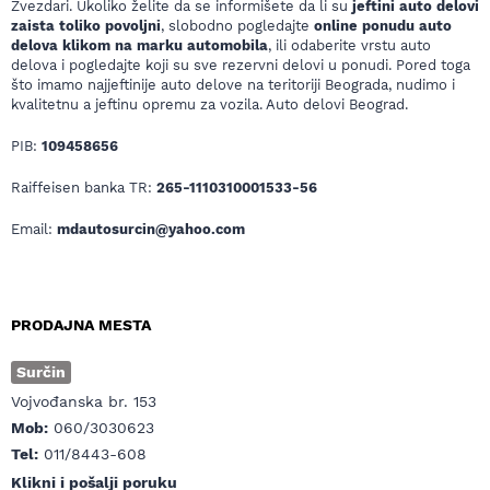
Zvezdari. Ukoliko želite da se informišete da li su
jeftini auto delovi
zaista toliko povoljni
, slobodno pogledajte
online ponudu auto
delova klikom na marku automobila
, ili odaberite vrstu auto
delova i pogledajte koji su sve rezervni delovi u ponudi. Pored toga
što imamo najjeftinije auto delove na teritoriji Beograda, nudimo i
kvalitetnu a jeftinu opremu za vozila. Auto delovi Beograd.
PIB:
109458656
Raiffeisen banka TR:
265-1110310001533-56
Email:
mdautosurcin@yahoo.com
PRODAJNA MESTA
Surčin
Vojvođanska br. 153
Mob:
060/3030623
Tel:
011/8443-608
Klikni i pošalji poruku