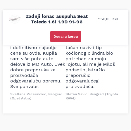
Zadnji lonac auspuha Seat
7.920,00
RSD
Toledo 1.6i 1.9D 91-96
Uporedila sam sve
Odlična usluga i
moguće online
ljubazni prodavci.
Dodaj u korpu
prodavnice auto delova
Nisam bio siguran koji je
i definitivno najbolje
tačan naziv i tip
cene su ovde. Kupila
kočionog cilindra bio
sam više puta auto
potreban za moju
delove iz MD Auto. Uvek
Tojotu, ali me je Miloš
dobra preporuka za
podsetio, istražio i
proizvođača i
preporučio
odgovarajuću opremu.
odgovarajućeg
Sve pohvale!
proizvođača.
Svetlana Večerinović, Beograd
Stefan Savić, Beograd (Toyota
(Opel Astra)
RAV4)