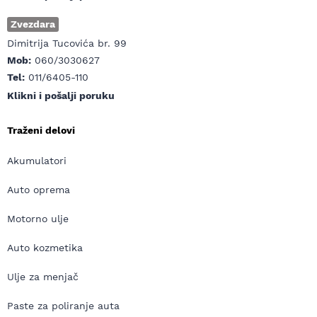
Zvezdara
Dimitrija Tucovića br. 99
Mob:
060/3030627
Tel:
011/6405-110
Klikni i pošalji poruku
Traženi delovi
Akumulatori
Auto oprema
Motorno ulje
Auto kozmetika
Ulje za menjač
Paste za poliranje auta