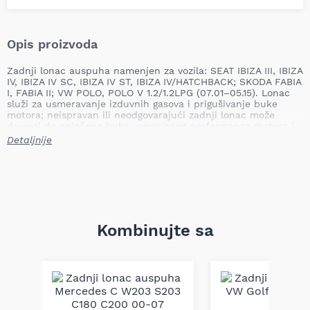
Opis proizvoda
Zadnji lonac auspuha namenjen za vozila: SEAT IBIZA III, IBIZA
IV, IBIZA IV SC, IBIZA IV ST, IBIZA IV/HATCHBACK; SKODA FABIA
I, FABIA II; VW POLO, POLO V 1.2/1.2LPG (07.01–05.15). Lonac
služi za usmeravanje izduvnih gasova i prigušivanje buke
motora; neispravan ili neodgovarajući zadnji lonac može
dovesti do pojačane buke, smanjenog performansa motora i
mogućeg curenja izduvnih gasova što utiče na emisiju i
Detaljnije
bezbednost vozila.
Mesto ugradnje: zadnji
Tip: namenski
Dužina: 1120 mm
Težina: 6,12 kg
Lonac je dizajniran da obezbedi efikasno prigušivanje zvuka i
Kombinujte sa
ispravno vođenje izduvnih gasova u skladu sa fabričkim
dimenzijama i montažnim tačkama. Konstrukcija omogućava
direktnu zamenu na navedenim modelima bez potrebe za
dodatnim modifikacijama, čime se održava pravilna funkcija
sistema izduvavanja i fabrički karakteristike vozila.
Napomena: kompatibilnost mora biti proverena po broju