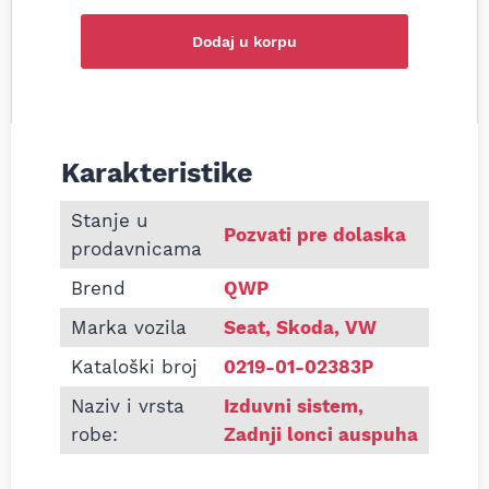
Dodaj u korpu
Karakteristike
Informacije o Zadnji lonac auspuha Seat Ibiza III IV
Stanje u
Pozvati pre dolaska
prodavnicama
Brend
QWP
Marka vozila
Seat, Skoda, VW
Kataloški broj
0219-01-02383P
Naziv i vrsta
Izduvni sistem
,
robe:
Zadnji lonci auspuha