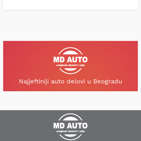
Najjeftiniji auto delovi u Beogradu