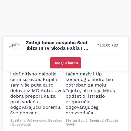
Zadnji lonac auspuha Seat
7.230,00
RSD
Ibiza III IV Skoda Fabia I II
VW Polo 1.2 1.2 LPG 01-15
Uporedila sam sve
Odlična usluga i
moguće online
ljubazni prodavci.
Dodaj u korpu
prodavnice auto delova
Nisam bio siguran koji je
i definitivno najbolje
tačan naziv i tip
cene su ovde. Kupila
kočionog cilindra bio
sam više puta auto
potreban za moju
delove iz MD Auto. Uvek
Tojotu, ali me je Miloš
dobra preporuka za
podsetio, istražio i
proizvođača i
preporučio
odgovarajuću opremu.
odgovarajućeg
Sve pohvale!
proizvođača.
Svetlana Večerinović, Beograd
Stefan Savić, Beograd (Toyota
(Opel Astra)
RAV4)