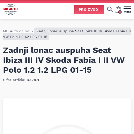
PROIZVODI
MENI
Cene svih vrsta ulja i aditiva trenutno su podložne čestim promenama
usled nestabilne situacije na tržištu i dešavanja na Bliskom istoku.
Zbog učestalih promena nabavnih cena, nije uvek moguće ažurirati cene na sajtu u realnom vremenu.
Molimo vas da pre poručivanja pozovete i proverite trenutno stanje i tačnu cenu.
MD Auto delovi
»
Zadnji lonac auspuha Seat Ibiza III IV Skoda Fabia I II
VW Polo 1.2 1.2 LPG 01-15
Zadnji lonac auspuha Seat
Ibiza III IV Skoda Fabia I II VW
Polo 1.2 1.2 LPG 01-15
Šifra artikla:
D3787F