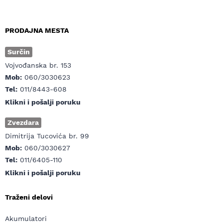
PRODAJNA MESTA
Surčin
Vojvođanska br. 153
Mob:
060/3030623
Tel:
011/8443-608
Klikni i pošalji poruku
Zvezdara
Dimitrija Tucovića br. 99
Mob:
060/3030627
Tel:
011/6405-110
Klikni i pošalji poruku
Traženi delovi
Akumulatori