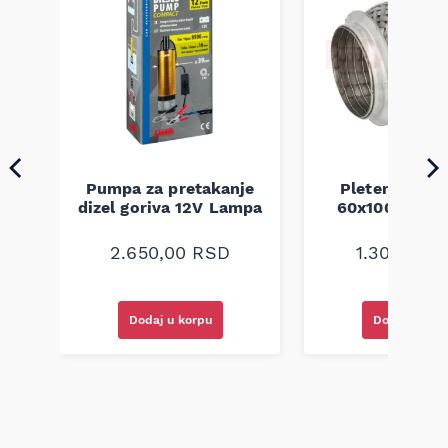
Pumpa za pretakanje
Pletenica au
a
dizel goriva 12V Lampa
60x100 unive
2.650,00
RSD
1.300,00
R
Dodaj u korpu
Dodaj u kor