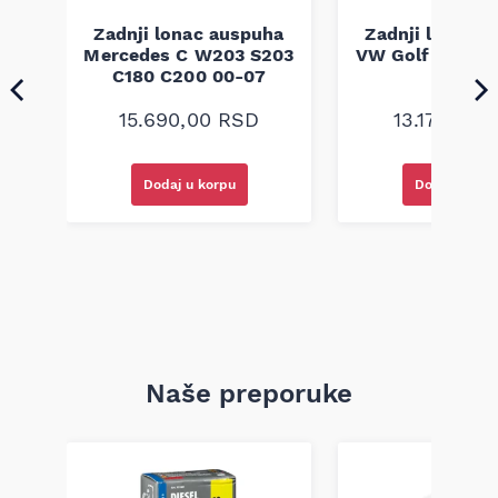
šasije.
Zadnji lonac auspuha
Zadnji lonac 
ha
Mercedes C W203 S203
VW Golf 5 Golf 
C180 C200 00-07
03-13
TDI
15.690,00
RSD
13.170,00
Dodaj u korpu
Dodaj u kor
Naše preporuke