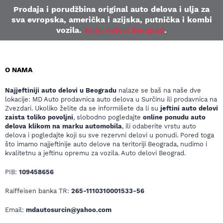
Prodaja i porudžbina original auto delova i ulja za
sva evropska, američka i azijska, putnička i kombi
vozila.
Auto delovi Beograd
.
O NAMA
Najjeftiniji auto delovi u Beogradu
nalaze se baš na naše dve
lokacije: MD Auto prodavnica auto delova u Surčinu ili prodavnica na
Zvezdari. Ukoliko želite da se informišete da li su
jeftini auto delovi
zaista toliko povoljni
, slobodno pogledajte
online ponudu auto
delova klikom na marku automobila
, ili odaberite vrstu auto
delova i pogledajte koji su sve rezervni delovi u ponudi. Pored toga
što imamo najjeftinije auto delove na teritoriji Beograda, nudimo i
kvalitetnu a jeftinu opremu za vozila. Auto delovi Beograd.
PIB:
109458656
Raiffeisen banka TR:
265-1110310001533-56
Email:
mdautosurcin@yahoo.com