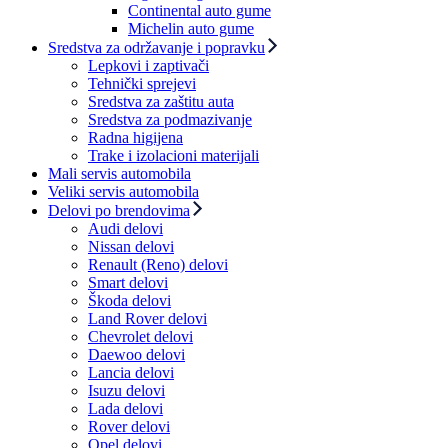
Continental auto gume
Michelin auto gume
Sredstva za održavanje i popravku
Lepkovi i zaptivači
Tehnički sprejevi
Sredstva za zaštitu auta
Sredstva za podmazivanje
Radna higijena
Trake i izolacioni materijali
Mali servis automobila
Veliki servis automobila
Delovi po brendovima
Audi delovi
Nissan delovi
Renault (Reno) delovi
Smart delovi
Škoda delovi
Land Rover delovi
Chevrolet delovi
Daewoo delovi
Lancia delovi
Isuzu delovi
Lada delovi
Rover delovi
Opel delovi