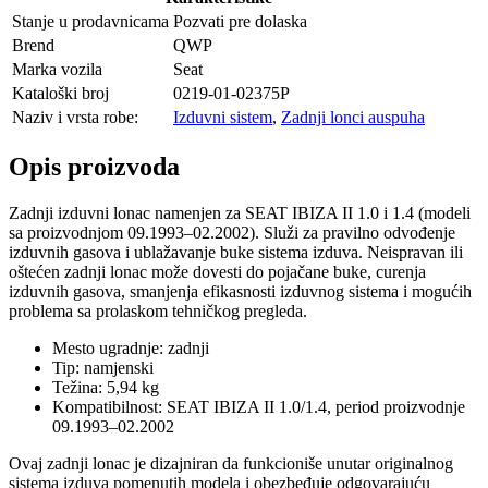
Stanje u prodavnicama
Pozvati pre dolaska
Brend
QWP
Marka vozila
Seat
Kataloški broj
0219-01-02375P
Naziv i vrsta robe:
Izduvni sistem
,
Zadnji lonci auspuha
Opis proizvoda
Zadnji izduvni lonac namenjen za SEAT IBIZA II 1.0 i 1.4 (modeli
sa proizvodnjom 09.1993–02.2002). Služi za pravilno odvođenje
izduvnih gasova i ublažavanje buke sistema izduva. Neispravan ili
oštećen zadnji lonac može dovesti do pojačane buke, curenja
izduvnih gasova, smanjenja efikasnosti izduvnog sistema i mogućih
problema sa prolaskom tehničkog pregleda.
Mesto ugradnje: zadnji
Tip: namjenski
Težina: 5,94 kg
Kompatibilnost: SEAT IBIZA II 1.0/1.4, period proizvodnje
09.1993–02.2002
Ovaj zadnji lonac je dizajniran da funkcioniše unutar originalnog
sistema izduva pomenutih modela i obezbeđuje odgovarajuću