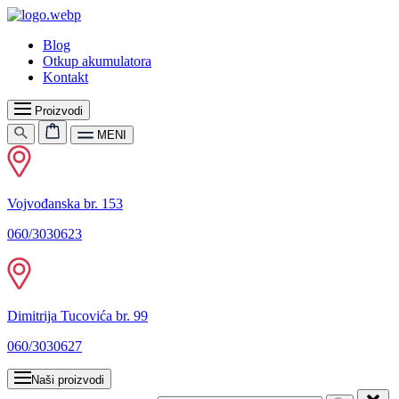
Blog
Otkup akumulatora
Kontakt
Proizvodi
MENI
Vojvođanska br. 153
060/3030623
Dimitrija Tucovića br. 99
060/3030627
Naši proizvodi