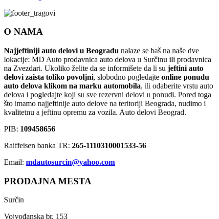
O NAMA
Najjeftiniji auto delovi u Beogradu
nalaze se baš na naše dve
lokacije: MD Auto prodavnica auto delova u Surčinu ili prodavnica
na Zvezdari. Ukoliko želite da se informišete da li su
jeftini auto
delovi zaista toliko povoljni
, slobodno pogledajte
online ponudu
auto delova klikom na marku automobila
, ili odaberite vrstu auto
delova i pogledajte koji su sve rezervni delovi u ponudi. Pored toga
što imamo najjeftinije auto delove na teritoriji Beograda, nudimo i
kvalitetnu a jeftinu opremu za vozila. Auto delovi Beograd.
PIB:
109458656
Raiffeisen banka TR:
265-1110310001533-56
Email:
mdautosurcin@yahoo.com
PRODAJNA MESTA
Surčin
Vojvođanska br. 153