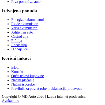
Prva pomoć za auto
Izdvojena ponuda
Energizer akumulatori
Exide akumulatori
Varta akumulatori
Aditivi za auto
Castrol ulja
Elf ulja
Eneos ulja
H7 Sijalice
Korisni linkovi
Blog
Kontakt
Opšti uslovi kupovine
Načini plaćanja
Načini isporuke
Pravilnik za povrat robe i reklamaciju proizvoda
Copyright © MD Auto 2026 | Izrada internet prodavnice:
Avokado.rs