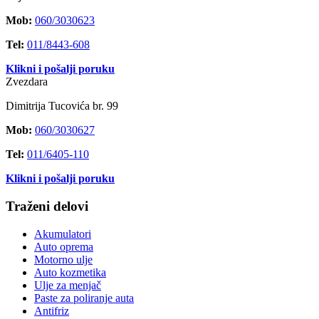
Mob:
060/3030623
Tel:
011/8443-608
Klikni i pošalji poruku
Zvezdara
Dimitrija Tucovića br. 99
Mob:
060/3030627
Tel:
011/6405-110
Klikni i pošalji poruku
Traženi delovi
Akumulatori
Auto oprema
Motorno ulje
Auto kozmetika
Ulje za menjač
Paste za poliranje auta
Antifriz