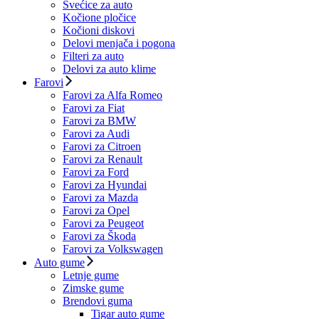
Svećice za auto
Kočione pločice
Kočioni diskovi
Delovi menjača i pogona
Filteri za auto
Delovi za auto klime
Farovi
Farovi za Alfa Romeo
Farovi za Fiat
Farovi za BMW
Farovi za Audi
Farovi za Citroen
Farovi za Renault
Farovi za Ford
Farovi za Hyundai
Farovi za Mazda
Farovi za Opel
Farovi za Peugeot
Farovi za Škoda
Farovi za Volkswagen
Auto gume
Letnje gume
Zimske gume
Brendovi guma
Tigar auto gume