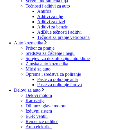
Servo i hidraulična ulja
Tečnosti i aditivi za auto
Antifriz
Aditivi za ulje
Aditivi za dizel
Aditivi za benzin
AdBlue tečnosti i aditivi
Tečnost za pranje vetrobrana
Auto kozmetika
Pribor za pranje
Sredstva za čišćenje i negu
Sprejevi za dezinfekciju auto klime
Zimska auto kozmetika
Mirisi za auto
Oprema i sredstva za poliranje
Paste za poliranje auta
Paste za poliranje farova
Delovi za auto
Delovi motora
Karoserija
Dihtunzi glave motora
Izduvni sistem
EGR ventili
Remenice radilice
Auto elektrika