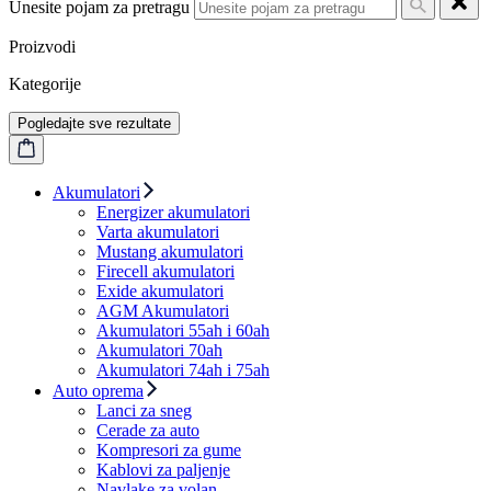
Unesite pojam za pretragu
Proizvodi
Kategorije
Pogledajte sve rezultate
Akumulatori
Energizer akumulatori
Varta akumulatori
Mustang akumulatori
Firecell akumulatori
Exide akumulatori
AGM Akumulatori
Akumulatori 55ah i 60ah
Akumulatori 70ah
Akumulatori 74ah i 75ah
Auto oprema
Lanci za sneg
Cerade za auto
Kompresori za gume
Kablovi za paljenje
Navlake za volan