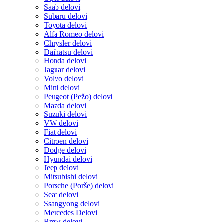
Saab delovi
Subaru delovi
Toyota delovi
Alfa Romeo delovi
Chrysler delovi
Daihatsu delovi
Honda delovi
Jaguar delovi
Volvo delovi
Mini delovi
Peugeot (Pežo) delovi
Mazda delovi
Suzuki delovi
VW delovi
Fiat delovi
Citroen delovi
Dodge delovi
Hyundai delovi
Jeep delovi
Mitsubishi delovi
Porsche (Porše) delovi
Seat delovi
Ssangyong delovi
Mercedes Delovi
Bmw delovi