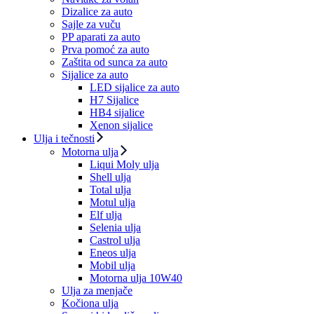
Dizalice za auto
Sajle za vuču
PP aparati za auto
Prva pomoć za auto
Zaštita od sunca za auto
Sijalice za auto
LED sijalice za auto
H7 Sijalice
HB4 sijalice
Xenon sijalice
Ulja i tečnosti
Motorna ulja
Liqui Moly ulja
Shell ulja
Total ulja
Motul ulja
Elf ulja
Selenia ulja
Castrol ulja
Eneos ulja
Mobil ulja
Motorna ulja 10W40
Ulja za menjače
Kočiona ulja