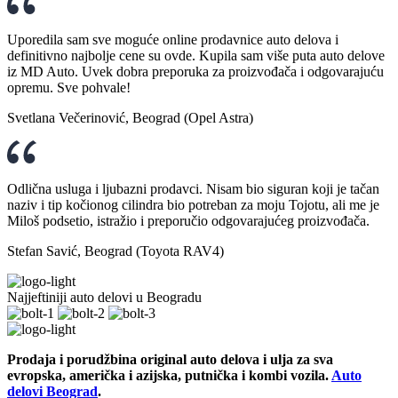
Uporedila sam sve moguće online prodavnice auto delova i
definitivno najbolje cene su ovde. Kupila sam više puta auto delove
iz MD Auto. Uvek dobra preporuka za proizvođača i odgovarajuću
opremu. Sve pohvale!
Svetlana Večerinović, Beograd (Opel Astra)
Odlična usluga i ljubazni prodavci. Nisam bio siguran koji je tačan
naziv i tip kočionog cilindra bio potreban za moju Tojotu, ali me je
Miloš podsetio, istražio i preporučio odgovarajućeg proizvođača.
Stefan Savić, Beograd (Toyota RAV4)
Najjeftiniji auto delovi u Beogradu
Prodaja i porudžbina original auto delova i ulja za sva
evropska, američka i azijska, putnička i kombi vozila.
Auto
delovi Beograd
.