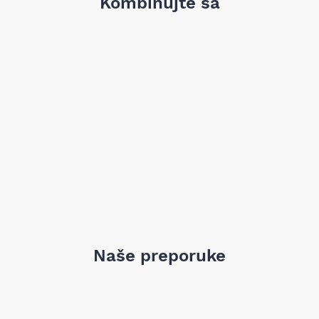
Kombinujte sa
Lonac je konstruisan da obezbedi efikasno prigušivanje buke
i pravilno usmeravanje izduvnih gasova uz zadržavanje
fabričkih dimenzija i montažnih tačaka, što olakšava zamenu
originalnog dela. Materijal i konstrukcija su prilagođeni
uslovima eksploatacije kako bi se smanjila korozija i produžio
vek trajanja u standardnim servisnim uslovima. Proizvod
zadovoljava fabričke standarde dimenzija i ugradnje.
Napomena: kompatibilnost obavezno proveriti po broju šasije.
Naše preporuke