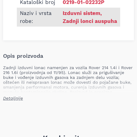
Kataloški broj
0219-01-02232P
Naziv i vrsta
Izduvni sistem
,
robe:
Zadnji lonci auspuha
Opis proizvoda
Zadnji izduvni lonac namenjen za vozila Rover 214 1.4i i Rover
216 1.6i (proizvodnja od 11/95). Lonac služi za prigušivanje
buke i vođenje izduvnih gasova ka zadnjem delu vozila;
oštećen ili neispravan lonac može dovesti do pojačane buke,
smanjenja performansi motora, curenja izduvnih gasova i
moguće kontaminacije okoline. Proizvod je precizno
dizajniran za ugradnju kao zadnji segment sistema
Detaljnije
izduvavanja na navedenim modelima.
Mesto ugradnje: zadnji
Tip: namjenski
Težina: 6,40 kg
Naziv proizvoda: zadnji izduvni lonac
Primena: Rover 214 1.4i; Rover 216 1.6i (od 11/95)