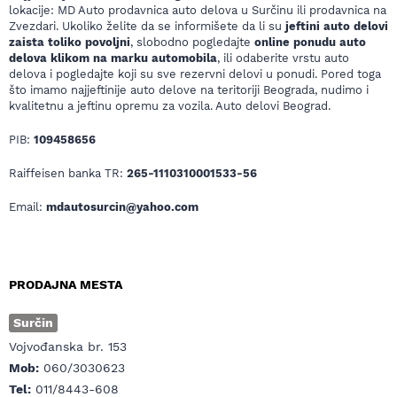
lokacije: MD Auto prodavnica auto delova u Surčinu ili prodavnica na
Zvezdari. Ukoliko želite da se informišete da li su
jeftini auto delovi
zaista toliko povoljni
, slobodno pogledajte
online ponudu auto
delova klikom na marku automobila
, ili odaberite vrstu auto
delova i pogledajte koji su sve rezervni delovi u ponudi. Pored toga
što imamo najjeftinije auto delove na teritoriji Beograda, nudimo i
kvalitetnu a jeftinu opremu za vozila. Auto delovi Beograd.
PIB:
109458656
Raiffeisen banka TR:
265-1110310001533-56
Email:
mdautosurcin@yahoo.com
PRODAJNA MESTA
Surčin
Vojvođanska br. 153
Mob:
060/3030623
Tel:
011/8443-608