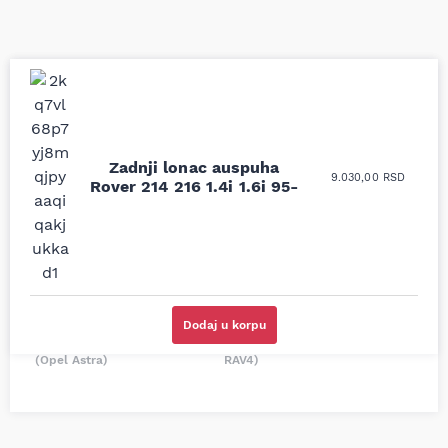
Uporedila sam sve
Odlična usluga i
moguće online
ljubazni prodavci.
prodavnice auto delova
Zadnji lonac auspuha
Nisam bio siguran koji je
9.030,00
RSD
i definitivno najbolje
Rover 214 216 1.4i 1.6i 95-
tačan naziv i tip
cene su ovde. Kupila
kočionog cilindra bio
sam više puta auto
potreban za moju
delove iz MD Auto. Uvek
Tojotu, ali me je Miloš
dobra preporuka za
podsetio, istražio i
proizvođača i
preporučio
odgovarajuću opremu.
odgovarajućeg
Sve pohvale!
proizvođača.
Dodaj u korpu
Svetlana Večerinović, Beograd
Stefan Savić, Beograd (Toyota
(Opel Astra)
RAV4)