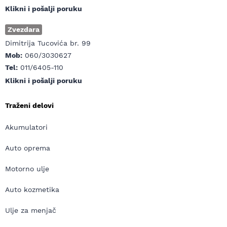
Klikni i pošalji poruku
Zvezdara
Dimitrija Tucovića br. 99
Mob:
060/3030627
Tel:
011/6405-110
Klikni i pošalji poruku
Traženi delovi
Akumulatori
Auto oprema
Motorno ulje
Auto kozmetika
Ulje za menjač