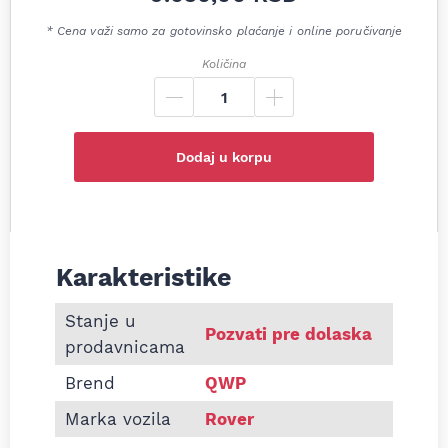
* Cena važi samo za gotovinsko plaćanje i online poručivanje
Količina
Dodaj u korpu
Karakteristike
Informacije o Zadnji lonac auspuha Rover 214 216 1.
Stanje u
Pozvati pre dolaska
prodavnicama
Brend
QWP
Marka vozila
Rover