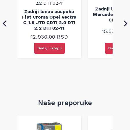
šasije.
Zadnji lonac 
ha
Zadnji lonac auspuha
Mercedes E W2
Fiat Croma Opel Vectra
CDI 98-0
TDI
C 1.9 JTD CDTI 2.0 DTI
2.2 DTI 02-11
15.530,00
12.930,00
RSD
Dodaj u korpu
Dodaj u kor
Naše preporuke