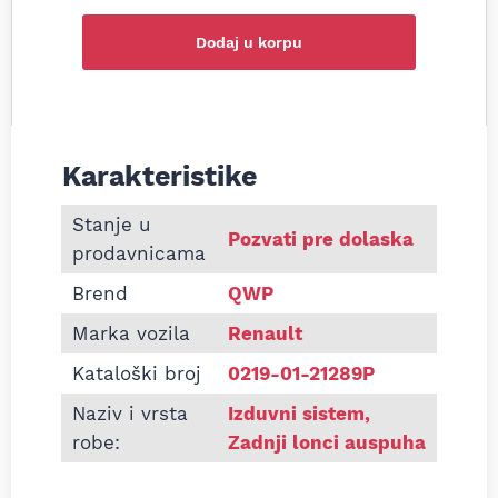
Dodaj u korpu
Karakteristike
Informacije o Zadnji lonac auspuha Renault Thalia I
Stanje u
Pozvati pre dolaska
prodavnicama
Brend
QWP
Marka vozila
Renault
Kataloški broj
0219-01-21289P
Naziv i vrsta
Izduvni sistem
,
robe:
Zadnji lonci auspuha