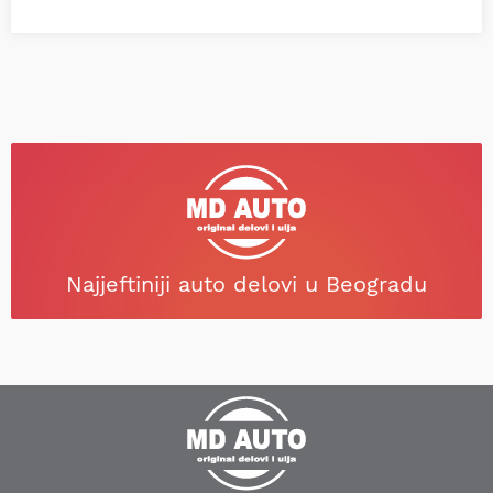
Najjeftiniji auto delovi u Beogradu