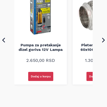
Pumpa za pretakanje
Pletenica au
a
dizel goriva 12V Lampa
60x100 unive
2.650,00
RSD
1.300,00
R
Dodaj u korpu
Dodaj u kor