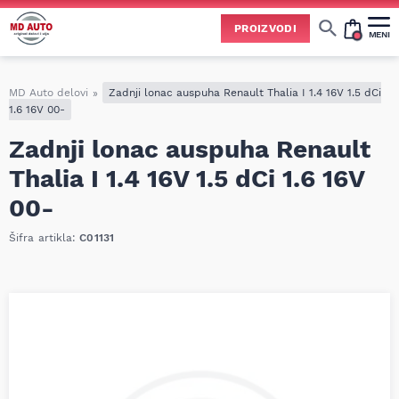
PROIZVODI
MENI
Cene svih vrsta ulja i aditiva trenutno su podložne čestim promenama
usled nestabilne situacije na tržištu i dešavanja na Bliskom istoku.
Zbog učestalih promena nabavnih cena, nije uvek moguće ažurirati cene na sajtu u realnom vremenu.
Molimo vas da pre poručivanja pozovete i proverite trenutno stanje i tačnu cenu.
MD Auto delovi
»
Zadnji lonac auspuha Renault Thalia I 1.4 16V 1.5 dCi
1.6 16V 00-
Zadnji lonac auspuha Renault
Thalia I 1.4 16V 1.5 dCi 1.6 16V
00-
Šifra artikla:
C01131