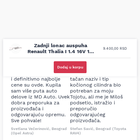
Zadnji lonac auspuha
9.400,00
RSD
Renault Thalia I 1.4 16V 1.5
dCi 1.6 16V 00-
Uporedila sam sve
Odlična usluga i
moguće online
ljubazni prodavci.
Dodaj u korpu
prodavnice auto delova
Nisam bio siguran koji je
i definitivno najbolje
tačan naziv i tip
cene su ovde. Kupila
kočionog cilindra bio
sam više puta auto
potreban za moju
delove iz MD Auto. Uvek
Tojotu, ali me je Miloš
dobra preporuka za
podsetio, istražio i
proizvođača i
preporučio
odgovarajuću opremu.
odgovarajućeg
Sve pohvale!
proizvođača.
Svetlana Večerinović, Beograd
Stefan Savić, Beograd (Toyota
(Opel Astra)
RAV4)