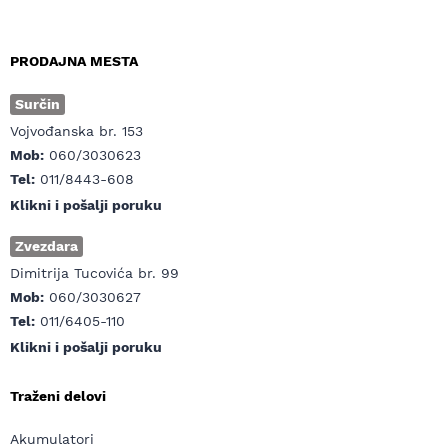
PRODAJNA MESTA
Surčin
Vojvođanska br. 153
Mob:
060/3030623
Tel:
011/8443-608
Klikni i pošalji poruku
Zvezdara
Dimitrija Tucovića br. 99
Mob:
060/3030627
Tel:
011/6405-110
Klikni i pošalji poruku
Traženi delovi
Akumulatori