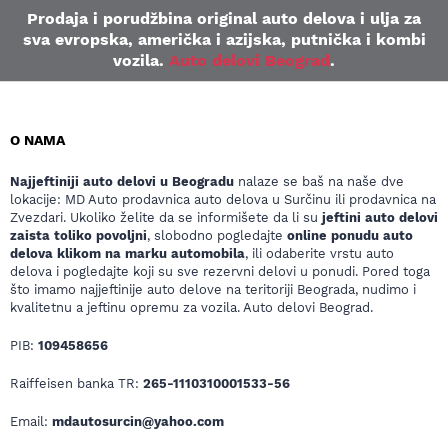
Prodaja i porudžbina original auto delova i ulja za
sva evropska, američka i azijska, putnička i kombi
vozila.
Auto delovi Beograd
.
O NAMA
Najjeftiniji auto delovi u Beogradu
nalaze se baš na naše dve
lokacije: MD Auto prodavnica auto delova u Surčinu ili prodavnica na
Zvezdari. Ukoliko želite da se informišete da li su
jeftini auto delovi
zaista toliko povoljni
, slobodno pogledajte
online ponudu auto
delova klikom na marku automobila
, ili odaberite vrstu auto
delova i pogledajte koji su sve rezervni delovi u ponudi. Pored toga
što imamo najjeftinije auto delove na teritoriji Beograda, nudimo i
kvalitetnu a jeftinu opremu za vozila. Auto delovi Beograd.
PIB:
109458656
Raiffeisen banka TR:
265-1110310001533-56
Email:
mdautosurcin@yahoo.com