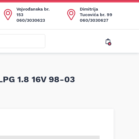
Vojvođanska br.
Dimitrija
153
Tucovića br. 99
060/3030623
060/3030627
 LPG 1.8 16V 98-03