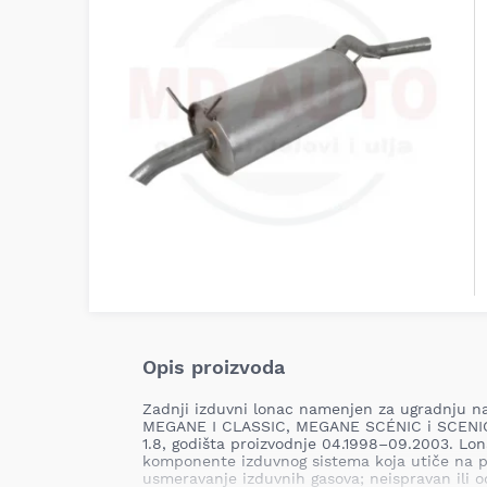
Opis proizvoda
Zadnji izduvni lonac namenjen za ugradnju 
MEGANE I CLASSIC, MEGANE SCÉNIC i SCENIC I
1.8, godišta proizvodnje 04.1998–09.2003. Lo
komponente izduvnog sistema koja utiče na pr
usmeravanje izduvnih gasova; neispravan ili 