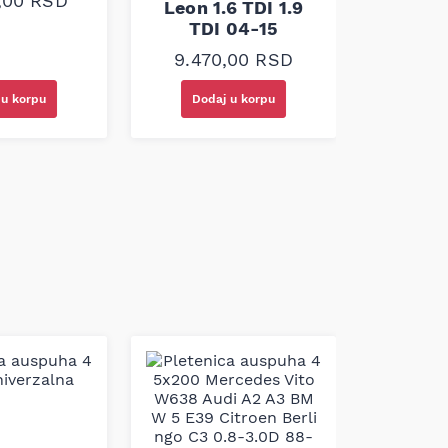
0,00
RSD
Leon 1.6 TDI 1.9
C W203
TDI 04-15
C20
9.470,00
RSD
15.6
 u korpu
Dodaj u korpu
Doda