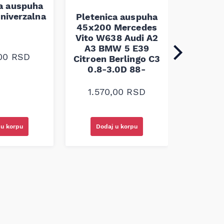
ca auspuha
Pleten
niverzalna
60x100 
Pletenica auspuha
45x200 Mercedes
Vito W638 Audi A2
A3 BMW 5 E39
,00
RSD
1.30
Citroen Berlingo C3
0.8-3.0D 88-
1.570,00
RSD
 u korpu
Dodaj u korpu
Doda