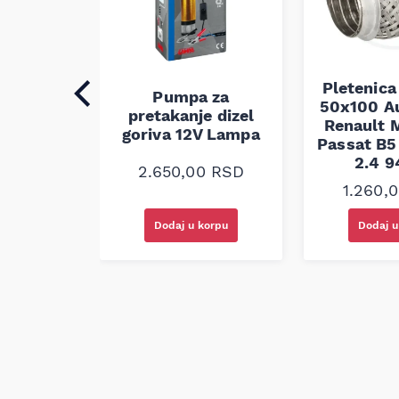
auspuha
30
alna
Pletenica
Pumpa za
50x100 A
0
RSD
pretakanje dizel
Renault M
goriva 12V Lampa
Passat B5 
2.4 
2.650,00
RSD
1.260,
korpu
Dodaj u korpu
Dodaj u