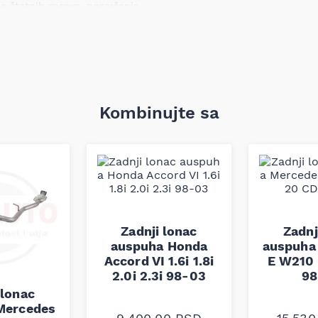
e štetnih gasova, pogoršanja
sednih komponenti izduvnog
ne I Classic / Megane Scénic
4.1998–09.2003)
Kombinujte sa
nzionisan da odgovara
 pravilno prigušivanje buke i
e konstruisan tako da se
ija za navedene modele, što
kcionalnost.
o broju šasije.
Zadnji lonac
Zadnj
auspuha Honda
auspuha
Accord VI 1.6i 1.8i
E W210 
2.0i 2.3i 98-03
98
 lonac
Mercedes