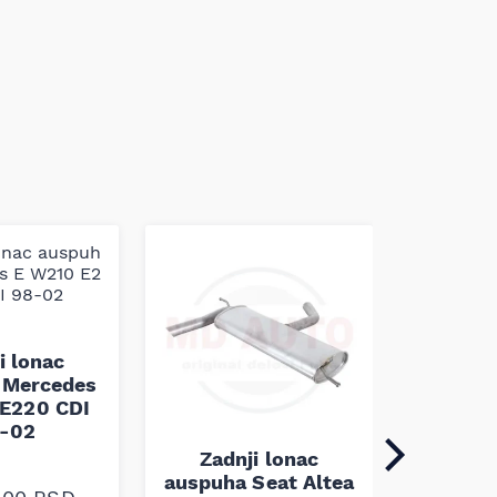
i lonac
 Mercedes
E220 CDI
-02
Zadnji lonac
Zadn
auspuha Seat Altea
auspuh