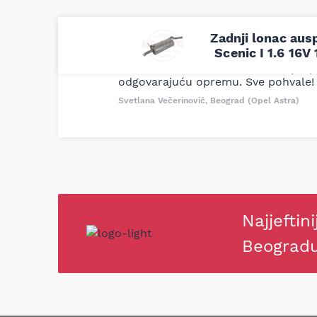
Zadnji lonac aus
Uporedila sam sve moguće online pr
Scenic I 1.6 16V
definitivno najbolje cene su ovde. K
delove iz MD Auto. Uvek dobra prep
odgovarajuću opremu. Sve pohvale!
Svetlana Večerinović, Beograd (Opel Astra)
Najjeftini
Beograd