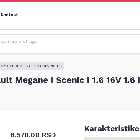
Kontakt
m za pretragu
Cene svih vrsta ulja i aditiva trenutno su podložne čestim promenama
usled nestabilne situacije na tržištu i dešavanja na Bliskom istoku.
Zbog učestalih promena nabavnih cena, nije uvek moguće ažurirati cene na sajtu u realnom vremenu.
Molimo vas da pre poručivanja pozovete i proverite trenutno stanje i tačnu cenu.
ic I 1.6 16V 1.6 LPG 1.8 16V 98-03
lt Megane I Scenic I 1.6 16V 1.6
Karakteristike
8.570,00
RSD