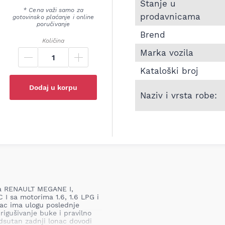
Informacije o Zadnji l
Stanje u
* Cena važi samo za
prodavnicama
gotovinsko plaćanje i online
poručivanje
Brend
Količina
Marka vozila
Kataloški broj
Dodaj u korpu
Naziv i vrsta robe:
na RENAULT MEGANE I,
 sa motorima 1.6, 1.6 LPG i
nac ima ulogu poslednje
igušivanje buke i pravilno
odsutan zadnji lonac dovodi