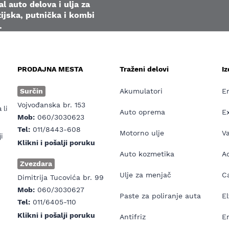
l auto delova i ulja za
ijska, putnička i kombi
.
PRODAJNA MESTA
Traženi delovi
I
e
Surčin
Akumulatori
E
Vojvođanska br. 153
 li
Auto oprema
E
Mob:
060/3030623
Tel:
011/8443-608
Motorno ulje
V
i
Klikni i pošalji poruku
Auto kozmetika
Ad
Zvezdara
Ulje za menjač
Ca
Dimitrija Tucovića br. 99
Mob:
060/3030627
Paste za poliranje auta
El
Tel:
011/6405-110
Klikni i pošalji poruku
Antifriz
E