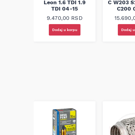
00
RSD
Leon 1.6 TDI 1.9
C W203 S
TDI 04-15
C200 
9.470,00
RSD
15.690
korpu
Dodaj u korpu
Dodaj u