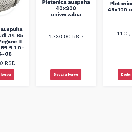
Pletenica auspuha
Pleteni
40x200
45x100 u
univerzalna
 auspuha
1.100
udi A4 B5
1.330,00
RSD
egane II
B5.5 1.0-
94-08
00
RSD
Dodaj u korpu
Dodaj
 korpu