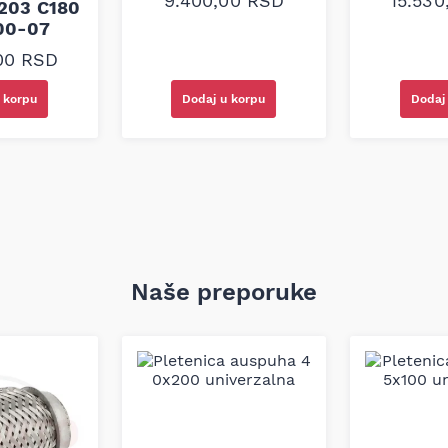
9.400,00
RSD
15.53
203 C180
00-07
,00
RSD
Dodaj u korpu
Dodaj
 korpu
Naše preporuke