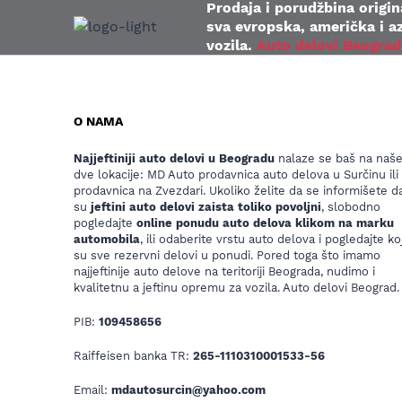
Prodaja i porudžbina origina
sva evropska, američka i az
vozila.
Auto delovi Beograd
O NAMA
Najjeftiniji auto delovi u Beogradu
nalaze se baš na naš
dve lokacije: MD Auto prodavnica auto delova u Surčinu ili
prodavnica na Zvezdari. Ukoliko želite da se informišete da
su
jeftini auto delovi zaista toliko povoljni
, slobodno
pogledajte
online ponudu auto delova klikom na marku
automobila
, ili odaberite vrstu auto delova i pogledajte koj
su sve rezervni delovi u ponudi. Pored toga što imamo
najjeftinije auto delove na teritoriji Beograda, nudimo i
kvalitetnu a jeftinu opremu za vozila. Auto delovi Beograd.
PIB:
109458656
Raiffeisen banka TR:
265-1110310001533-56
Email:
mdautosurcin@yahoo.com