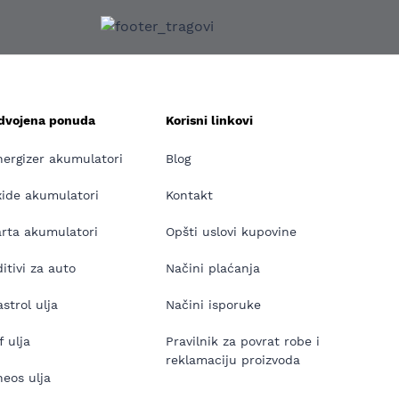
zdvojena ponuda
Korisni linkovi
nergizer akumulatori
Blog
xide akumulatori
Kontakt
arta akumulatori
Opšti uslovi kupovine
itivi za auto
Načini plaćanja
strol ulja
Načini isporuke
f ulja
Pravilnik za povrat robe i
reklamaciju proizvoda
neos ulja