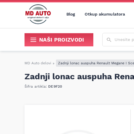
Blog
Otkup akumulatora
Unesite poja
NAŠI PROIZVODI
Sredstva za održavanje i popravku
MD Auto delovi
»
Zadnji lonac auspuha Renault Megane I Scen
Zadnji lonac auspuha Renau
Šifra artikla:
DE9F20