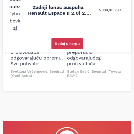
Uporedila sam sve
Odlična usluga i
Zadnji lonac auspuha
5.800,00
RSD
moguće online
ljubazni prodavci.
Renault Espace II 2.0i 2.1
prodavnice auto delova
Nisam bio siguran koji je
TD 2.2i 2.8 V6 91-96
i definitivno najbolje
tačan naziv i tip
cene su ovde. Kupila
kočionog cilindra bio
sam više puta auto
potreban za moju
delove iz MD Auto. Uvek
Tojotu, ali me je Miloš
Dodaj u korpu
dobra preporuka za
podsetio, istražio i
proizvođača i
preporučio
odgovarajuću opremu.
odgovarajućeg
Sve pohvale!
proizvođača.
Svetlana Večerinović, Beograd
Stefan Savić, Beograd (Toyota
(Opel Astra)
RAV4)