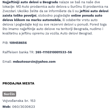
Najjeftiniji auto delovi u Beogradu
nalaze se baš na naše dve
lokacije: MD Auto prodavnica auto delova u Surčinu ili prodavnica na
Zvezdari. Ukoliko želite da se informišete da li su
jeftini auto delovi
zaista toliko povoljni
, slobodno pogledajte
online ponudu auto
delova klikom na marku automobila
, ili odaberite vrstu auto
delova i pogledajte koji su sve rezervni delovi u ponudi. Pored toga
što imamo najjeftinije auto delove na teritoriji Beograda, nudimo i
kvalitetnu a jeftinu opremu za vozila. Auto delovi Beograd.
PIB:
109458656
Raiffeisen banka TR:
265-1110310001533-56
Email:
mdautosurcin@yahoo.com
PRODAJNA MESTA
Surčin
Vojvođanska br. 153
Mob:
060/3030623