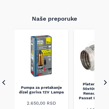
Naše preporuke
Pletenica au
Pumpa za pretakanje
50x100 Audi 
a
dizel goriva 12V Lampa
Renault Mega
Passat B5 B5.5 
94-08
2.650,00
RSD