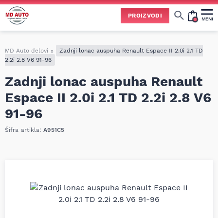
PROIZVODI
MENI
Cene svih vrsta ulja i aditiva trenutno su podložne čestim promenama
usled nestabilne situacije na tržištu i dešavanja na Bliskom istoku.
Zbog učestalih promena nabavnih cena, nije uvek moguće ažurirati cene na sajtu u realnom vremenu.
Molimo vas da pre poručivanja pozovete i proverite trenutno stanje i tačnu cenu.
MD Auto delovi
»
Zadnji lonac auspuha Renault Espace II 2.0i 2.1 TD
2.2i 2.8 V6 91-96
Zadnji lonac auspuha Renault
Espace II 2.0i 2.1 TD 2.2i 2.8 V6
91-96
Šifra artikla:
A951C5