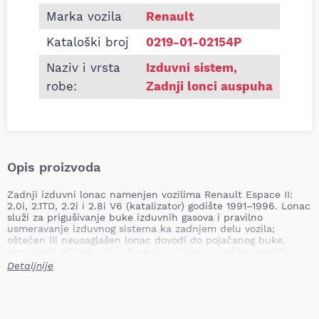
Marka vozila
Renault
Kataloški broj
0219-01-02154P
Naziv i vrsta
Izduvni sistem
,
robe:
Zadnji lonci auspuha
Opis proizvoda
Zadnji izduvni lonac namenjen vozilima Renault Espace II:
2.0i, 2.1TD, 2.2i i 2.8i V6 (katalizator) godište 1991–1996. Lonac
služi za prigušivanje buke izduvnih gasova i pravilno
usmeravanje izduvnog sistema ka zadnjem delu vozila;
oštećen ili neusaglašen lonac dovodi do pojačanog buke,
smanjenja efikasnosti izduvnog sistema, povećane emisije
gasova i potencijalnog oštećenja ostalih delova auspuha.
Detaljnije
Mesto ugradnje: zadnji
Tip: namjenski
Težina: 2,89 kg