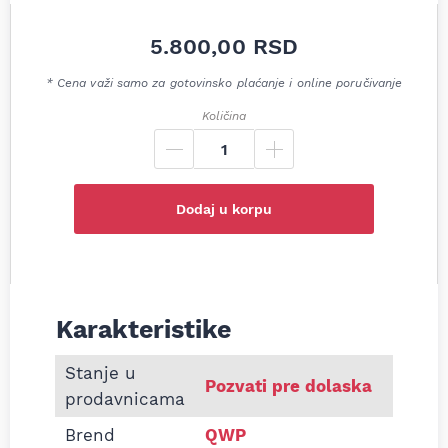
5.800,00
RSD
* Cena važi samo za gotovinsko plaćanje i online poručivanje
Količina
Dodaj u korpu
Karakteristike
Informacije o Zadnji lonac auspuha Renault Espace I
Stanje u
Pozvati pre dolaska
prodavnicama
Brend
QWP