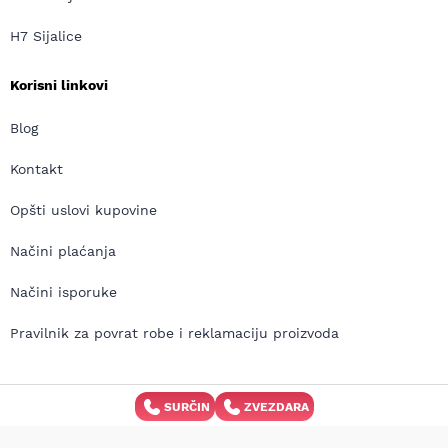
H7 Sijalice
Korisni linkovi
Blog
Kontakt
Opšti uslovi kupovine
Načini plaćanja
Načini isporuke
Pravilnik za povrat robe i reklamaciju proizvoda
SURČIN
ZVEZDARA
Copyright © MD Auto 2026 | Izrada internet prodavnice:
Avokado.rs