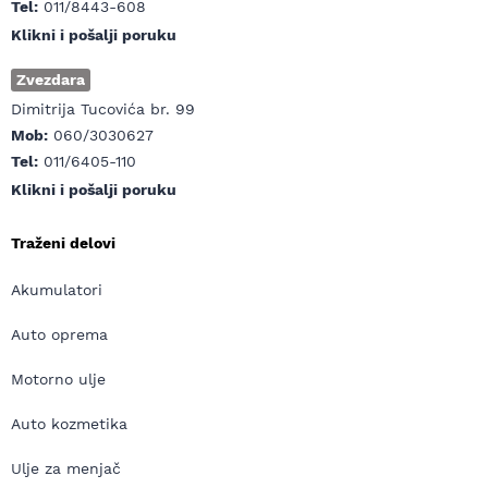
Tel:
011/8443-608
Klikni i pošalji poruku
Zvezdara
Dimitrija Tucovića br. 99
Mob:
060/3030627
Tel:
011/6405-110
Klikni i pošalji poruku
Traženi delovi
Akumulatori
Auto oprema
Motorno ulje
Auto kozmetika
Ulje za menjač