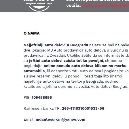
vozila.
Auto delovi Beograd
O NAMA
Najjeftiniji auto delovi u Beogradu
nalaze se baš na naš
dve lokacije: MD Auto prodavnica auto delova u Surčinu ili
prodavnica na Zvezdari. Ukoliko želite da se informišete da
su
jeftini auto delovi zaista toliko povoljni
, slobodno
pogledajte
online ponudu auto delova klikom na marku
automobila
, ili odaberite vrstu auto delova i pogledajte koj
su sve rezervni delovi u ponudi. Pored toga što imamo
najjeftinije auto delove na teritoriji Beograda, nudimo i
kvalitetnu a jeftinu opremu za vozila. Auto delovi Beograd.
PIB:
109458656
Raiffeisen banka TR:
265-1110310001533-56
Email:
mdautosurcin@yahoo.com