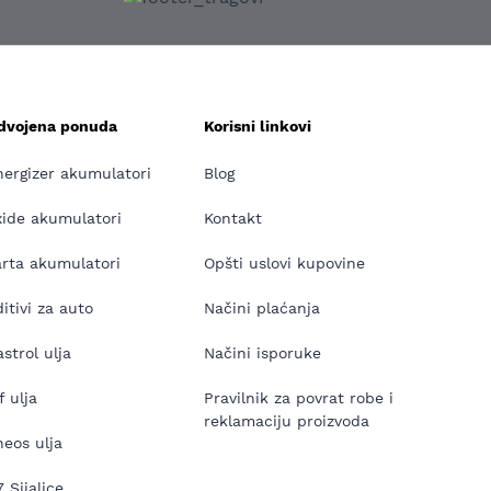
zdvojena ponuda
Korisni linkovi
nergizer akumulatori
Blog
xide akumulatori
Kontakt
arta akumulatori
Opšti uslovi kupovine
itivi za auto
Načini plaćanja
strol ulja
Načini isporuke
f ulja
Pravilnik za povrat robe i
reklamaciju proizvoda
neos ulja
 Sijalice