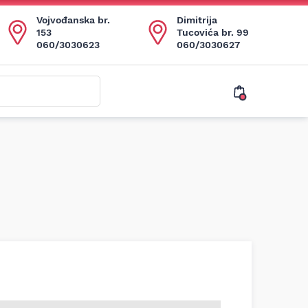
Vojvođanska br.
Dimitrija
153
Tucovića br. 99
060/3030623
060/3030627