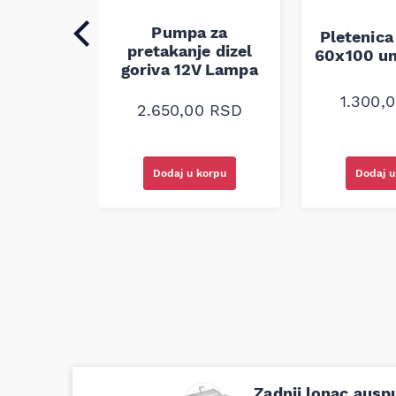
Pumpa za
auspuha
Pletenica
pretakanje dizel
verzalna
60x100 un
goriva 12V Lampa
0
RSD
1.300,
2.650,00
RSD
korpu
Dodaj u korpu
Dodaj u
Zadnji lonac aus