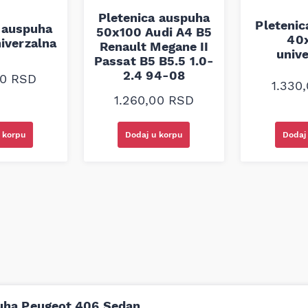
Pletenica auspuha
Pleteni
 auspuha
50x100 Audi A4 B5
40
iverzalna
Renault Megane II
univ
Passat B5 B5.5 1.0-
2.4 94-08
00
RSD
1.330
1.260,00
RSD
 korpu
Dodaj u korpu
Dodaj
puha Peugeot 406 Sedan