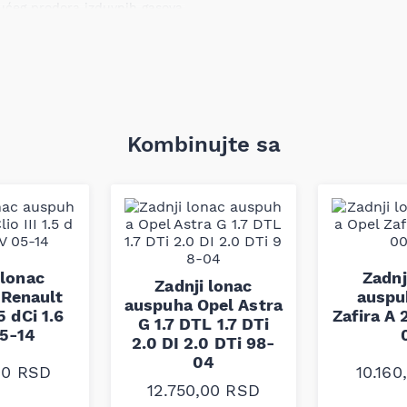
ućeg prodora izduvnih gasova
 Sedan, 98 –
gušivanje i protok izduvnih
ntažnih tačaka, što omogućava
Kombinujte sa
Konstrukcija i materijali su
roziju i termičke
 po broju šasije.
 lonac
Zadnj
Zadnji lonac
 Renault
auspu
auspuha Opel Astra
.5 dCi 1.6
Zafira A 
G 1.7 DTL 1.7 DTi
05-14
2.0 DI 2.0 DTi 98-
04
00
RSD
10.16
12.750,00
RSD