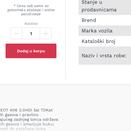
Informacije o Zadnji 
Stanje u
* Cena važi samo za
prodavnicama
gotovinsko plaćanje i online
poručivanje
Brend
Količina
Marka vozila
Kataloški broj
Dodaj u korpu
Naziv i vrsta robe:
GEOT 406 2.0HDi šal TDKat
ih gasova i pravilno
ajućeg zadnjeg lonca održava
ih gasova i smanjuje buku;
vesti do pojačane buke,