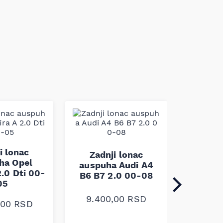
Zadn
auspuh
i lonac
Zadnji lonac
Clio III
ha Opel
auspuha Audi A4
16V
2.0 Dti 00-
B6 B7 2.0 00-08
05
10.1
9.400,00
RSD
0,00
RSD