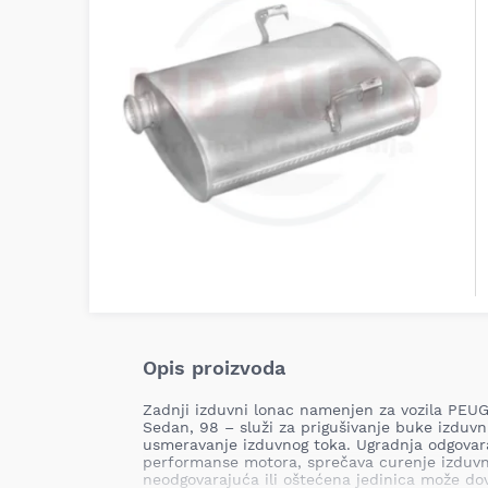
Opis proizvoda
Zadnji izduvni lonac namenjen za vozila PEU
Sedan, 98 – služi za prigušivanje buke izduvn
usmeravanje izduvnog toka. Ugradnja odgovar
performanse motora, sprečava curenje izduvn
neodgovarajuća ili oštećena jedinica može do