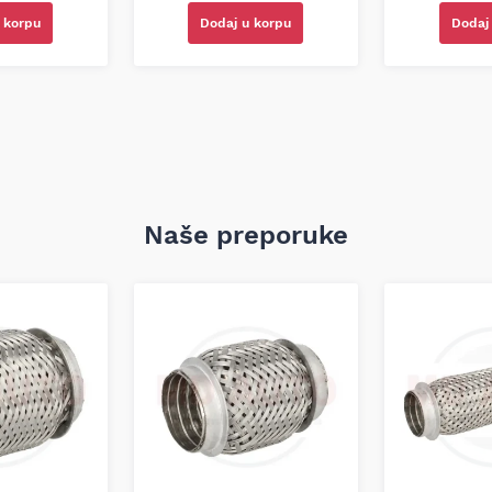
 korpu
Dodaj u korpu
Dodaj
Naše preporuke