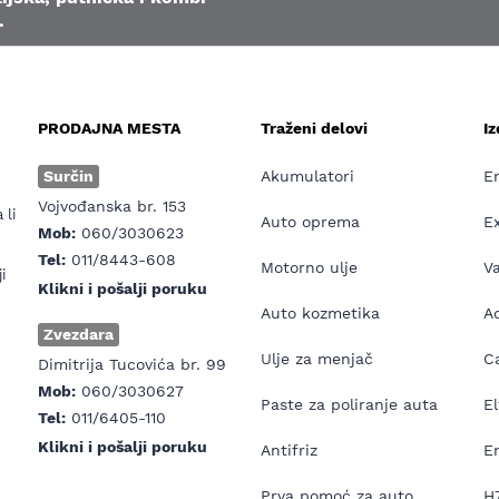
.
PRODAJNA MESTA
Traženi delovi
I
e
Surčin
Akumulatori
E
Vojvođanska br. 153
 li
Auto oprema
E
Mob:
060/3030623
Tel:
011/8443-608
Motorno ulje
V
i
Klikni i pošalji poruku
Auto kozmetika
Ad
Zvezdara
Ulje za menjač
Ca
Dimitrija Tucovića br. 99
Mob:
060/3030627
Paste za poliranje auta
El
Tel:
011/6405-110
Klikni i pošalji poruku
Antifriz
E
Prva pomoć za auto
H7