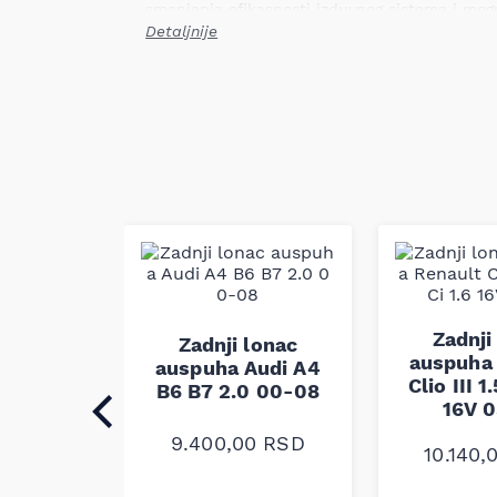
smanjenja efikasnosti izduvnog sistema i mog
u karoseriju.
Detaljnije
Mesto ugradnje: zadnji
Tip: namjenski
Težina: 7,80 kg
Primena: PEUGEOT 406 2.0HDi šal TDKat
Lonac je dizajniran da obezbedi optimalno pri
gasova uz očuvanje fabričkih dimenzija i mo
direktnu zamenu bez dodatnih prilagođavanja. 
odabrani radi dugotrajnosti i otpornosti na ko
opterećenja.
Napomena: kompatibilnost mora biti proverena
lonac
Zadnji
Zadnji lonac
 Opel
auspuha
auspuha Audi A4
0 Dti 00-
Clio III 1
B6 B7 2.0 00-08
16V 
9.400,00
RSD
0
RSD
10.140,