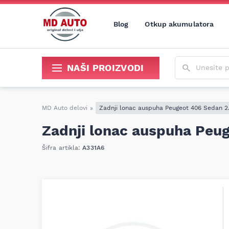
Blog
Otkup akumulatora
Unesite poja
NAŠI PROIZVODI
Sredstva za održavanje i popravku
MD Auto delovi
»
Zadnji lonac auspuha Peugeot 406 Sedan 2
Zadnji lonac auspuha Peu
Šifra artikla:
A331A6