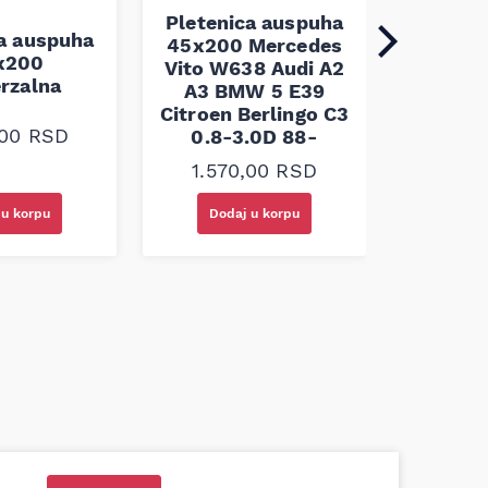
Pletenica auspuha
ca auspuha
45x200 Mercedes
Pleten
x200
Vito W638 Audi A2
45x100 
erzalna
A3 BMW 5 E39
Citroen Berlingo C3
1.10
,00
RSD
0.8-3.0D 88-
1.570,00
RSD
 u korpu
Dodaj u korpu
Doda