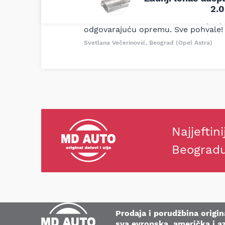
Uporedila sam sve moguće online pr
2.0
definitivno najbolje cene su ovde. K
delove iz MD Auto. Uvek dobra prep
odgovarajuću opremu. Sve pohvale!
Svetlana Večerinović, Beograd (Opel Astra)
Najjeftini
Beograd
Prodaja i porudžbina origina
sva evropska, američka i az