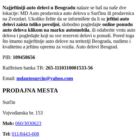
Najjeftiniji auto delovi u Beogradu
nalaze se baš na naše dve
lokacije: MD Auto prodavnica auto delova u Surčinu ili prodavnica
na Zvezdari. Ukoliko želite da se informišete da li su
jeftini auto
delovi zaista toliko povoljni
, slobodno pogledajte
online ponudu
auto delova klikom na marku automobila
, ili odaberite vrstu auto
delova i pogledajte koji su sve rezervni delovi u ponudi. Pored toga
što imamo najjeftinije auto delove na teritoriji Beograda, nudimo i
kvalitetnu a jeftinu opremu za vozila. Auto delovi Beograd.
PIB:
109458656
Raiffeisen banka TR:
265-1110310001533-56
Email:
mdautosurcin@yahoo.com
PRODAJNA MESTA
Surčin
Vojvođanska br. 153
Mob:
060/3030623
Tel:
011/8443-608