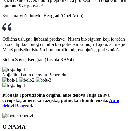
iz MD Auto. Uvek dobra preporuka za proizvođača i odgovarajuću
opremu. Sve pohvale!
Svetlana Večerinović, Beograd (Opel Astra)
Odlična usluga i ljubazni prodavci. Nisam bio siguran koji je tačan
naziv i tip kočionog cilindra bio potreban za moju Tojotu, ali me je
Miloš podsetio, istražio i preporučio odgovarajućeg proizvođača.
Stefan Savić, Beograd (Toyota RAV4)
Najjeftiniji auto delovi u Beogradu
Prodaja i porudžbina original auto delova i ulja za sva
evropska, američka i azijska, putnička i kombi vozila.
Auto
delovi Beograd
.
O NAMA