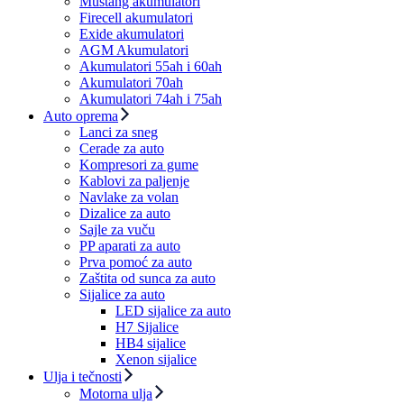
Mustang akumulatori
Firecell akumulatori
Exide akumulatori
AGM Akumulatori
Akumulatori 55ah i 60ah
Akumulatori 70ah
Akumulatori 74ah i 75ah
Auto oprema
Lanci za sneg
Cerade za auto
Kompresori za gume
Kablovi za paljenje
Navlake za volan
Dizalice za auto
Sajle za vuču
PP aparati za auto
Prva pomoć za auto
Zaštita od sunca za auto
Sijalice za auto
LED sijalice za auto
H7 Sijalice
HB4 sijalice
Xenon sijalice
Ulja i tečnosti
Motorna ulja