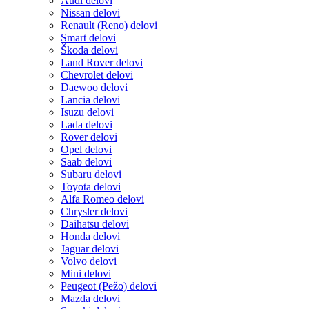
Audi delovi
Nissan delovi
Renault (Reno) delovi
Smart delovi
Škoda delovi
Land Rover delovi
Chevrolet delovi
Daewoo delovi
Lancia delovi
Isuzu delovi
Lada delovi
Rover delovi
Opel delovi
Saab delovi
Subaru delovi
Toyota delovi
Alfa Romeo delovi
Chrysler delovi
Daihatsu delovi
Honda delovi
Jaguar delovi
Volvo delovi
Mini delovi
Peugeot (Pežo) delovi
Mazda delovi