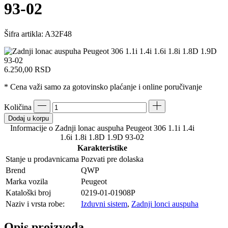
93-02
Šifra artikla:
A32F48
6.250,00
RSD
* Cena važi samo za gotovinsko plaćanje i online poručivanje
Količina
Dodaj u korpu
Informacije o Zadnji lonac auspuha Peugeot 306 1.1i 1.4i
1.6i 1.8i 1.8D 1.9D 93-02
Karakteristike
Stanje u prodavnicama
Pozvati pre dolaska
Brend
QWP
Marka vozila
Peugeot
Kataloški broj
0219-01-01908P
Naziv i vrsta robe:
Izduvni sistem
,
Zadnji lonci auspuha
Opis proizvoda