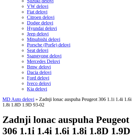
Suzuki delovi
VW delovi
Fiat delovi
Citroen delovi
Dodge delovi
Hyundai delovi
Jeep delovi
Mitsubishi delovi
Porsche (Porše) delovi
Seat delovi
Ssangyong delovi
Mercedes Delovi
Bmw delovi
Dacia delovi
Ford delovi
Iveco delovi
Kia delovi
MD Auto delovi
»
Zadnji lonac auspuha Peugeot 306 1.1i 1.4i 1.6i
1.8i 1.8D 1.9D 93-02
Zadnji lonac auspuha Peugeot
306 1.1i 1.4i 1.6i 1.8i 1.8D 1.9D