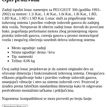
Zadnji ispušni lonac namenjen za PEUGEOT 306 (godišta 1993–
2002) za motore: 1.1i Kat., 1.4i Kat., 1.6i Kat., 1.8i Kat., 1.8D,
1.8D Kat., 1.9D i 1.9D Kat. Lonac služi za prigušivanje buke
izduvnog sistema i pravilno vođenje izduvnih gasova do zadnjeg
dela vozila. Neispravan ili oštećen zadnji lonac dovodi do povećane
buke, pogoršanja performansi motora zbog promenjenog otpora
protoku izduvnih gasova, curenja gasova u prostor motora/ispod
vozila i mogućeg oštećenja susednih delova izduvnog sistema.
Mesto ugradnje: zadnji
Strana ugradnje: desna / leva
Tip: namenski
Težina: 8,06 kg
Ovaj zadnji lonac projektovan je da zameni originalni deo uz
očuvanje dimenzija i funkcionalnosti izduvnog sistema. Omogućava
efikasno prigušivanje buke i pravilno vođenje izduvnih gasova,
smanjujući vibracije i stres na sistemu izduvnih cevi. Proizvod je
izrađen prema fabričkim standardima dimenzija kako bi odgovarao
predviđenim montažnim tačkama i priključcima.
Napomena: kompatibilnost se mora proveriti po broju šasije.