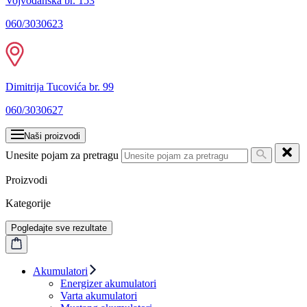
Vojvođanska br. 153
060/3030623
Dimitrija Tucovića br. 99
060/3030627
Naši proizvodi
Unesite pojam za pretragu
Proizvodi
Kategorije
Pogledajte sve rezultate
Akumulatori
Energizer akumulatori
Varta akumulatori