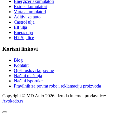
Energizer akumulatori
Exide akumulatori
Varta akumulatori
Aditivi za auto
Castrol ulja
Elf ulja
Eneos ulja
H7 Sijalice
Korisni linkovi
Blog
Kontakt
Opšti uslovi kupovine
Načini plaćanja
Načini isporuke
Pravilnik za povrat robe i reklamaciju proizvoda
Copyright © MD Auto 2026 | Izrada internet prodavnice:
Avokado.rs