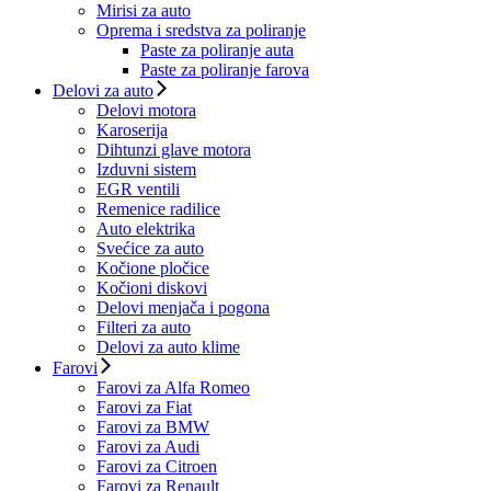
Mirisi za auto
Oprema i sredstva za poliranje
Paste za poliranje auta
Paste za poliranje farova
Delovi za auto
Delovi motora
Karoserija
Dihtunzi glave motora
Izduvni sistem
EGR ventili
Remenice radilice
Auto elektrika
Svećice za auto
Kočione pločice
Kočioni diskovi
Delovi menjača i pogona
Filteri za auto
Delovi za auto klime
Farovi
Farovi za Alfa Romeo
Farovi za Fiat
Farovi za BMW
Farovi za Audi
Farovi za Citroen
Farovi za Renault