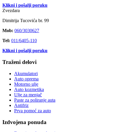
Klikni i pošalji poruku
Zvezdara
Dimitrija Tucovića br. 99
Mob:
060/3030627
Tel:
011/6405-110
Klikni i pošalji poruku
Traženi delovi
Akumulatori
Auto oprema
Motorno ulje
Auto kozmetika
Ulje za menjač
Paste za poliranje auta
Antifriz
Prva pomoć za auto
Izdvojena ponuda