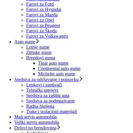
Farovi za Ford
Farovi za Hyundai
Farovi za Mazda
Farovi za Opel
Farovi za Peugeot
Farovi za Škoda
Farovi za Volkswagen
Auto gume
Letnje gume
Zimske gume
Brendovi guma
Tigar auto gume
Continental auto gume
Michelin auto gume
Sredstva za održavanje i popravku
Lepkovi i zaptivači
Tehnički sprejevi
Sredstva za zaštitu auta
Sredstva za podmazivanje
Radna higijena
Trake i izolacioni materijali
Mali servis automobila
Veliki servis automobila
Delovi po brendovima