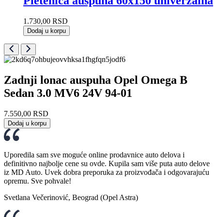
Pletenica auspuha 60x150 univerzalna
1.730,00
RSD
Dodaj u korpu
Zadnji lonac auspuha Opel Omega B
Sedan 3.0 MV6 24V 94-01
7.550,00
RSD
Dodaj u korpu
Uporedila sam sve moguće online prodavnice auto delova i
definitivno najbolje cene su ovde. Kupila sam više puta auto delove
iz MD Auto. Uvek dobra preporuka za proizvođača i odgovarajuću
opremu. Sve pohvale!
Svetlana Večerinović, Beograd (Opel Astra)