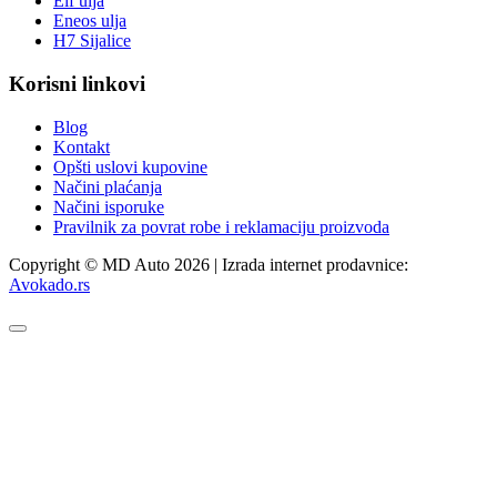
Elf ulja
Eneos ulja
H7 Sijalice
Korisni linkovi
Blog
Kontakt
Opšti uslovi kupovine
Načini plaćanja
Načini isporuke
Pravilnik za povrat robe i reklamaciju proizvoda
Copyright © MD Auto 2026 | Izrada internet prodavnice:
Avokado.rs