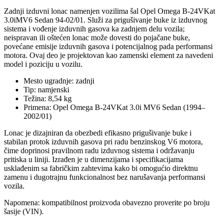
Zadnji izduvni lonac namenjen vozilima šal Opel Omega B-24VKat
3.0iMV6 Sedan 94-02/01. Služi za prigušivanje buke iz izduvnog
sistema i vođenje izduvnih gasova ka zadnjem delu vozila;
neispravan ili oštećen lonac može dovesti do pojačane buke,
povećane emisije izduvnih gasova i potencijalnog pada performansi
motora. Ovaj deo je projektovan kao zamenski element za navedeni
model i poziciju u vozilu.
Mesto ugradnje: zadnji
Tip: namjenski
Težina: 8,54 kg
Primena: Opel Omega B-24VKat 3.0i MV6 Sedan (1994–
2002/01)
Lonac je dizajniran da obezbedi efikasno prigušivanje buke i
stabilan protok izduvnih gasova pri radu benzinskog V6 motora,
čime doprinosi pravilnom radu izduvnog sistema i održavanju
pritiska u liniji. Izrađen je u dimenzijama i specifikacijama
usklađenim sa fabričkim zahtevima kako bi omogućio direktnu
zamenu i dugotrajnu funkcionalnost bez narušavanja performansi
vozila.
Napomena: kompatibilnost proizvoda obavezno proverite po broju
šasije (VIN).