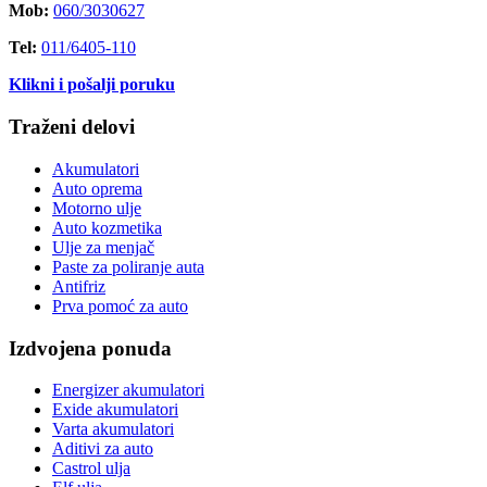
Mob:
060/3030627
Tel:
011/6405-110
Klikni i pošalji poruku
Traženi delovi
Akumulatori
Auto oprema
Motorno ulje
Auto kozmetika
Ulje za menjač
Paste za poliranje auta
Antifriz
Prva pomoć za auto
Izdvojena ponuda
Energizer akumulatori
Exide akumulatori
Varta akumulatori
Aditivi za auto
Castrol ulja