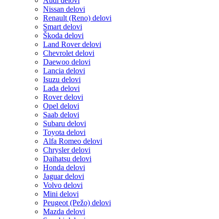
Audi delovi
Nissan delovi
Renault (Reno) delovi
Smart delovi
Škoda delovi
Land Rover delovi
Chevrolet delovi
Daewoo delovi
Lancia delovi
Isuzu delovi
Lada delovi
Rover delovi
Opel delovi
Saab delovi
Subaru delovi
Toyota delovi
Alfa Romeo delovi
Chrysler delovi
Daihatsu delovi
Honda delovi
Jaguar delovi
Volvo delovi
Mini delovi
Peugeot (Pežo) delovi
Mazda delovi