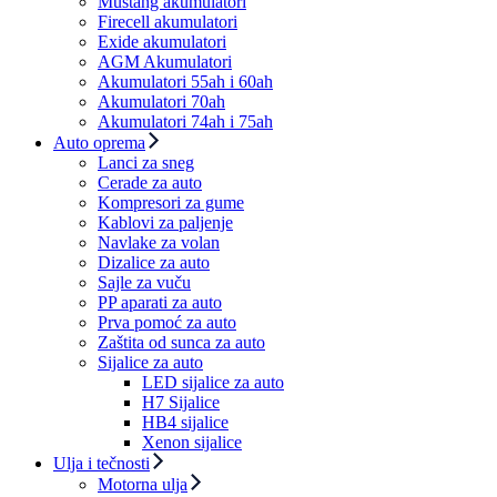
Mustang akumulatori
Firecell akumulatori
Exide akumulatori
AGM Akumulatori
Akumulatori 55ah i 60ah
Akumulatori 70ah
Akumulatori 74ah i 75ah
Auto oprema
Lanci za sneg
Cerade za auto
Kompresori za gume
Kablovi za paljenje
Navlake za volan
Dizalice za auto
Sajle za vuču
PP aparati za auto
Prva pomoć za auto
Zaštita od sunca za auto
Sijalice za auto
LED sijalice za auto
H7 Sijalice
HB4 sijalice
Xenon sijalice
Ulja i tečnosti
Motorna ulja