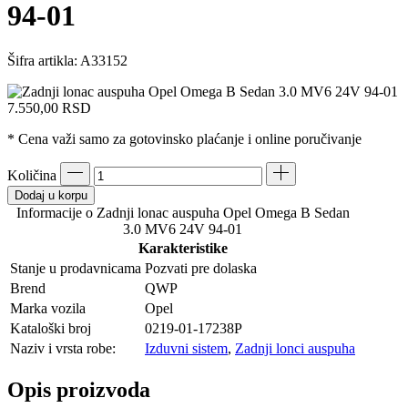
94-01
Šifra artikla:
A33152
7.550,00
RSD
* Cena važi samo za gotovinsko plaćanje i online poručivanje
Količina
Dodaj u korpu
Informacije o Zadnji lonac auspuha Opel Omega B Sedan
3.0 MV6 24V 94-01
Karakteristike
Stanje u prodavnicama
Pozvati pre dolaska
Brend
QWP
Marka vozila
Opel
Kataloški broj
0219-01-17238P
Naziv i vrsta robe:
Izduvni sistem
,
Zadnji lonci auspuha
Opis proizvoda