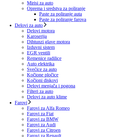
Mirisi za auto
Oprema i sredstva za poliranje
Paste za poliranje auta
Paste za poliranje farova
Delovi za auto
Delovi motora
Karoserija
Dihtunzi glave motora
Izduvni sistem
EGR ventili
Remenice radilice
Auto elektrika
Svećice za auto
Kočione pločice
Kočioni diskovi
Delovi menjača i pogona
Filteri za auto
Delovi za auto klime
Farovi
Farovi za Alfa Romeo
Farovi za Fiat
Farovi za BMW
Farovi za Audi
Farovi za Citroen
Farovi za Renault