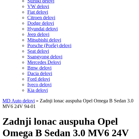
Suzuki delovi
VW delovi
Fiat delovi
Citroen delovi
Dodge delovi
Hyundai delovi
Jeep delovi
Mitsubishi delovi
Porsche (Porše) delovi
Seat delovi
Ssangyong delovi
Mercedes Delovi
Bmw delovi
Dacia delovi
Ford delovi
Iveco delovi
Kia delovi
MD Auto delovi
»
Zadnji lonac auspuha Opel Omega B Sedan 3.0
MV6 24V 94-01
Zadnji lonac auspuha Opel
Omega B Sedan 3.0 MV6 24V