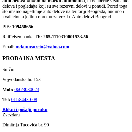
auto delova klikom na marku automobila
, ili odaberite vrstu auto
delova i pogledajte koji su sve rezervni delovi u ponudi. Pored toga
što imamo najjeftinije auto delove na teritoriji Beograda, nudimo i
kvalitetnu a jeftinu opremu za vozila. Auto delovi Beograd.
PIB:
109458656
Raiffeisen banka TR:
265-1110310001533-56
Email:
mdautosurcin@yahoo.com
PRODAJNA MESTA
Surčin
Vojvođanska br. 153
Mob:
060/3030623
Tel:
011/8443-608
Klikni i pošalji poruku
Zvezdara
Dimitrija Tucovića br. 99