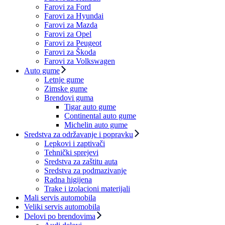
Farovi za Ford
Farovi za Hyundai
Farovi za Mazda
Farovi za Opel
Farovi za Peugeot
Farovi za Škoda
Farovi za Volkswagen
Auto gume
Letnje gume
Zimske gume
Brendovi guma
Tigar auto gume
Continental auto gume
Michelin auto gume
Sredstva za održavanje i popravku
Lepkovi i zaptivači
Tehnički sprejevi
Sredstva za zaštitu auta
Sredstva za podmazivanje
Radna higijena
Trake i izolacioni materijali
Mali servis automobila
Veliki servis automobila
Delovi po brendovima