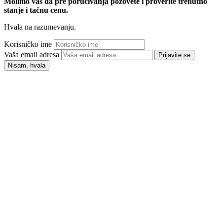
Molimo vas da pre poručivanja pozovete i proverite trenutno
stanje i tačnu cenu.
Hvala na razumevanju.
Korisničko ime
Vaša email adresa
Prijavite se
Nisam, hvala