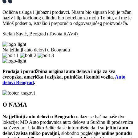
Odlična usluga i ljubazni prodavci. Nisam bio siguran koji je tačan
naziv i tip kočionog cilindra bio potreban za moju Tojotu, ali me je
Miloš podsetio, istražio i preporučio odgovarajućeg proizvođača.
Stefan Savić, Beograd (Toyota RAV4)
Najjeftiniji auto delovi u Beogradu
Prodaja i porudžbina original auto delova i ulja za sva
evropska, američka i azijska, putnička i kombi vozila.
Auto
delovi Beograd
.
O NAMA
Najjeftiniji auto delovi u Beogradu
nalaze se baš na naše dve
lokacije: MD Auto prodavnica auto delova u Surčinu ili prodavnica
na Zvezdari. Ukoliko želite da se informišete da li su
jeftini auto
delovi zaista toliko povoljni
, slobodno pogledajte
online ponudu