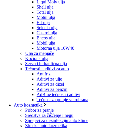
Liqui Moly ulja
Shell ulja
Total ulja
Motul ulja
Elf ulja
Selenia ulja
Castrol ulja
Eneos ulja
Mobil ulja
Motorna ulja 10W40
Ulja za menjače
Kočiona ulja
Servo i hidraulična ulja
Tečnosti i aditivi za auto
Antifriz
Aditivi za ulje
Aditivi za dizel
Aditivi za benzin
AdBlue tečnosti i aditivi
Tečnost za pranje vetrobrana
Auto kozmetika
Pribor za pranje
Sredstva za čišćenje i negu
Sprejevi za dezinfekciju auto klime
Zimska auto kozmetika