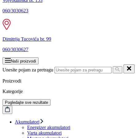
Vojvođanska br. 153
060/3030623
Dimitrija Tucovića br. 99
060/3030627
Naši proizvodi
Unesite pojam za pretragu
Proizvodi
Kategorije
Pogledajte sve rezultate
Akumulatori
Energizer akumulatori
Varta akumulatori