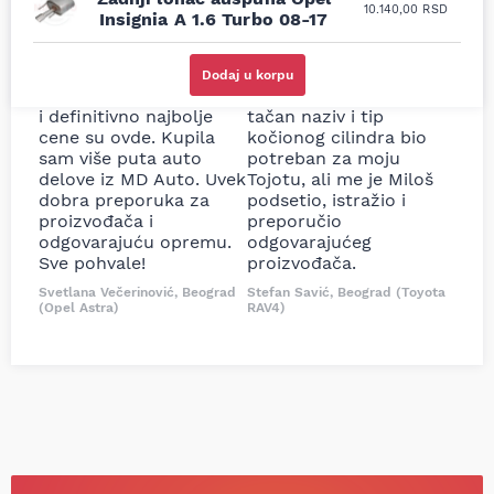
10.140,00
RSD
Insignia A 1.6 Turbo 08-17
Uporedila sam sve
Odlična usluga i
moguće online
ljubazni prodavci.
Dodaj u korpu
prodavnice auto delova
Nisam bio siguran koji je
i definitivno najbolje
tačan naziv i tip
cene su ovde. Kupila
kočionog cilindra bio
sam više puta auto
potreban za moju
delove iz MD Auto. Uvek
Tojotu, ali me je Miloš
dobra preporuka za
podsetio, istražio i
proizvođača i
preporučio
odgovarajuću opremu.
odgovarajućeg
Sve pohvale!
proizvođača.
Svetlana Večerinović, Beograd
Stefan Savić, Beograd (Toyota
(Opel Astra)
RAV4)