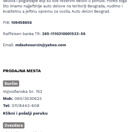
delova i pogledajte koji su sve rezervni delovi u ponudi. Pored toga
što imamo najjeftinije auto delove na teritoriji Beograda, nudimo i
kvalitetnu a jeftinu opremu za vozila. Auto delovi Beograd.
PIB:
109458656
Raiffeisen banka TR:
265-1110310001533-56
Email:
mdautosurcin@yahoo.com
PRODAJNA MESTA
Surčin
Vojvođanska br. 153
Mob:
060/3030623
Tel:
011/8443-608
Klikni i pošalji poruku
Zvezdara