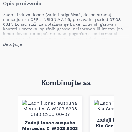
Opis proizvoda
Zadnji izduvni lonac (zadnji prigušivač, desna strana)
namenjen za OPEL INSIGNIA A 1.6, proizvodni period 07.08-
03.17. Lonac služi za ublažavanje buke izduvnih gasova i
kontrolu protoka ispušnih gasova; neispravan ili izostavljen
lonac dovodi do pojačane buke, pogoršanja performansi
motora i mogućeg povećanja emisije štetnih gasova.
Detaljnije
Mesto ugradnje: zadnji
Strana ugradnje: desna
Tip: namjenski
Težina: 7,00 kg
Oznaka proizvoda: Zadnji izduvni lonac
Primena: odgovara za OPEL INSIGNIA A 1.6 (07.08-03.17)
Lonac je konstruisan da zadrži fabričku funkciju prigušivanja
Kombinujte sa
buke i optimizovan protok izduvnih gasova kako bi vozilo
zadržalo zadate performanse i nivo emisije. Proizvod je
izrađen prema fabričkim dimenzijama i specifikacijama za
navedeni model.
Napomena: kompatibilnost mora biti proverena po broju
šasije.
Zadnji lonac 
ha
Zadnji lonac auspuha
Kia Cee'd 1.4 1
TDI
Mercedes C W203 S203