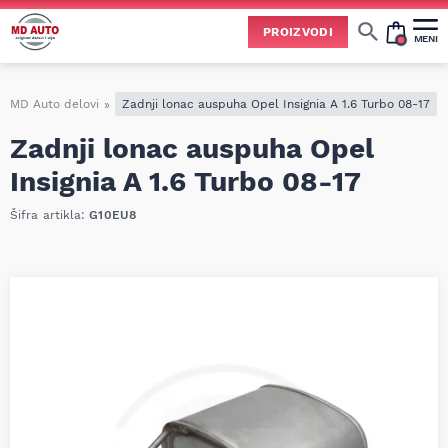
PROIZVODI
MENI
Cene svih vrsta ulja i aditiva trenutno su podložne čestim promenama
usled nestabilne situacije na tržištu i dešavanja na Bliskom istoku.
Zbog učestalih promena nabavnih cena, nije uvek moguće ažurirati cene na sajtu u realnom vremenu.
Molimo vas da pre poručivanja pozovete i proverite trenutno stanje i tačnu cenu.
MD Auto delovi
»
Zadnji lonac auspuha Opel Insignia A 1.6 Turbo 08-17
Zadnji lonac auspuha Opel
Insignia A 1.6 Turbo 08-17
Šifra artikla:
G10EU8