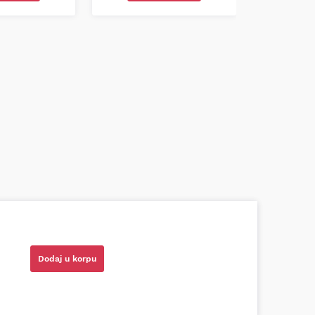
azni prodavci. Nisam bio siguran koji je
ionog cilindra bio potreban za moju Tojotu,
tio, istražio i preporučio odgovarajućeg
Dodaj u korpu
ota RAV4)