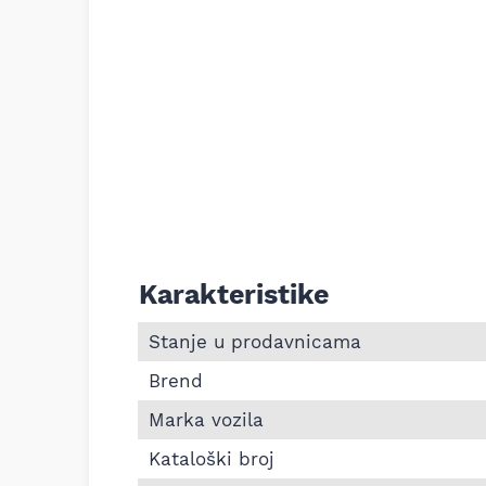
Karakteristike
Informacije o Zadnji lonac auspuha Opel 
Stanje u prodavnicama
Brend
Marka vozila
Kataloški broj