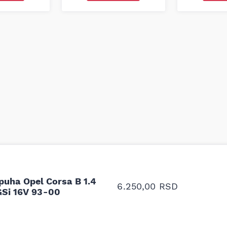
odavnice auto delova i
Odlična usluga i ljub
upila sam više puta auto
tačan naziv i tip koč
puha Opel Corsa B 1.4
oruka za proizvođača i
ali me je Miloš podse
6.250,00
RSD
GSi 16V 93-00
proizvođača.
Stefan Savić, Beograd (Toy