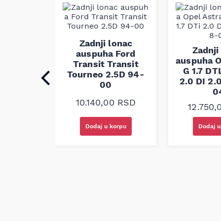
Napomena: kompatibilnost se mora proveriti p
Zadnji lonac
lonac
Zadnji
auspuha Ford
Audi A4
auspuha O
Transit Transit
I 00-04
G 1.7 DTL
Tourneo 2.5D 94-
2.0 DI 2.
00
0
00
RSD
10.140,00
RSD
12.750
korpu
Dodaj u korpu
Dodaj u