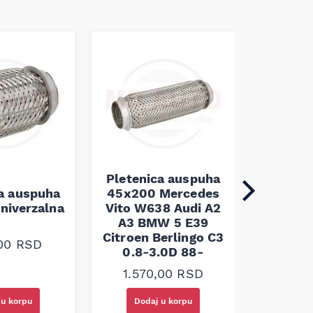
Pletenica auspuha
ca auspuha
45x200 Mercedes
Pleten
niverzalna
Vito W638 Audi A2
60x100 
A3 BMW 5 E39
Citroen Berlingo C3
,00
RSD
1.30
0.8-3.0D 88-
1.570,00
RSD
 u korpu
Dodaj u korpu
Doda