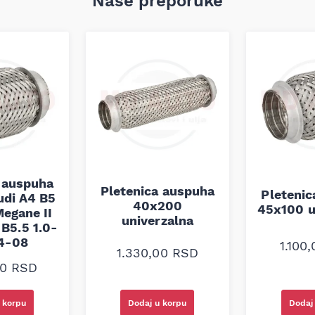
Naše preporuke
 auspuha
Pletenica auspuha
Pleteni
udi A4 B5
40x200
45x100 u
egane II
univerzalna
B5.5 1.0-
94-08
1.100
1.330,00
RSD
00
RSD
 korpu
Dodaj u korpu
Dodaj