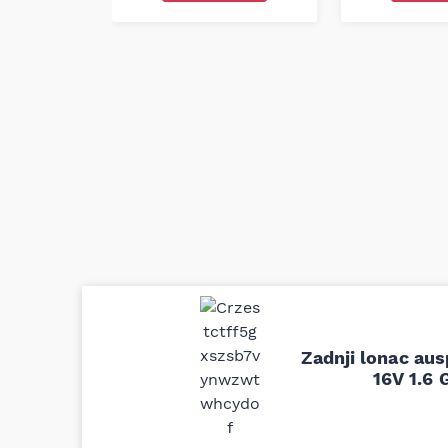
Uporedila sam sve moguće online pr
definitivno najbolje cene su ovde. K
Zadnji lonac aus
delove iz MD Auto. Uvek dobra prep
odgovarajuću opremu. Sve pohvale!
16V 1.6 
Svetlana Večerinović, Beograd (Opel Astra)