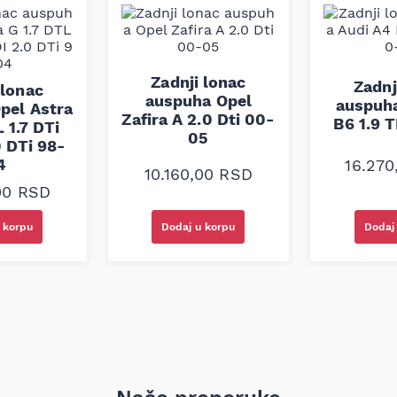
o broju šasije.
Zadnji lonac
Zadnj
 lonac
auspuha Opel
auspuha
pel Astra
Zafira A 2.0 Dti 00-
B6 1.9 
 1.7 DTi
05
0 DTi 98-
4
16.27
10.160,00
RSD
,00
RSD
 korpu
Dodaj u korpu
Dodaj