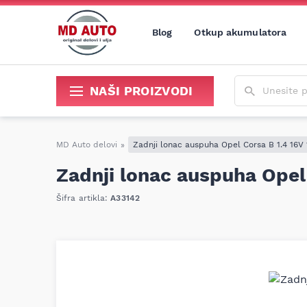
Blog
Otkup akumulatora
Unesite poja
NAŠI PROIZVODI
Sredstva za održavanje i popravku
MD Auto delovi
»
Zadnji lonac auspuha Opel Corsa B 1.4 16V 
Zadnji lonac auspuha Opel 
Šifra artikla:
A33142