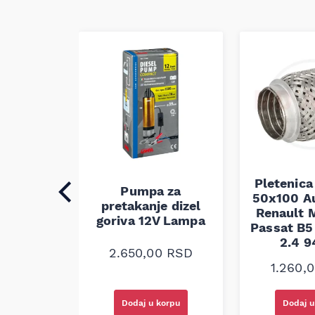
Pletenica
auspuha
Pumpa za
50x100 A
30
pretakanje dizel
Renault M
alna
goriva 12V Lampa
Passat B5 
2.4 
0
RSD
2.650,00
RSD
1.260,
korpu
Dodaj u korpu
Dodaj u