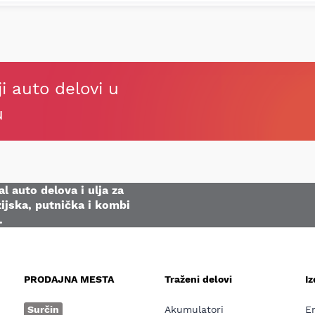
ji auto delovi u
u
l auto delova i ulja za
ijska, putnička i kombi
.
PRODAJNA MESTA
Traženi delovi
I
e
Surčin
Akumulatori
E