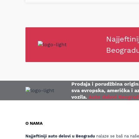
Najjeftini
Beograd
Prodaja i porudžbina origina
sva evropska, američka i az
vozila.
Auto delovi Beograd
O NAMA
Najjeftiniji auto delovi u Beogradu
nalaze se baš na naš