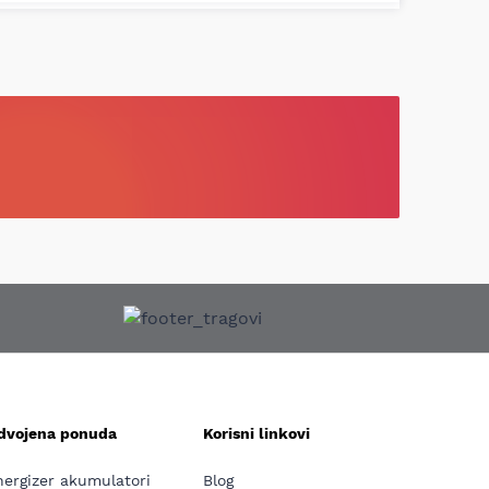
zdvojena ponuda
Korisni linkovi
nergizer akumulatori
Blog