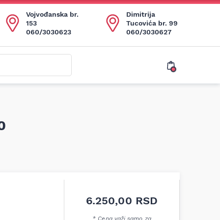
Vojvođanska br.
Dimitrija
153
Tucovića br. 99
060/3030623
060/3030627
0
6.250,00
RSD
* Cena važi samo za