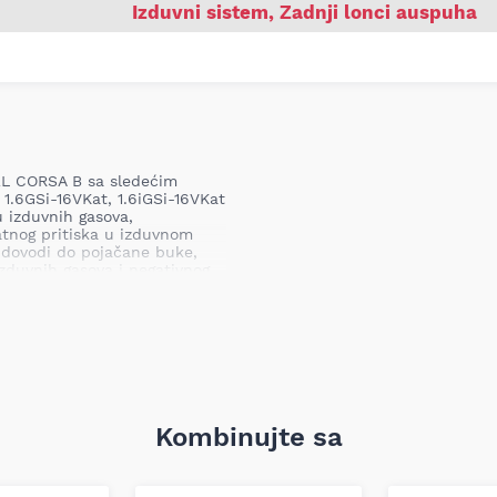
Izduvni sistem
,
Zadnji lonci auspuha
EL CORSA B sa sledećim
 1.6GSi-16VKat, 1.6iGSi-16VKat
 izduvnih gasova,
atnog pritiska u izduvnom
a dovodi do pojačane buke,
zduvnih gasova i negativnog
i-16VKat, 1.6iGSi-16VKat
ušivanja i usmeravanja
Kombinujte sa
stika izduvnog sistema.
nzijama, pogodnom za
.