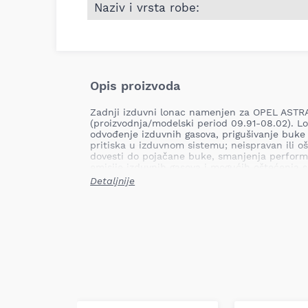
Naziv i vrsta robe:
Opis proizvoda
Zadnji izduvni lonac namenjen za OPEL ASTRA
(proizvodnja/modelski period 09.91-08.02). Lo
odvođenje izduvnih gasova, prigušivanje buke
pritiska u izduvnom sistemu; neispravan ili o
dovesti do pojačane buke, smanjenja perfor
emisije izduvnih gasova i mogućih oštećenja 
sistema.
Detaljnije
Mesto ugradnje: zadnji lonac
Tip: namjenski (specifičan za navedene 
Težina: 7,00 kg
Naziv proizvoda: zadnji izduvni lonac
Primena: OPEL ASTRA F, ASTRA F CLASSIC
Ovaj zadnji lonac je dizajniran da odgovara f
montažnim tačkama za navedene modele, obe
prigušivanje buke i neometan protok izduvnih
prema standardima za zamenske izduvne kom