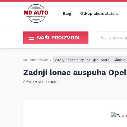
Blog
Otkup akumulatora
Unesite poja
NAŠI PROIZVODI
Sredstva za održavanje i popravku
MD Auto delovi
»
Zadnji lonac auspuha Opel Astra F Classic 1
Zadnji lonac auspuha Opel 
Šifra artikla:
E1BC08