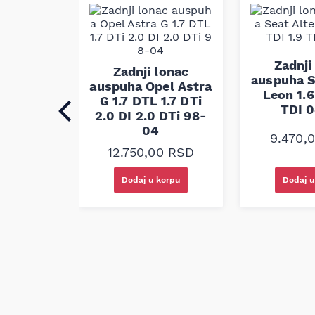
funkcionalnim zahtevima originalne opreme.
Napomena: kompatibilnost mora biti proverena
lonac
Zadnji
Zadnji lonac
a VW
auspuha S
auspuha Opel Astra
r T4 2.5
Leon 1.6
G 1.7 DTL 1.7 DTi
8-03
TDI 
2.0 DI 2.0 DTi 98-
04
0
RSD
9.470,
12.750,00
RSD
korpu
Dodaj u korpu
Dodaj u