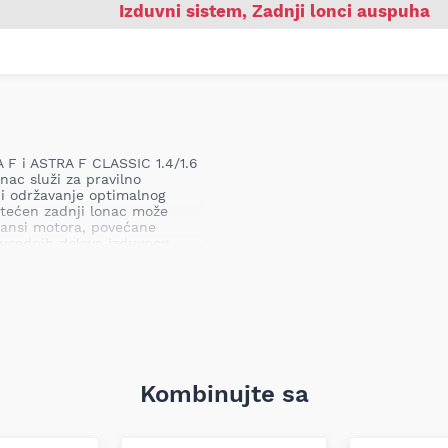
Izduvni sistem
,
Zadnji lonci auspuha
 F i ASTRA F CLASSIC 1.4/1.6
nac služi za pravilno
 i održavanje optimalnog
štećen zadnji lonac može
mansi motora, povećane
susednih delova izduvnog
modele)
 1.4/1.6 09.91-08.02
abričkim dimenzijama i
Kombinujte sa
zbeđujući pravilno
 gasova. Proizvod je izrađen
ponente i odgovara