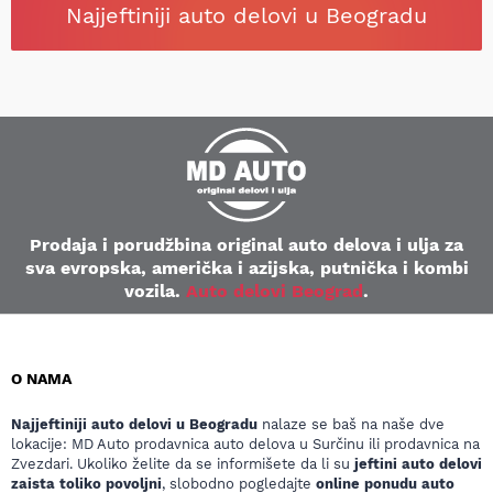
Najjeftiniji auto delovi u Beogradu
Prodaja i porudžbina original auto delova i ulja za
sva evropska, američka i azijska, putnička i kombi
vozila.
Auto delovi Beograd
.
O NAMA
Najjeftiniji auto delovi u Beogradu
nalaze se baš na naše dve
lokacije: MD Auto prodavnica auto delova u Surčinu ili prodavnica na
Zvezdari. Ukoliko želite da se informišete da li su
jeftini auto delovi
zaista toliko povoljni
, slobodno pogledajte
online ponudu auto