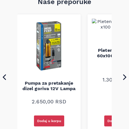
Naše preporuke
Pletenica au
a
60x100 unive
1.300,00
R
Pumpa za pretakanje
dizel goriva 12V Lampa
2.650,00
RSD
Dodaj u korpu
Dodaj u kor