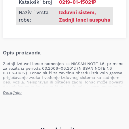
Kataloški broj
0219-01-15021P
Naziv i vrsta
Izduvni sistem
,
robe:
Zadnji lonci auspuha
Opis proizvoda
Zadnji izduvni lonac namenjen za NISSAN NOTE 1.6, primena
za vozila iz perioda 03.2006–06.2012 (NISSAN NOTE 1.6
03.06-06.12). Lonac služi za završnu obradu izduvnih gasova,
prigušavanje zvuka i vođenje izduvnog sistema ka zadnjem
delu vozila. Neispravan ili oštećen zadnji lonac može dovesti
do pojačanog buke, propuštanja izduvnih gasova, smanjenja
efikasnosti motora i mogućih problema sa emisijama.
Detaljnije
Mesto ugradnje: Zadnji
Tip: namjenski
Dužina: 860,0 mm
Težina: 4,00 kg
Naziv proizvoda: Zadnji izduvni lonac
Informacija o primeni: NISSAN NOTE 1.6 03.06-06.12