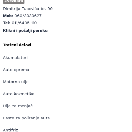
Zvezdara
Dimitrija Tucovića br. 99
Mob:
060/3030627
Tel:
011/6405-110
Klikni i pošalji poruku
Traženi delovi
Akumulatori
Auto oprema
Motorno ulje
Auto kozmetika
Ulje za menjač
Paste za poliranje auta
Antifriz