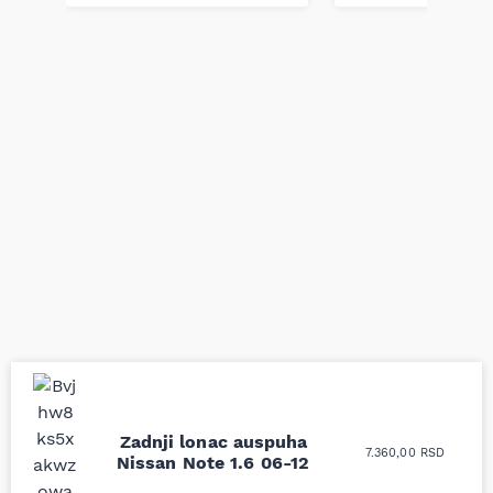
Uporedila sam sve
Odlična usluga i
Zadnji lonac auspuha
7.360,00
RSD
moguće online
ljubazni prodavci.
Nissan Note 1.6 06-12
prodavnice auto delova
Nisam bio siguran koji je