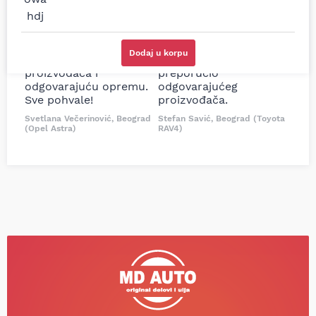
i definitivno najbolje
tačan naziv i tip
cene su ovde. Kupila
kočionog cilindra bio
sam više puta auto
potreban za moju
delove iz MD Auto. Uvek
Tojotu, ali me je Miloš
Dodaj u korpu
dobra preporuka za
podsetio, istražio i
proizvođača i
preporučio
odgovarajuću opremu.
odgovarajućeg
Sve pohvale!
proizvođača.
Svetlana Večerinović, Beograd
Stefan Savić, Beograd (Toyota
(Opel Astra)
RAV4)