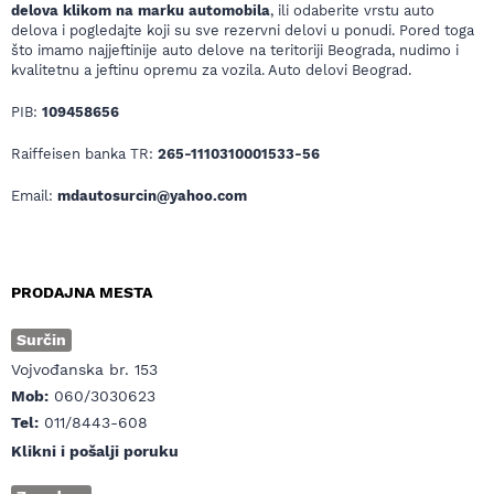
delova klikom na marku automobila
, ili odaberite vrstu auto
delova i pogledajte koji su sve rezervni delovi u ponudi. Pored toga
što imamo najjeftinije auto delove na teritoriji Beograda, nudimo i
kvalitetnu a jeftinu opremu za vozila. Auto delovi Beograd.
PIB:
109458656
Raiffeisen banka TR:
265-1110310001533-56
Email:
mdautosurcin@yahoo.com
PRODAJNA MESTA
Surčin
Vojvođanska br. 153
Mob:
060/3030623
Tel:
011/8443-608
Klikni i pošalji poruku