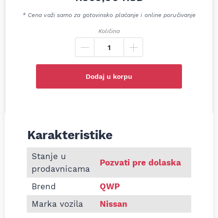
* Cena važi samo za gotovinsko plaćanje i online poručivanje
Količina
Dodaj u korpu
Karakteristike
Informacije o Zadnji lonac auspuha Nissan Note 1.
Stanje u
Pozvati pre dolaska
prodavnicama
Brend
QWP
Marka vozila
Nissan