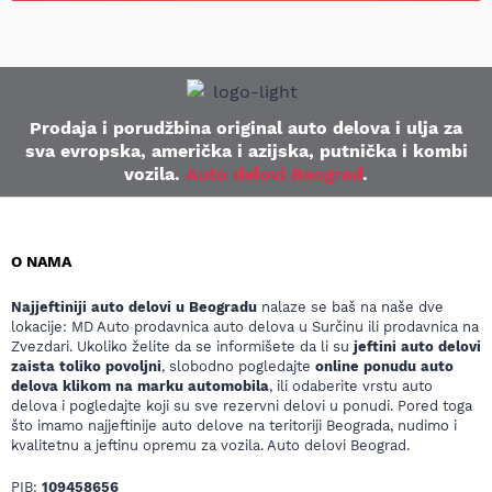
Prodaja i porudžbina original auto delova i ulja za
sva evropska, američka i azijska, putnička i kombi
vozila.
Auto delovi Beograd
.
O NAMA
Najjeftiniji auto delovi u Beogradu
nalaze se baš na naše dve
lokacije: MD Auto prodavnica auto delova u Surčinu ili prodavnica na
Zvezdari. Ukoliko želite da se informišete da li su
jeftini auto delovi
zaista toliko povoljni
, slobodno pogledajte
online ponudu auto
delova klikom na marku automobila
, ili odaberite vrstu auto
delova i pogledajte koji su sve rezervni delovi u ponudi. Pored toga
što imamo najjeftinije auto delove na teritoriji Beograda, nudimo i
kvalitetnu a jeftinu opremu za vozila. Auto delovi Beograd.
PIB:
109458656