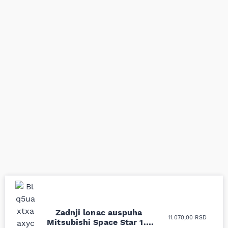
Uporedila sam sve
Odlična usluga i
Zadnji lonac auspuha
11.070,00
RSD
moguće online
ljubazni prodavci.
Mitsubishi Space Star 1.3