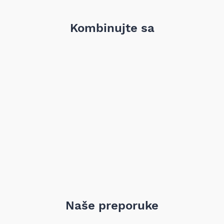
Težina: 9,96 kg
Primena: Mitsubishi Space Star 1.3 / 1.6 / 1.8 (modeli
06.1998–12.2004)
Kombinujte sa
Lonac je konstruisan da obezbedi prigušivanje buke i pravilno
odvođenje izduvnih gasova u skladu sa zahtevima za
navedene modele. Proizvod je izrađen prema fabričkim
standardima i dimenzijama, što omogućava pravilnu ugradnju
i funkcionalnost u originalnom izduvnom sistemu.
Napomena: kompatibilnost mora se proveriti po broju šasije.
Naše preporuke