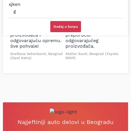
prodavnice auto delova
Nisam bio siguran koji je
1.6 1.8 98-04
i definitivno najbolje
tačan naziv i tip
cene su ovde. Kupila
kočionog cilindra bio
sam više puta auto
potreban za moju
delove iz MD Auto. Uvek
Tojotu, ali me je Miloš
Dodaj u korpu
dobra preporuka za
podsetio, istražio i
proizvođača i
preporučio
odgovarajuću opremu.
odgovarajućeg
Sve pohvale!
proizvođača.
Svetlana Večerinović, Beograd
Stefan Savić, Beograd (Toyota
(Opel Astra)
RAV4)
Najjeftiniji auto delovi u Beogradu