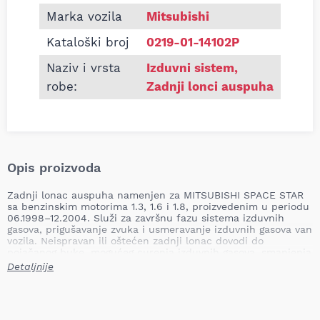
Marka vozila
Mitsubishi
Kataloški broj
0219-01-14102P
Naziv i vrsta
Izduvni sistem
,
robe:
Zadnji lonci auspuha
Opis proizvoda
Zadnji lonac auspuha namenjen za MITSUBISHI SPACE STAR
sa benzinskim motorima 1.3, 1.6 i 1.8, proizvedenim u periodu
06.1998–12.2004. Služi za završnu fazu sistema izduvnih
gasova, prigušavanje zvuka i usmeravanje izduvnih gasova van
vozila. Neispravan ili oštećen zadnji lonac dovodi do
pojačanog buke, mogućeg curenja izduvnih gasova, smanjenja
efikasnosti sistema izduva i rizika od prodora izduvnih gasova
Detaljnije
u kabinu.
Mesto ugradnje: zadnji
Tip: namenski