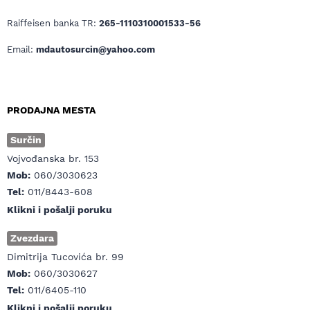
Raiffeisen banka TR:
265-1110310001533-56
Email:
mdautosurcin@yahoo.com
PRODAJNA MESTA
Surčin
Vojvođanska br. 153
Mob:
060/3030623
Tel:
011/8443-608
Klikni i pošalji poruku
Zvezdara
Dimitrija Tucovića br. 99
Mob:
060/3030627
Tel:
011/6405-110
Klikni i pošalji poruku