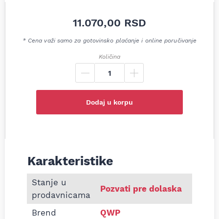
11.070,00
RSD
* Cena važi samo za gotovinsko plaćanje i online poručivanje
Količina
Dodaj u korpu
Karakteristike
Informacije o Zadnji lonac auspuha Mitsubishi Spac
Stanje u
Pozvati pre dolaska
prodavnicama
Brend
QWP