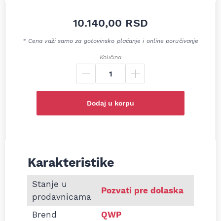
10.140,00
RSD
* Cena važi samo za gotovinsko plaćanje i online poručivanje
Količina
Dodaj u korpu
Karakteristike
Informacije o Zadnji lonac auspuha Mitsubishi Paje
Stanje u
Pozvati pre dolaska
prodavnicama
Brend
QWP