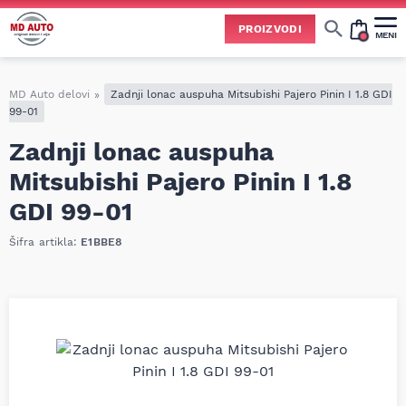
PROIZVODI
MENI
Cene svih vrsta ulja i aditiva trenutno su podložne čestim promenama
usled nestabilne situacije na tržištu i dešavanja na Bliskom istoku.
Zbog učestalih promena nabavnih cena, nije uvek moguće ažurirati cene na sajtu u realnom vremenu.
Molimo vas da pre poručivanja pozovete i proverite trenutno stanje i tačnu cenu.
MD Auto delovi
»
Zadnji lonac auspuha Mitsubishi Pajero Pinin I 1.8 GDI
99-01
Zadnji lonac auspuha
Mitsubishi Pajero Pinin I 1.8
GDI 99-01
Šifra artikla:
E1BBE8