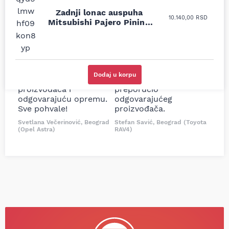
Uporedila sam sve
Odlična usluga i
Zadnji lonac auspuha
10.140,00
RSD
moguće online
ljubazni prodavci.
Mitsubishi Pajero Pinin I
prodavnice auto delova
Nisam bio siguran koji je
1.8 GDI 99-01
i definitivno najbolje
tačan naziv i tip
cene su ovde. Kupila
kočionog cilindra bio
sam više puta auto
potreban za moju
delove iz MD Auto. Uvek
Tojotu, ali me je Miloš
Dodaj u korpu
dobra preporuka za
podsetio, istražio i
proizvođača i
preporučio
odgovarajuću opremu.
odgovarajućeg
Sve pohvale!
proizvođača.
Svetlana Večerinović, Beograd
Stefan Savić, Beograd (Toyota
(Opel Astra)
RAV4)