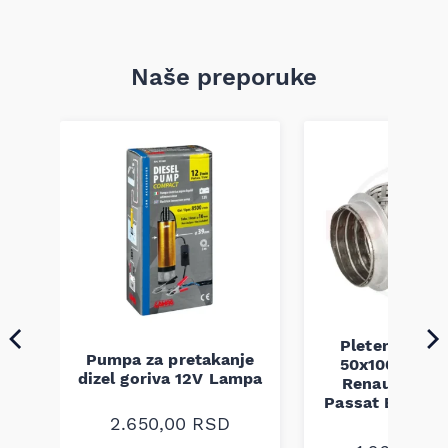
Naše preporuke
Pletenica au
Pumpa za pretakanje
50x100 Audi 
a
dizel goriva 12V Lampa
Renault Mega
Passat B5 B5.5 
94-08
2.650,00
RSD