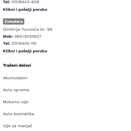
Tel:
011/8443-608
Klikni i pošalji poruku
Zvezdara
Dimitrija Tucovića br. 99
Mob:
060/3030627
Tel:
011/6405-110
Klikni i pošalji poruku
Traženi delovi
Akumulatori
Auto oprema
Motorno ulje
Auto kozmetika
Ulje za menjač