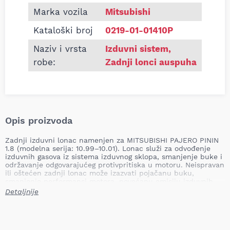
Marka vozila
Mitsubishi
Kataloški broj
0219-01-01410P
Naziv i vrsta
Izduvni sistem
,
robe:
Zadnji lonci auspuha
Opis proizvoda
Zadnji izduvni lonac namenjen za MITSUBISHI PAJERO PININ
1.8 (modelna serija: 10.99–10.01). Lonac služi za odvođenje
izduvnih gasova iz sistema izduvnog sklopa, smanjenje buke i
održavanje odgovarajućeg protivpritiska u motoru. Neispravan
ili oštećen zadnji lonac može izazvati pojačanu buku,
smanjenje performansi motora, povećanu emisiju izduvnih
gasova i potencijalno ubrzano propadanje drugih delova
Detaljnije
izduvnog sistema.
Naziv proizvoda: Zadnji izduvni lonac
Mesto ugradnje: zadnji