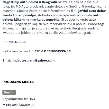
Najjeftiniji auto delovi u Beogradu
nalaze se baš na naše dve
lokacije: MD Auto prodavnica auto delova u Surčinu ili prodavnica na
Zvezdari. Ukoliko želite da se informišete da li su
jeftini auto delovi
zaista toliko povoljni
, slobodno pogledajte
online ponudu auto
delova klikom na marku automobila
, ili odaberite vrstu auto
delova i pogledajte koji su sve rezervni delovi u ponudi. Pored toga
što imamo najjeftinije auto delove na teritoriji Beograda, nudimo i
kvalitetnu a jeftinu opremu za vozila. Auto delovi Beograd.
PIB:
109458656
Raiffeisen banka TR:
265-1110310001533-56
Email:
mdautosurcin@yahoo.com
PRODAJNA MESTA
Surčin
Vojvođanska br. 153
Mob:
060/3030623