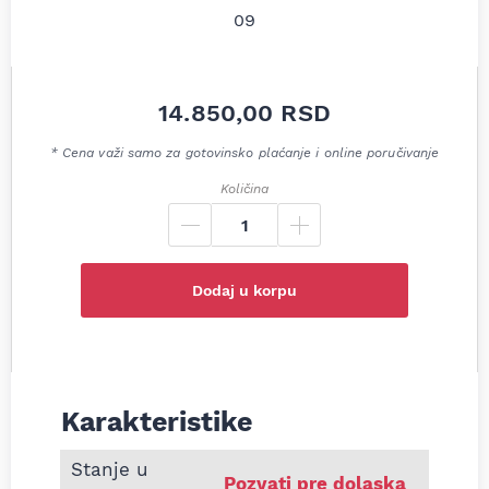
14.850,00
RSD
* Cena važi samo za gotovinsko plaćanje i online poručivanje
Količina
Dodaj u korpu
Karakteristike
Informacije o Zadnji lonac auspuha Mercedes C 
Stanje u
Pozvati pre dolaska