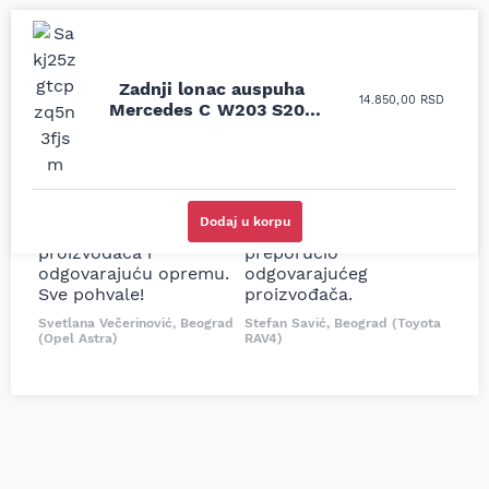
Uporedila sam sve
Odlična usluga i
Zadnji lonac auspuha
14.850,00
RSD
moguće online
ljubazni prodavci.
Mercedes C W203 S203
prodavnice auto delova
Nisam bio siguran koji je
CLK C209 C200 CDI C220
i definitivno najbolje
tačan naziv i tip
CDI 01-09
cene su ovde. Kupila
kočionog cilindra bio
sam više puta auto
potreban za moju
delove iz MD Auto. Uvek
Tojotu, ali me je Miloš
Dodaj u korpu
dobra preporuka za
podsetio, istražio i
proizvođača i
preporučio
odgovarajuću opremu.
odgovarajućeg
Sve pohvale!
proizvođača.
Svetlana Večerinović, Beograd
Stefan Savić, Beograd (Toyota
(Opel Astra)
RAV4)