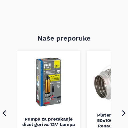
Naše preporuke
Pletenica au
Pumpa za pretakanje
50x100 Audi 
a
dizel goriva 12V Lampa
Renault Mega