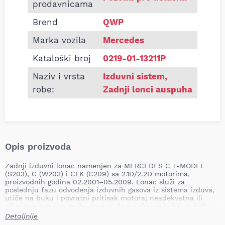
prodavnicama
Brend
QWP
Marka vozila
Mercedes
Kataloški broj
0219-01-13211P
Naziv i vrsta
Izduvni sistem
,
robe:
Zadnji lonci auspuha
Opis proizvoda
Zadnji izduvni lonac namenjen za MERCEDES C T-MODEL
(S203), C (W203) i CLK (C209) sa 2.1D/2.2D motorima,
proizvodnih godina 02.2001–05.2009. Lonac služi za
poslednju fazu odvođenja izduvnih gasova iz sistema izduva,
utiče na buku i povratni pritisak motora; neadekvatna ili
oštećena zamena može dovesti do pojačanog buke, gubitka
performansi, povećane emisije izduvnih gasova i
Detaljnije
potencijalnog oštećenja susednih komponenti sistema izduva.