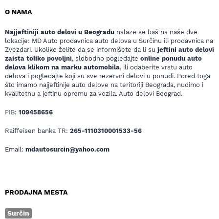
O NAMA
Najjeftiniji auto delovi u Beogradu
nalaze se baš na naše dve
lokacije: MD Auto prodavnica auto delova u Surčinu ili prodavnica na
Zvezdari. Ukoliko želite da se informišete da li su
jeftini auto delovi
zaista toliko povoljni
, slobodno pogledajte
online ponudu auto
delova klikom na marku automobila
, ili odaberite vrstu auto
delova i pogledajte koji su sve rezervni delovi u ponudi. Pored toga
što imamo najjeftinije auto delove na teritoriji Beograda, nudimo i
kvalitetnu a jeftinu opremu za vozila. Auto delovi Beograd.
PIB:
109458656
Raiffeisen banka TR:
265-1110310001533-56
Email:
mdautosurcin@yahoo.com
PRODAJNA MESTA
Surčin