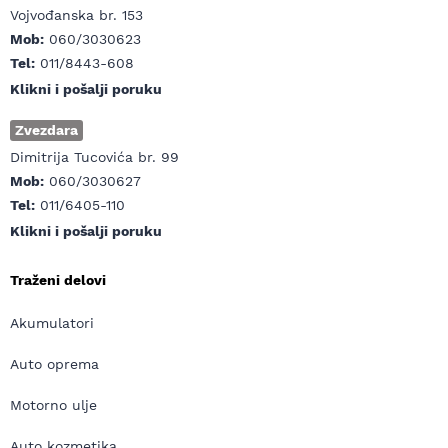
Vojvođanska br. 153
Mob:
060/3030623
Tel:
011/8443-608
Klikni i pošalji poruku
Zvezdara
Dimitrija Tucovića br. 99
Mob:
060/3030627
Tel:
011/6405-110
Klikni i pošalji poruku
Traženi delovi
Akumulatori
Auto oprema
Motorno ulje
Auto kozmetika