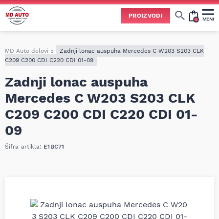
PROIZVODI
MENI
Cene svih vrsta ulja i aditiva trenutno su podložne čestim promenama
usled nestabilne situacije na tržištu i dešavanja na Bliskom istoku.
Zbog učestalih promena nabavnih cena, nije uvek moguće ažurirati cene na sajtu u realnom vremenu.
Molimo vas da pre poručivanja pozovete i proverite trenutno stanje i tačnu cenu.
MD Auto delovi
»
Zadnji lonac auspuha Mercedes C W203 S203 CLK
C209 C200 CDI C220 CDI 01-09
Zadnji lonac auspuha
Mercedes C W203 S203 CLK
C209 C200 CDI C220 CDI 01-
09
Šifra artikla:
E1BC71