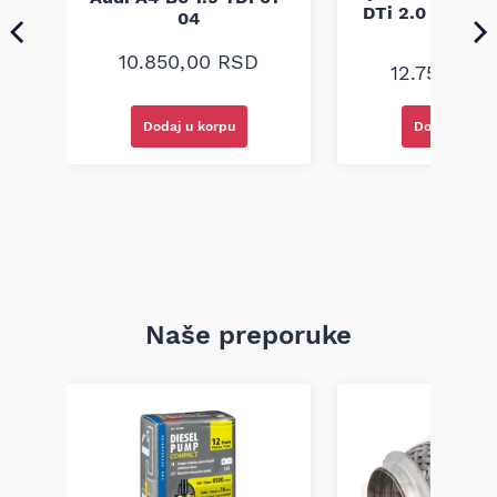
DTi 2.0 DI 2.0 
04
04
10.850,00
RSD
12.750,00
Dodaj u korpu
Dodaj u kor
Naše preporuke