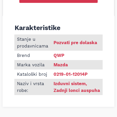
Karakteristike
Informacije o Zadnji lonac auspuha Mazda 3 1.3 1.6
Stanje u
Pozvati pre dolaska
prodavnicama
Brend
QWP
Marka vozila
Mazda
Kataloški broj
0219-01-12014P
Naziv i vrsta
Izduvni sistem
,
robe:
Zadnji lonci auspuha