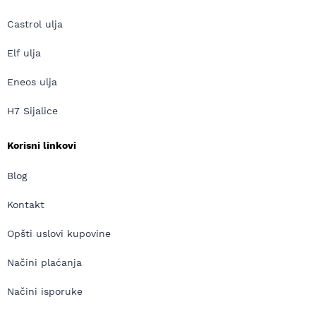
Castrol ulja
Elf ulja
Eneos ulja
H7 Sijalice
Korisni linkovi
Blog
Kontakt
Opšti uslovi kupovine
Načini plaćanja
Načini isporuke