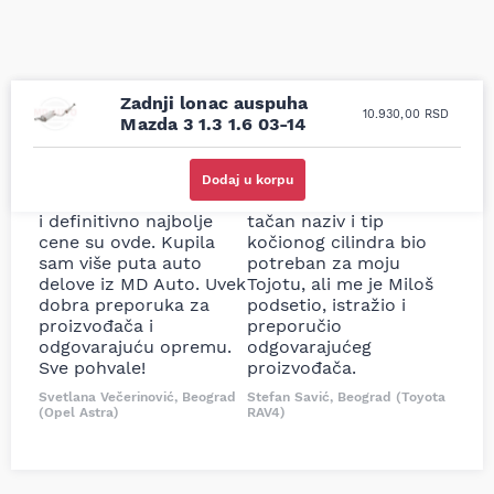
Zadnji lonac auspuha
10.930,00
RSD
Mazda 3 1.3 1.6 03-14
Uporedila sam sve
Odlična usluga i
moguće online
ljubazni prodavci.
Dodaj u korpu
prodavnice auto delova
Nisam bio siguran koji je
i definitivno najbolje
tačan naziv i tip
cene su ovde. Kupila
kočionog cilindra bio
sam više puta auto
potreban za moju
delove iz MD Auto. Uvek
Tojotu, ali me je Miloš
dobra preporuka za
podsetio, istražio i
proizvođača i
preporučio
odgovarajuću opremu.
odgovarajućeg
Sve pohvale!
proizvođača.
Svetlana Večerinović, Beograd
Stefan Savić, Beograd (Toyota
(Opel Astra)
RAV4)