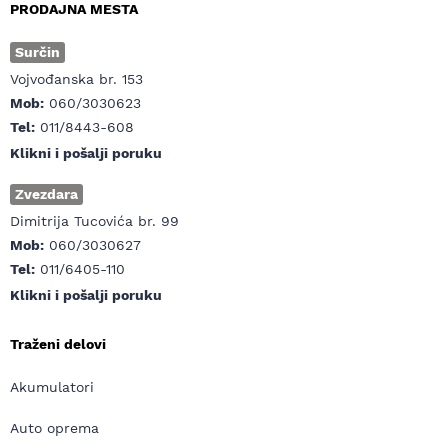
PRODAJNA MESTA
Surčin
Vojvođanska br. 153
Mob:
060/3030623
Tel:
011/8443-608
Klikni i pošalji poruku
Zvezdara
Dimitrija Tucovića br. 99
Mob:
060/3030627
Tel:
011/6405-110
Klikni i pošalji poruku
Traženi delovi
Akumulatori
Auto oprema