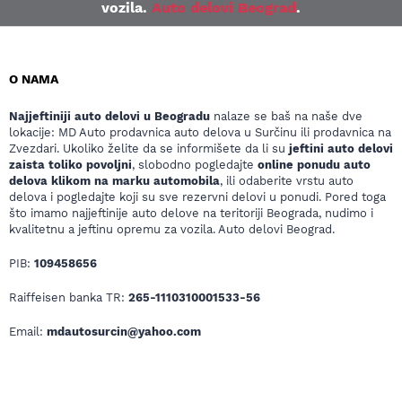
vozila.
Auto delovi Beograd
.
O NAMA
Najjeftiniji auto delovi u Beogradu
nalaze se baš na naše dve
lokacije: MD Auto prodavnica auto delova u Surčinu ili prodavnica na
Zvezdari. Ukoliko želite da se informišete da li su
jeftini auto delovi
zaista toliko povoljni
, slobodno pogledajte
online ponudu auto
delova klikom na marku automobila
, ili odaberite vrstu auto
delova i pogledajte koji su sve rezervni delovi u ponudi. Pored toga
što imamo najjeftinije auto delove na teritoriji Beograda, nudimo i
kvalitetnu a jeftinu opremu za vozila. Auto delovi Beograd.
PIB:
109458656
Raiffeisen banka TR:
265-1110310001533-56
Email:
mdautosurcin@yahoo.com