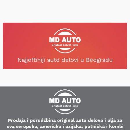
Najjeftiniji auto delovi u Beogradu
Prodaja i porudžbina original auto delova i ulja za
sva evropska, američka i azijska, putnička i kombi