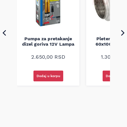
Pumpa za pretakanje
Pletenica au
a
dizel goriva 12V Lampa
60x100 unive
2.650,00
RSD
1.300,00
R
Dodaj u korpu
Dodaj u kor