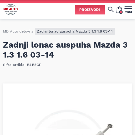
PROIZVODI
MENI
Cene svih vrsta ulja i aditiva trenutno su podložne čestim promenama
usled nestabilne situacije na tržištu i dešavanja na Bliskom istoku.
Zbog učestalih promena nabavnih cena, nije uvek moguće ažurirati cene na sajtu u realnom vremenu.
Molimo vas da pre poručivanja pozovete i proverite trenutno stanje i tačnu cenu.
MD Auto delovi
»
Zadnji lonac auspuha Mazda 3 1.3 1.6 03-14
Zadnji lonac auspuha Mazda 3
1.3 1.6 03-14
Šifra artikla:
E4E5CF