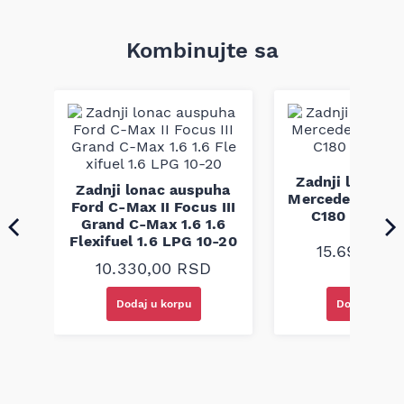
Težina: 8,00 kg
Primena: LAND ROVER FREELANDER I 2.0D (11.00–10.06)
Lonac je konstruisan da zameni fabričku komponentu u
Kombinujte sa
zadnjem delu sistema izduva, održavajući prigušavanje i
protok gasova u skladu sa originalnim dimenzijama i
funkcijom. Proizvod je izrađen prema tehničkim zahtevima za
primenu na navedenim modelima i dimenzijski odgovara
fabričkim standardima.
Napomena: kompatibilnost obavezno proveriti po broju šasije
(VIN).
ha
Zadnji lonac 
Zadnji lonac auspuha
1.4
Mercedes C W2
Ford C-Max II Focus III
C180 C200 0
Grand C-Max 1.6 1.6
Flexifuel 1.6 LPG 10-20
15.690,00
10.330,00
RSD
Dodaj u korpu
Dodaj u kor