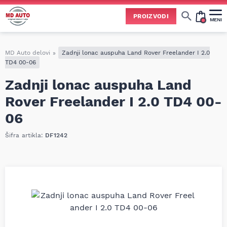
PROIZVODI
MENI
Cene svih vrsta ulja i aditiva trenutno su podložne čestim promenama
usled nestabilne situacije na tržištu i dešavanja na Bliskom istoku.
Zbog učestalih promena nabavnih cena, nije uvek moguće ažurirati cene na sajtu u realnom vremenu.
Molimo vas da pre poručivanja pozovete i proverite trenutno stanje i tačnu cenu.
MD Auto delovi
»
Zadnji lonac auspuha Land Rover Freelander I 2.0
TD4 00-06
Zadnji lonac auspuha Land
Rover Freelander I 2.0 TD4 00-
06
Šifra artikla:
DF1242