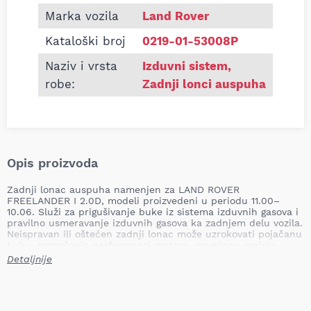
Marka vozila
Land Rover
Kataloški broj
0219-01-53008P
Naziv i vrsta
Izduvni sistem
,
robe:
Zadnji lonci auspuha
Opis proizvoda
Zadnji lonac auspuha namenjen za LAND ROVER
FREELANDER I 2.0D, modeli proizvedeni u periodu 11.00–
10.06. Služi za prigušivanje buke iz sistema izduvnih gasova i
pravilno usmeravanje izduvnih gasova ka zadnjem delu vozila.
Neispravan ili oštećen zadnji lonac može uzrokovati pojačanu
buku, pogoršanje performansi motora, povećanu emisiju
štetnih gasova i mogućnost oštećenja ostalih delova izduvnog
Detaljnije
sistema.
Mesto ugradnje: zadnji
Tip: namenski