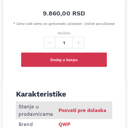
9.860,00
RSD
* Cena važi samo za gotovinsko plaćanje i online poručivanje
Količina
Dodaj u korpu
Karakteristike
Informacije o Zadnji lonac auspuha Land Rover Fr
Stanje u
Pozvati pre dolaska
prodavnicama
Brend
QWP