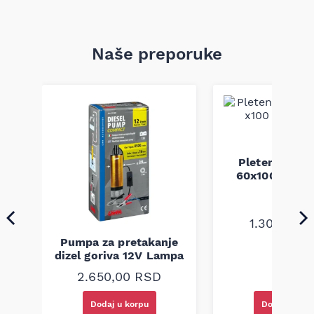
Naše preporuke
Pletenica au
a
60x100 unive
1.300,00
R
Pumpa za pretakanje
dizel goriva 12V Lampa
2.650,00
RSD
Dodaj u korpu
Dodaj u kor