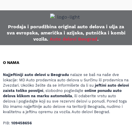
Prodaja i porudžbina original auto delova i ulja za
sva evropska, američka i azijska, putnička i kombi
vozila.
Auto delovi Beograd
.
O NAMA
Najjeftiniji auto delovi u Beogradu
nalaze se baš na naše dve
lokacije: MD Auto prodavnica auto delova u Surčinu ili prodavnica na
Zvezdari. Ukoliko želite da se informišete da li su
jeftini auto delovi
zaista toliko povoljni
, slobodno pogledajte
online ponudu auto
delova klikom na marku automobila
, ili odaberite vrstu auto
delova i pogledajte koji su sve rezervni delovi u ponudi. Pored toga
što imamo najjeftinije auto delove na teritoriji Beograda, nudimo i
kvalitetnu a jeftinu opremu za vozila. Auto delovi Beograd.
PIB:
109458656