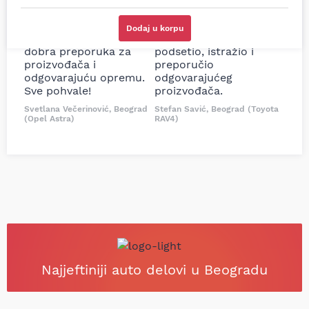
cene su ovde. Kupila
kočionog cilindra bio
sam više puta auto
potreban za moju
Dodaj u korpu
delove iz MD Auto. Uvek
Tojotu, ali me je Miloš
dobra preporuka za
podsetio, istražio i
proizvođača i
preporučio
odgovarajuću opremu.
odgovarajućeg
Sve pohvale!
proizvođača.
Svetlana Večerinović, Beograd
Stefan Savić, Beograd (Toyota
(Opel Astra)
RAV4)
Najjeftiniji auto delovi u Beogradu