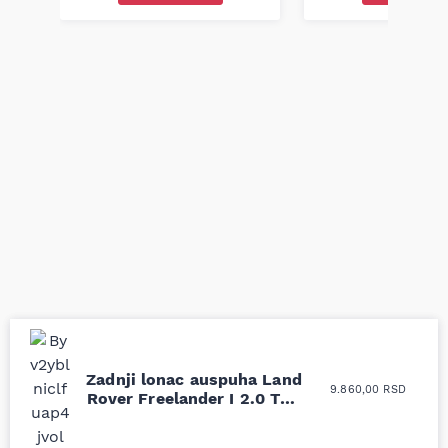
Zadnji lonac auspuha Land
Uporedila sam sve
Odlična usluga i
9.860,00
RSD
Rover Freelander I 2.0 TD4
moguće online
ljubazni prodavci.
00-06
prodavnice auto delova
Nisam bio siguran koji je
i definitivno najbolje
tačan naziv i tip