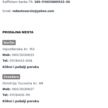
Raiffeisen banka TR:
265-1110310001533-56
Email:
mdautosurcin@yahoo.com
PRODAJNA MESTA
Surčin
Vojvođanska br. 153
Mob:
060/3030623
Tel:
011/8443-608
Klikni i pošalji poruku
Zvezdara
Dimitrija Tucovića br. 99
Mob:
060/3030627
Tel:
011/6405-110
Klikni i pošalji poruku