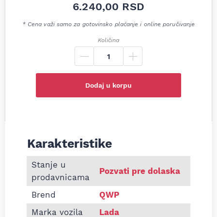
6.240,00
RSD
* Cena važi samo za gotovinsko plaćanje i online poručivanje
Količina
Dodaj u korpu
Karakteristike
Informacije o Zadnji lonac auspuha Lada 1300 1500 2
Stanje u
Pozvati pre dolaska
prodavnicama
Brend
QWP
Marka vozila
Lada