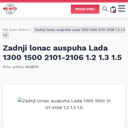
PROIZVODI
MENI
Cene svih vrsta ulja i aditiva trenutno su podložne čestim promenama
usled nestabilne situacije na tržištu i dešavanja na Bliskom istoku.
Zbog učestalih promena nabavnih cena, nije uvek moguće ažurirati cene na sajtu u realnom vremenu.
Molimo vas da pre poručivanja pozovete i proverite trenutno stanje i tačnu cenu.
MD Auto delovi
»
Zadnji lonac auspuha Lada 1300 1500 2101-2106 1.2 1.3
1.5
Zadnji lonac auspuha Lada
1300 1500 2101-2106 1.2 1.3 1.5
Šifra artikla:
A32E7C