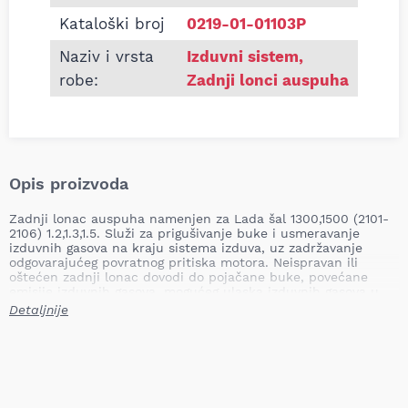
Kataloški broj
0219-01-01103P
Naziv i vrsta
Izduvni sistem
,
robe:
Zadnji lonci auspuha
Opis proizvoda
Zadnji lonac auspuha namenjen za Lada šal 1300,1500 (2101-
2106) 1.2,1.3,1.5. Služi za prigušivanje buke i usmeravanje
izduvnih gasova na kraju sistema izduva, uz zadržavanje
odgovarajućeg povratnog pritiska motora. Neispravan ili
oštećen zadnji lonac dovodi do pojačane buke, povećane
emisije izduvnih gasova, mogućeg ulaska izduvnih gasova u
putnički prostor i pogoršanja radnih karakteristika motora.
Detaljnije
Mesto ugradnje: zadnji
Tip: namenski
Težina: 5,78 kg
Primena: Lada šal 1300,1500 (2101-2106) 1.2, 1.3, 1.5
Lonac je konstruisan da obezbedi efikasno prigušivanje buke