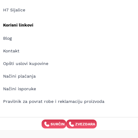
H7 Sijalice
Korisni linkovi
Blog
Kontakt
Opšti uslovi kupovine
Načini plaćanja
Načini isporuke
Pravilnik za povrat robe i reklamaciju proizvoda
SURČIN
ZVEZDARA
Copyright © MD Auto 2026 | Izrada internet prodavnice:
Avokado.rs