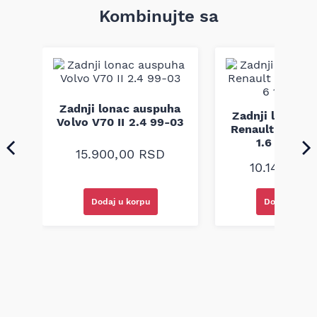
i pravilno odvođenje izduvnih gasova bez narušavanja
Kombinujte sa
karakteristika motora. Dimenzije i konstrukcija odgovaraju
fabričkim specifikacijama kako bi se obezbedila pravilna
montaža i funkcionalnost u vozilima navedenih modela.
Napomena: kompatibilnost mora se proveriti po broju šasije.
Zadnji lonac auspuha
ha
Zadnji lonac 
Volvo V70 II 2.4 99-03
s
Renault Clio III
1.6 16V 05
15.900,00
RSD
10.140,00
Dodaj u korpu
Dodaj u kor