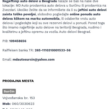
Najjeftiniji auto delovi u Beogradu
nalaze se baš na naše dve
lokacije: MD Auto prodavnica auto delova u Surčinu ili prodavnica na
Zvezdari. Ukoliko želite da se informišete da li su
jeftini auto delovi
zaista toliko povoljni
, slobodno pogledajte
online ponudu auto
delova klikom na marku automobila
, ili odaberite vrstu auto
delova i pogledajte koji su sve rezervni delovi u ponudi. Pored toga
što imamo najjeftinije auto delove na teritoriji Beograda, nudimo i
kvalitetnu a jeftinu opremu za vozila. Auto delovi Beograd.
PIB:
109458656
Raiffeisen banka TR:
265-1110310001533-56
Email:
mdautosurcin@yahoo.com
PRODAJNA MESTA
Surčin
Vojvođanska br. 153
Mob:
060/3030623