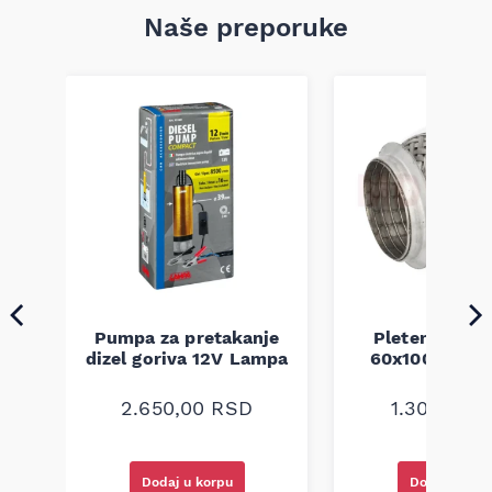
Naše preporuke
Pumpa za pretakanje
Pletenica au
a
dizel goriva 12V Lampa
60x100 unive
2.650,00
RSD
1.300,00
R
Dodaj u korpu
Dodaj u kor