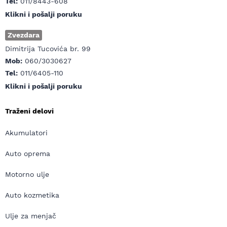
Tel:
011/8443-608
Klikni i pošalji poruku
Zvezdara
Dimitrija Tucovića br. 99
Mob:
060/3030627
Tel:
011/6405-110
Klikni i pošalji poruku
Traženi delovi
Akumulatori
Auto oprema
Motorno ulje
Auto kozmetika
Ulje za menjač