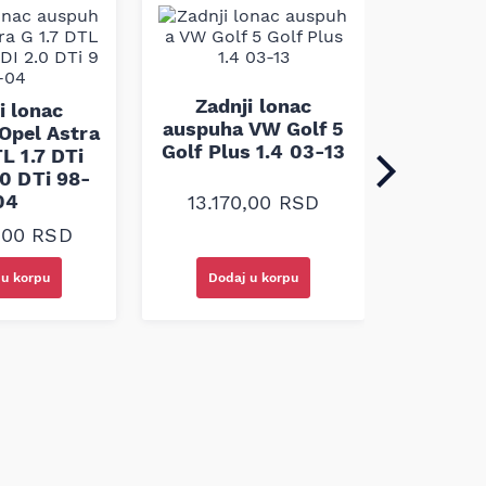
Zadn
ausp
Zadnji lonac
Croma O
i lonac
auspuha VW Golf 5
C 1.9 J
Opel Astra
Golf Plus 1.4 03-13
DTI 2.
TL 1.7 DTi
.0 DTi 98-
04
13.170,00
RSD
12.9
0,00
RSD
 u korpu
Dodaj u korpu
Doda