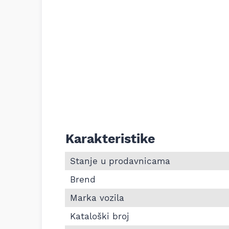
Karakteristike
Informacije o Zadnji lonac auspuha Jeep
Stanje u prodavnicama
Brend
Marka vozila
Kataloški broj