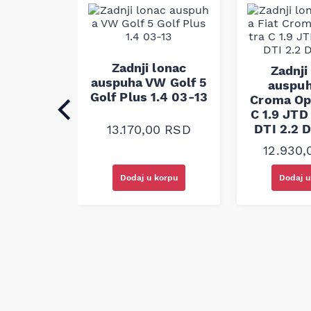
Napomena: kompatibilnost proizvoda obavezno 
(VIN).
Zadnji lonac
lonac
Zadnji
auspuha VW Golf 5
el Astra
auspuh
Golf Plus 1.4 03-13
1.7 DTi
Croma Op
 DTi 98-
C 1.9 JTD
DTI 2.2 D
13.170,00
RSD
00
RSD
12.930
korpu
Dodaj u korpu
Dodaj u