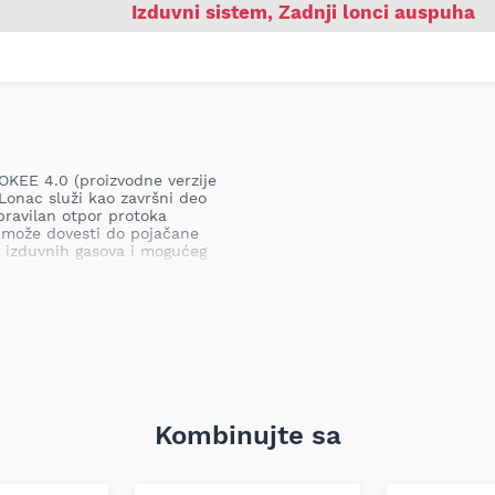
Izduvni sistem
,
Zadnji lonci auspuha
KEE 4.0 (proizvodne verzije
Lonac služi kao završni deo
pravilan otpor protoka
c može dovesti do pojačane
 izduvnih gasova i mogućeg
01
 deo izduvnog sistema,
 optimalan protok gasova bez
Kombinujte sa
ih tačaka. Proizvod je
zijama kako bi se osigurala