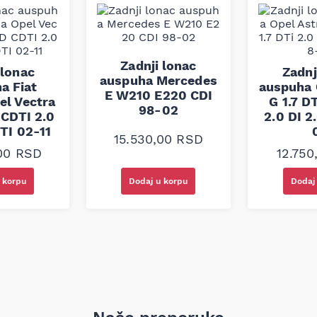
proveriti po broju šasije
Zadnji lonac
 lonac
Zadnj
auspuha Mercedes
a Fiat
auspuha 
E W210 E220 CDI
el Vectra
G 1.7 D
98-02
 CDTI 2.0
2.0 DI 2
TI 02-11
15.530,00
RSD
,00
RSD
12.75
 korpu
Dodaj u korpu
Dodaj