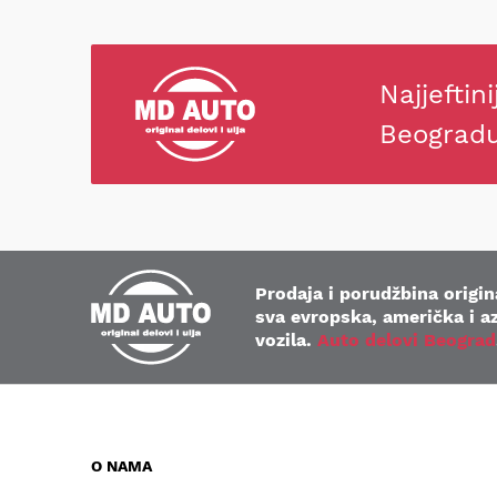
Najjeftini
Beograd
Prodaja i porudžbina origina
sva evropska, američka i az
vozila.
Auto delovi Beograd
O NAMA