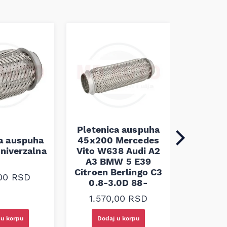
Pletenica auspuha
ca auspuha
45x200 Mercedes
Pleten
niverzalna
Vito W638 Audi A2
60x100 
A3 BMW 5 E39
Citroen Berlingo C3
,00
RSD
1.30
0.8-3.0D 88-
1.570,00
RSD
 u korpu
Dodaj u korpu
Doda