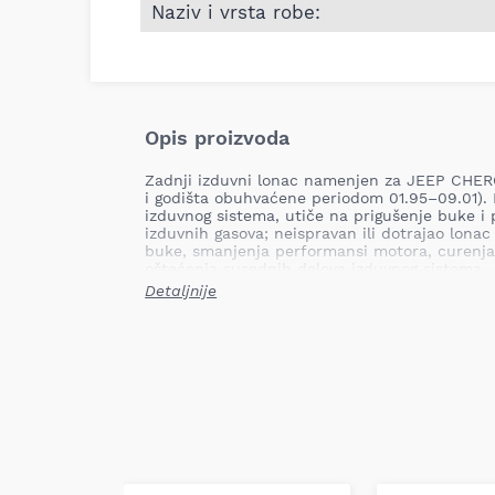
Naziv i vrsta robe:
Opis proizvoda
Zadnji izduvni lonac namenjen za JEEP CHERO
i godišta obuhvaćene periodom 01.95–09.01). 
izduvnog sistema, utiče na prigušenje buke i 
izduvnih gasova; neispravan ili dotrajao lona
buke, smanjenja performansi motora, curenja
oštećenja susednih delova izduvnog sistema.
Detaljnije
Mesto ugradnje: zadnji
Tip: namjenski
Naziv proizvoda: zadnji izduvni lonac
Težina: 10,06 kg
Primena: JEEP CHEROKEE 4.0 01.95–09.
Lonac je dizajniran da zameni fabrički zadnji
obezbeđujući odgovarajuće prigušenje buke i
odstupanja od originalnih dimenzija i montažn
izrađen prema fabričkim standardima i dimen
pravilna ugradnja i funkcionalnost.