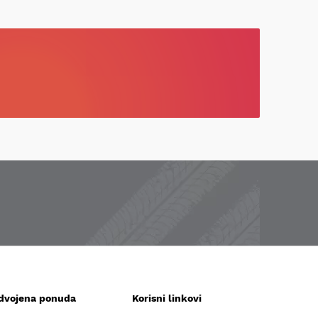
zdvojena ponuda
Korisni linkovi