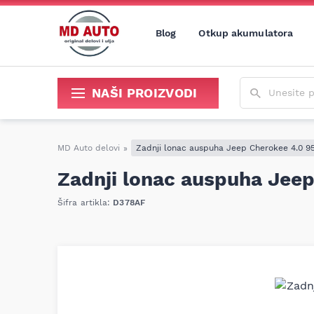
Blog
Otkup akumulatora
Unesite poja
NAŠI PROIZVODI
Sredstva za održavanje i popravku
MD Auto delovi
»
Zadnji lonac auspuha Jeep Cherokee 4.0 9
Zadnji lonac auspuha Jeep
Šifra artikla:
D378AF