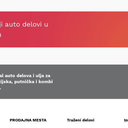
ji auto delovi u
u
l auto delova i ulja za
ijska, putnička i kombi
.
PRODAJNA MESTA
Traženi delovi
I