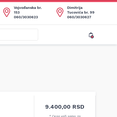
Vojvođanska br.
Dimitrija
153
Tucovića br. 99
060/3030623
060/3030627
9.400,00
RSD
* Cena važi samo za