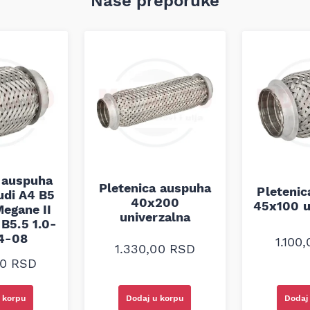
Naše preporuke
 auspuha
Pletenica auspuha
Pleteni
udi A4 B5
40x200
45x100 u
egane II
univerzalna
B5.5 1.0-
94-08
1.100
1.330,00
RSD
00
RSD
 korpu
Dodaj u korpu
Dodaj