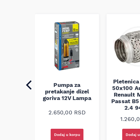
Pletenica
auspuha
Pumpa za
50x100 A
30
pretakanje dizel
Renault M
alna
goriva 12V Lampa
Passat B5 
2.4 
0
RSD
2.650,00
RSD
1.260,
korpu
Dodaj u korpu
Dodaj u