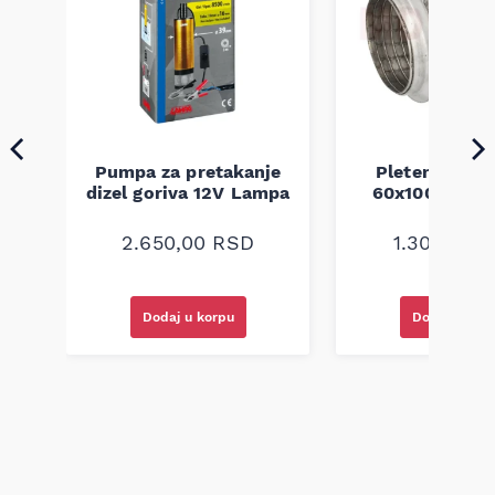
Pumpa za pretakanje
Pletenica au
a
dizel goriva 12V Lampa
60x100 unive
2.650,00
RSD
1.300,00
R
Dodaj u korpu
Dodaj u kor