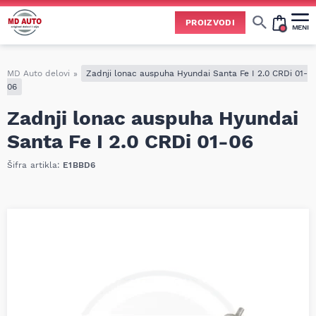
PROIZVODI
MENI
Cene svih vrsta ulja i aditiva trenutno su podložne čestim promenama
usled nestabilne situacije na tržištu i dešavanja na Bliskom istoku.
Zbog učestalih promena nabavnih cena, nije uvek moguće ažurirati cene na sajtu u realnom vremenu.
Molimo vas da pre poručivanja pozovete i proverite trenutno stanje i tačnu cenu.
MD Auto delovi
»
Zadnji lonac auspuha Hyundai Santa Fe I 2.0 CRDi 01-
06
Zadnji lonac auspuha Hyundai
Santa Fe I 2.0 CRDi 01-06
Šifra artikla:
E1BBD6