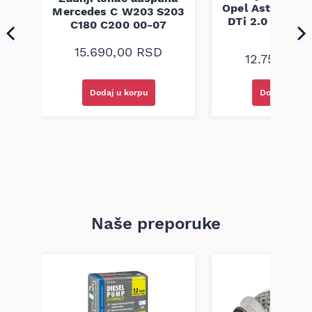
Opel Astra G 1.7
1-
Mercedes C W203 S203
DTi 2.0 DI 2.0 
C180 C200 00-07
04
15.690,00
RSD
12.750,00
Dodaj u korpu
Dodaj u kor
Naše preporuke