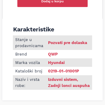
Dodaj u korpu
Karakteristike
Informacije o Zadnji lonac auspuha Hyundai Santa 
Stanje u
Pozvati pre dolaska
prodavnicama
Brend
QWP
Marka vozila
Hyundai
Kataloški broj
0219-01-01001P
Naziv i vrsta
Izduvni sistem
,
robe:
Zadnji lonci auspuha