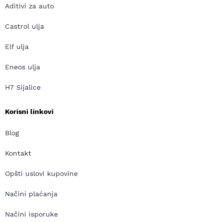
Aditivi za auto
Castrol ulja
Elf ulja
Eneos ulja
H7 Sijalice
Korisni linkovi
Blog
Kontakt
Opšti uslovi kupovine
Načini plaćanja
Načini isporuke