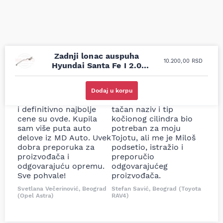
Zadnji lonac auspuha
10.200,00
RSD
Hyundai Santa Fe I 2.0
CRDi 01-06
Uporedila sam sve
Odlična usluga i
moguće online
ljubazni prodavci.
Dodaj u korpu
prodavnice auto delova
Nisam bio siguran koji je
i definitivno najbolje
tačan naziv i tip
cene su ovde. Kupila
kočionog cilindra bio
sam više puta auto
potreban za moju
delove iz MD Auto. Uvek
Tojotu, ali me je Miloš
dobra preporuka za
podsetio, istražio i
proizvođača i
preporučio
odgovarajuću opremu.
odgovarajućeg
Sve pohvale!
proizvođača.
Svetlana Večerinović, Beograd
Stefan Savić, Beograd (Toyota
(Opel Astra)
RAV4)