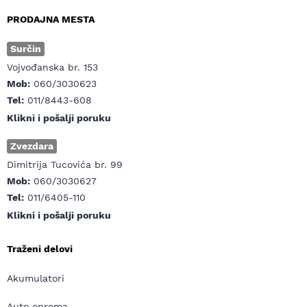
PRODAJNA MESTA
Surčin
Vojvođanska br. 153
Mob:
060/3030623
Tel:
011/8443-608
Klikni i pošalji poruku
Zvezdara
Dimitrija Tucovića br. 99
Mob:
060/3030627
Tel:
011/6405-110
Klikni i pošalji poruku
Traženi delovi
Akumulatori
Auto oprema