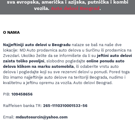
sva evropska, američka i azijska, putnička i kombi
vozila.
Auto delovi Beograd
.
O NAMA
Najjeftiniji auto delovi u Beogradu
nalaze se baš na naše dve
lokacije: MD Auto prodavnica auto delova u Surčinu ili prodavnica na
Zvezdari. Ukoliko želite da se informišete da li su
jeftini auto delovi
zaista toliko povoljni
, slobodno pogledajte
online ponudu auto
delova klikom na marku automobila
, ili odaberite vrstu auto
delova i pogledajte koji su sve rezervni delovi u ponudi. Pored toga
što imamo najjeftinije auto delove na teritoriji Beograda, nudimo i
kvalitetnu a jeftinu opremu za vozila. Auto delovi Beograd.
PIB:
109458656
Raiffeisen banka TR:
265-1110310001533-56
Email:
mdautosurcin@yahoo.com