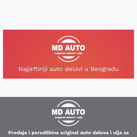
Najjeftiniji auto delovi u Beogradu
Prodaja i porudžbina original auto delova i ulja za