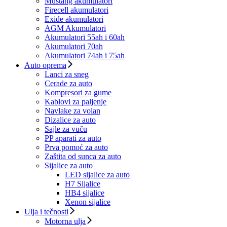
Mustang akumulatori
Firecell akumulatori
Exide akumulatori
AGM Akumulatori
Akumulatori 55ah i 60ah
Akumulatori 70ah
Akumulatori 74ah i 75ah
Auto oprema
Lanci za sneg
Cerade za auto
Kompresori za gume
Kablovi za paljenje
Navlake za volan
Dizalice za auto
Sajle za vuču
PP aparati za auto
Prva pomoć za auto
Zaštita od sunca za auto
Sijalice za auto
LED sijalice za auto
H7 Sijalice
HB4 sijalice
Xenon sijalice
Ulja i tečnosti
Motorna ulja