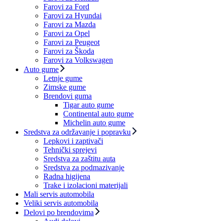
Farovi za Ford
Farovi za Hyundai
Farovi za Mazda
Farovi za Opel
Farovi za Peugeot
Farovi za Škoda
Farovi za Volkswagen
Auto gume
Letnje gume
Zimske gume
Brendovi guma
Tigar auto gume
Continental auto gume
Michelin auto gume
Sredstva za održavanje i popravku
Lepkovi i zaptivači
Tehnički sprejevi
Sredstva za zaštitu auta
Sredstva za podmazivanje
Radna higijena
Trake i izolacioni materijali
Mali servis automobila
Veliki servis automobila
Delovi po brendovima