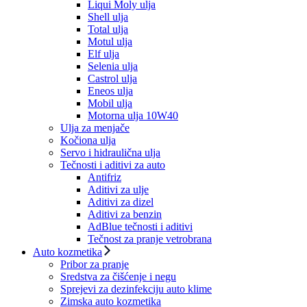
Liqui Moly ulja
Shell ulja
Total ulja
Motul ulja
Elf ulja
Selenia ulja
Castrol ulja
Eneos ulja
Mobil ulja
Motorna ulja 10W40
Ulja za menjače
Kočiona ulja
Servo i hidraulična ulja
Tečnosti i aditivi za auto
Antifriz
Aditivi za ulje
Aditivi za dizel
Aditivi za benzin
AdBlue tečnosti i aditivi
Tečnost za pranje vetrobrana
Auto kozmetika
Pribor za pranje
Sredstva za čišćenje i negu
Sprejevi za dezinfekciju auto klime
Zimska auto kozmetika