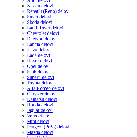
Audi delovi
Nissan delovi
Renault (Reno) delovi
Smart delovi
Škoda delovi
Land Rover delovi
Chevrolet delovi
Daewoo delovi
Lancia delovi
Isuzu delovi
Lada delovi
Rover delovi
Opel delovi
Saab delovi
Subaru delovi
Toyota delovi
Alfa Romeo delovi
Chrysler delovi
Daihatsu delovi
Honda delovi
Jaguar delovi
Volvo delovi
Mini delovi
Peugeot (Pežo) delovi
Mazda delovi