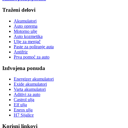
Traženi delovi
Akumulatori
Auto oprema
Motorno ulje
Auto kozmetika
Ulje za menjač
Paste za poliranje auta
Antifriz
Prva pomoć za auto
Izdvojena ponuda
Energizer akumulatori
Exide akumulatori
Varta akumulatori
Aditivi za auto
Castrol ulja
Elf ulja
Eneos ulja
H7 Sijalice
Korisni linkovi