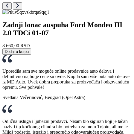
Zadnji lonac auspuha Ford Mondeo III
2.0 TDCi 01-07
8.660,00
RSD
Dodaj u korpu
Uporedila sam sve moguće online prodavnice auto delova i
definitivno najbolje cene su ovde. Kupila sam više puta auto delove
iz MD Auto. Uvek dobra preporuka za proizvođača i odgovarajuću
opremu. Sve pohvale!
Svetlana Večerinović, Beograd (Opel Astra)
Odlična usluga i ljubazni prodavci. Nisam bio siguran koji je tačan
naziv i tip kočionog cilindra bio potreban za moju Tojotu, ali me je
Miloš podsetio, istražio i preporučio odgovarajućeg proizvođača.