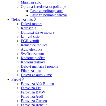
Mirisi za auto
Oprema i sredstva za poliranje
Paste za poliranje auta
Paste za poliranje farova
Delovi za auto
Delovi motora
Karoserija
Dihtunzi glave motora
Izduvni sistem
EGR ventili
Remenice radilice
Auto elektrika
Svećice za auto
Kočione pločice
Kočioni diskovi
Delovi menjača i pogona
Filteri za auto
Delovi za auto klime
Farovi
Farovi za Alfa Romeo
Farovi za Fiat
Farovi za BMW
Farovi za Audi
Farovi za Citroen
Farovi za Renault