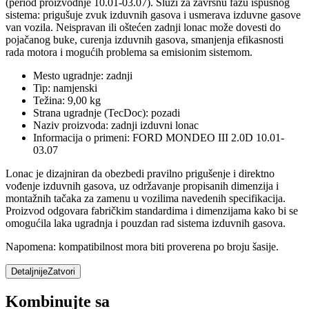
(period proizvodnje 10.01-03.07). Služi za završnu fazu ispušnog
sistema: prigušuje zvuk izduvnih gasova i usmerava izduvne gasove
van vozila. Neispravan ili oštećen zadnji lonac može dovesti do
pojačanog buke, curenja izduvnih gasova, smanjenja efikasnosti
rada motora i mogućih problema sa emisionim sistemom.
Mesto ugradnje: zadnji
Tip: namjenski
Težina: 9,00 kg
Strana ugradnje (TecDoc): pozadi
Naziv proizvoda: zadnji izduvni lonac
Informacija o primeni: FORD MONDEO III 2.0D 10.01-
03.07
Lonac je dizajniran da obezbedi pravilno prigušenje i direktno
vođenje izduvnih gasova, uz održavanje propisanih dimenzija i
montažnih tačaka za zamenu u vozilima navedenih specifikacija.
Proizvod odgovara fabričkim standardima i dimenzijama kako bi se
omogućila laka ugradnja i pouzdan rad sistema izduvnih gasova.
Napomena: kompatibilnost mora biti proverena po broju šasije.
Detaljnije
Zatvori
Kombinujte sa