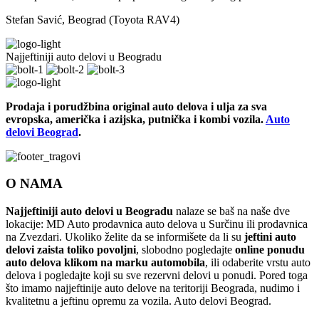
Stefan Savić, Beograd (Toyota RAV4)
Najjeftiniji auto delovi u Beogradu
Prodaja i porudžbina original auto delova i ulja za sva
evropska, američka i azijska, putnička i kombi vozila.
Auto
delovi Beograd
.
O NAMA
Najjeftiniji auto delovi u Beogradu
nalaze se baš na naše dve
lokacije: MD Auto prodavnica auto delova u Surčinu ili prodavnica
na Zvezdari. Ukoliko želite da se informišete da li su
jeftini auto
delovi zaista toliko povoljni
, slobodno pogledajte
online ponudu
auto delova klikom na marku automobila
, ili odaberite vrstu auto
delova i pogledajte koji su sve rezervni delovi u ponudi. Pored toga
što imamo najjeftinije auto delove na teritoriji Beograda, nudimo i
kvalitetnu a jeftinu opremu za vozila. Auto delovi Beograd.