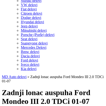
Suzuki delovi
VW delovi
Fiat delovi
Citroen delovi
Dodge delovi
Hyundai delovi
Jeep delovi
Mitsubishi delovi
Porsche (Porše) delovi
Seat delovi
Ssangyong delovi
Mercedes Delovi
Bmw delovi
Dacia delovi
Ford delovi
Iveco delovi
Kia delovi
MD Auto delovi
»
Zadnji lonac auspuha Ford Mondeo III 2.0 TDCi
01-07
Zadnji lonac auspuha Ford
Mondeo III 2.0 TDCi 01-07