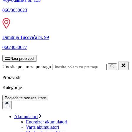
Vojvođanska br. 153
060/3030623
Dimitrija Tucovića br. 99
060/3030627
Naši proizvodi
Unesite pojam za pretragu
Proizvodi
Kategorije
Pogledajte sve rezultate
Akumulatori
Energizer akumulatori
Varta akumulatori