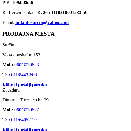
PIB:
109458656
Raiffeisen banka TR:
265-1110310001533-56
Email:
mdautosurcin@yahoo.com
PRODAJNA MESTA
Surčin
Vojvođanska br. 153
Mob:
060/3030623
Tel:
011/8443-608
Klikni i pošalji poruku
Zvezdara
Dimitrija Tucovića br. 99
Mob:
060/3030627
Tel:
011/6405-110
Klikni i pošalji poruku