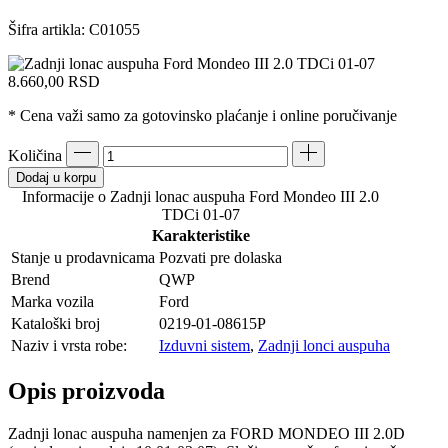
Šifra artikla:
C01055
8.660,00
RSD
* Cena važi samo za gotovinsko plaćanje i online poručivanje
Količina
Dodaj u korpu
Informacije o Zadnji lonac auspuha Ford Mondeo III 2.0
TDCi 01-07
Karakteristike
Stanje u prodavnicama
Pozvati pre dolaska
Brend
QWP
Marka vozila
Ford
Kataloški broj
0219-01-08615P
Naziv i vrsta robe:
Izduvni sistem
,
Zadnji lonci auspuha
Opis proizvoda
Zadnji lonac auspuha namenjen za FORD MONDEO III 2.0D