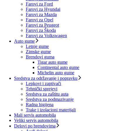
Farovi za Ford
Farovi za Hyundai
Farovi za Mazda
Farovi za Opel
Farovi za Peugeot
Farovi za Škoda
Farovi za Volkswagen
Auto gume
Letnje gume
Zimske gume
Brendovi guma
Tigar auto gume
Continental auto gume
Michelin auto gume
Sredstva za održavanje i popravku
Lepkovi i zaptivači
Tehnički sprejevi
Sredstva za zaštitu auta
Sredstva za podmazivanje
Radna higijena
Trake i izolacioni materijali
Mali servis automobila
Veliki servis automobila
Delovi po brendovima