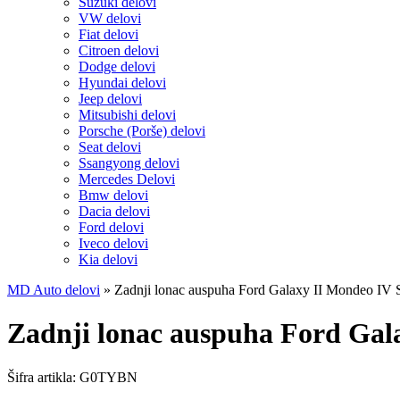
Suzuki delovi
VW delovi
Fiat delovi
Citroen delovi
Dodge delovi
Hyundai delovi
Jeep delovi
Mitsubishi delovi
Porsche (Porše) delovi
Seat delovi
Ssangyong delovi
Mercedes Delovi
Bmw delovi
Dacia delovi
Ford delovi
Iveco delovi
Kia delovi
MD Auto delovi
»
Zadnji lonac auspuha Ford Galaxy II Mondeo IV
Zadnji lonac auspuha Ford Gal
Šifra artikla:
G0TYBN