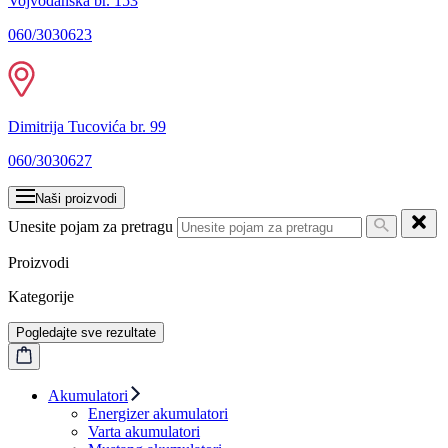
Vojvođanska br. 153
060/3030623
Dimitrija Tucovića br. 99
060/3030627
Naši proizvodi
Unesite pojam za pretragu
Proizvodi
Kategorije
Pogledajte sve rezultate
Akumulatori
Energizer akumulatori
Varta akumulatori