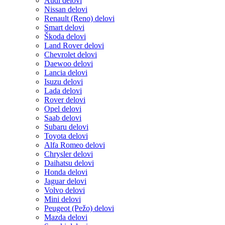
Audi delovi
Nissan delovi
Renault (Reno) delovi
Smart delovi
Škoda delovi
Land Rover delovi
Chevrolet delovi
Daewoo delovi
Lancia delovi
Isuzu delovi
Lada delovi
Rover delovi
Opel delovi
Saab delovi
Subaru delovi
Toyota delovi
Alfa Romeo delovi
Chrysler delovi
Daihatsu delovi
Honda delovi
Jaguar delovi
Volvo delovi
Mini delovi
Peugeot (Pežo) delovi
Mazda delovi