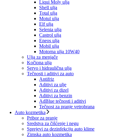
Liqui Moly ulja
Shell ulja
Total ulja
Motul ulja
Elf ulja
Selenia ulja
Castrol ulja
Eneos ulja
Mobil ulja
Motorna ulja 10W40
Ulja za menjače
Kočiona ulja
Servo i hidraulična ulja
Tečnosti i aditivi za auto
Antifriz
Aditivi za ulje
Aditivi za dizel
Aditivi za benzin
AdBlue tečnosti i aditivi
Tečnost za pranje vetrobrana
Auto kozmetika
Pribor za pranje
Sredstva za čišćenje i negu
Sprejevi za dezinfekciju auto klime
Zimska auto kozmetika