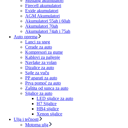
Mustang akumulatori
Firecell akumulatori
Exide akumulatori
AGM Akumulatori
Akumulatori 55ah i 60ah
Akumulatori 70ah
Akumulatori 74ah i 75ah
Auto oprema
Lanci za sneg
Cerade za auto
Kompresori za gume
Kablovi za paljenje
Navlake za volan
Dizalice za auto
Sajle za vuču
PP aparati za auto
Prva pomoć za auto
Zaštita od sunca za auto
Sijalice za auto
LED sijalice za auto
H7 Sijalice
HB4 sijalice
Xenon sijalice
Ulja i tečnosti
Motorna ulja