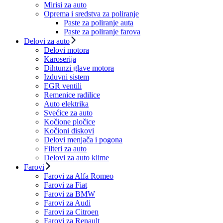
Mirisi za auto
Oprema i sredstva za poliranje
Paste za poliranje auta
Paste za poliranje farova
Delovi za auto
Delovi motora
Karoserija
Dihtunzi glave motora
Izduvni sistem
EGR ventili
Remenice radilice
Auto elektrika
Svećice za auto
Kočione pločice
Kočioni diskovi
Delovi menjača i pogona
Filteri za auto
Delovi za auto klime
Farovi
Farovi za Alfa Romeo
Farovi za Fiat
Farovi za BMW
Farovi za Audi
Farovi za Citroen
Farovi za Renault