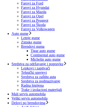
Farovi za Ford
Farovi za Hyundai
Farovi za Mazda
Farovi za Opel
Farovi za Peugeot
Farovi za Škoda
Farovi za Volkswagen
Auto gume
Letnje gume
Zimske gume
Brendovi guma
Tigar auto gume
Continental auto gume
Michelin auto gume
Sredstva za održavanje i popravku
Lepkovi i zaptivači
Tehnički sprejevi
Sredstva za zaštitu auta
Sredstva za podmazivanje
Radna higijena
Trake i izolacioni materijali
Mali servis automobila
Veliki servis automobila
Delovi po brendovima