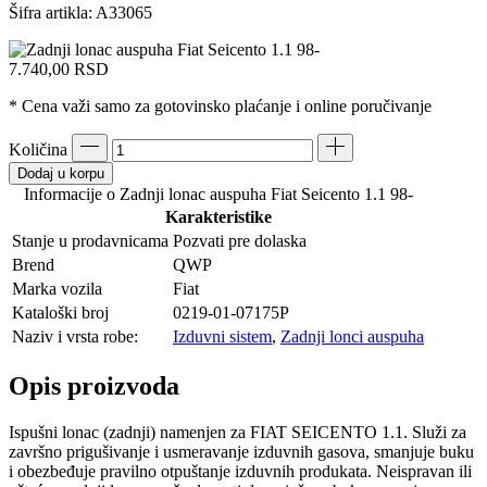
Šifra artikla:
A33065
7.740,00
RSD
* Cena važi samo za gotovinsko plaćanje i online poručivanje
Količina
Dodaj u korpu
Informacije o Zadnji lonac auspuha Fiat Seicento 1.1 98-
Karakteristike
Stanje u prodavnicama
Pozvati pre dolaska
Brend
QWP
Marka vozila
Fiat
Kataloški broj
0219-01-07175P
Naziv i vrsta robe:
Izduvni sistem
,
Zadnji lonci auspuha
Opis proizvoda
Ispušni lonac (zadnji) namenjen za FIAT SEICENTO 1.1. Služi za
završno prigušivanje i usmeravanje izduvnih gasova, smanjuje buku
i obezbeđuje pravilno otpuštanje izduvnih produkata. Neispravan ili