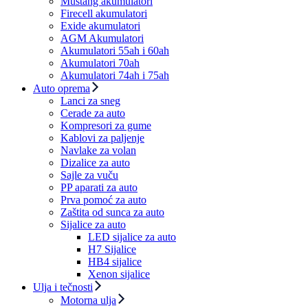
Mustang akumulatori
Firecell akumulatori
Exide akumulatori
AGM Akumulatori
Akumulatori 55ah i 60ah
Akumulatori 70ah
Akumulatori 74ah i 75ah
Auto oprema
Lanci za sneg
Cerade za auto
Kompresori za gume
Kablovi za paljenje
Navlake za volan
Dizalice za auto
Sajle za vuču
PP aparati za auto
Prva pomoć za auto
Zaštita od sunca za auto
Sijalice za auto
LED sijalice za auto
H7 Sijalice
HB4 sijalice
Xenon sijalice
Ulja i tečnosti
Motorna ulja