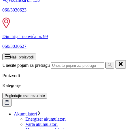
Vojvođanska br. 153
060/3030623
Dimitrija Tucovića br. 99
060/3030627
Naši proizvodi
Unesite pojam za pretragu
Proizvodi
Kategorije
Pogledajte sve rezultate
Akumulatori
Energizer akumulatori
Varta akumulatori