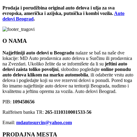
Prodaja i porudžbina original auto delova i ulja za sva
evropska, američka i azijska, putnička i kombi vozila.
Auto
delovi Beograd
.
O NAMA
Najjeftiniji auto delovi u Beogradu
nalaze se baš na naše dve
lokacije: MD Auto prodavnica auto delova u Surčinu ili prodavnica
na Zvezdari. Ukoliko želite da se informišete da li su
jeftini auto
delovi zaista toliko povoljni
, slobodno pogledajte
online ponudu
auto delova klikom na marku automobila
, ili odaberite vrstu auto
delova i pogledajte koji su sve rezervni delovi u ponudi. Pored toga
što imamo najjeftinije auto delove na teritoriji Beograda, nudimo i
kvalitetnu a jeftinu opremu za vozila. Auto delovi Beograd.
PIB:
109458656
Raiffeisen banka TR:
265-1110310001533-56
Email:
mdautosurcin@yahoo.com
PRODAJNA MESTA