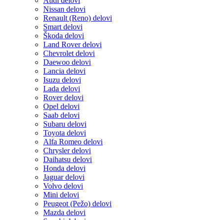
Audi delovi
Nissan delovi
Renault (Reno) delovi
Smart delovi
Škoda delovi
Land Rover delovi
Chevrolet delovi
Daewoo delovi
Lancia delovi
Isuzu delovi
Lada delovi
Rover delovi
Opel delovi
Saab delovi
Subaru delovi
Toyota delovi
Alfa Romeo delovi
Chrysler delovi
Daihatsu delovi
Honda delovi
Jaguar delovi
Volvo delovi
Mini delovi
Peugeot (Pežo) delovi
Mazda delovi