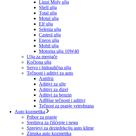
Liqui Moly ulja
Shell ulja
Total ulja
Motul ulja
Elf ulja
Selenia ulja
Castrol ulja
Eneos ulja
Mobil ulja
Motorna ulja 10W40
Ulja za menjače
Kočiona ulja
Servo i hidraulična ulja
Tečnosti i aditivi za auto
Antifriz
Aditivi za ulje
Aditivi za dizel
Aditivi za benzin
AdBlue tečnosti i aditivi
Tečnost za pranje vetrobrana
Auto kozmetika
Pribor za pranje
Sredstva za čišćenje i negu
Sprejevi za dezinfekciju auto klime
Zimska auto kozmetika