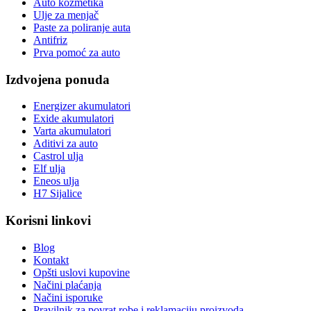
Auto kozmetika
Ulje za menjač
Paste za poliranje auta
Antifriz
Prva pomoć za auto
Izdvojena ponuda
Energizer akumulatori
Exide akumulatori
Varta akumulatori
Aditivi za auto
Castrol ulja
Elf ulja
Eneos ulja
H7 Sijalice
Korisni linkovi
Blog
Kontakt
Opšti uslovi kupovine
Načini plaćanja
Načini isporuke
Pravilnik za povrat robe i reklamaciju proizvoda