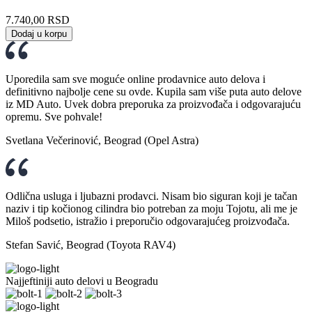
7.740,00
RSD
Dodaj u korpu
Uporedila sam sve moguće online prodavnice auto delova i
definitivno najbolje cene su ovde. Kupila sam više puta auto delove
iz MD Auto. Uvek dobra preporuka za proizvođača i odgovarajuću
opremu. Sve pohvale!
Svetlana Večerinović, Beograd (Opel Astra)
Odlična usluga i ljubazni prodavci. Nisam bio siguran koji je tačan
naziv i tip kočionog cilindra bio potreban za moju Tojotu, ali me je
Miloš podsetio, istražio i preporučio odgovarajućeg proizvođača.
Stefan Savić, Beograd (Toyota RAV4)
Najjeftiniji auto delovi u Beogradu