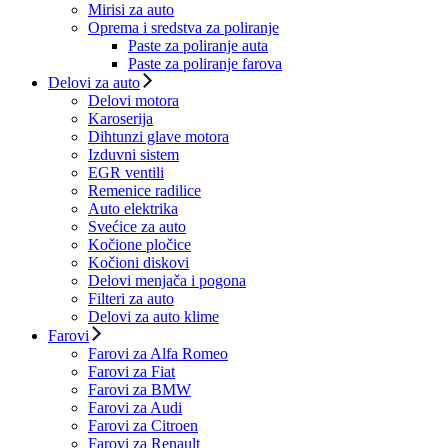
Mirisi za auto
Oprema i sredstva za poliranje
Paste za poliranje auta
Paste za poliranje farova
Delovi za auto
Delovi motora
Karoserija
Dihtunzi glave motora
Izduvni sistem
EGR ventili
Remenice radilice
Auto elektrika
Svećice za auto
Kočione pločice
Kočioni diskovi
Delovi menjača i pogona
Filteri za auto
Delovi za auto klime
Farovi
Farovi za Alfa Romeo
Farovi za Fiat
Farovi za BMW
Farovi za Audi
Farovi za Citroen
Farovi za Renault