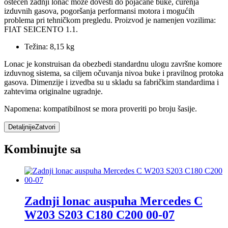
oštećen zadnji lonac može dovesti do pojačane buke, curenja
izduvnih gasova, pogoršanja performansi motora i mogućih
problema pri tehničkom pregledu. Proizvod je namenjen vozilima:
FIAT SEICENTO 1.1.
Težina: 8,15 kg
Lonac je konstruisan da obezbedi standardnu ulogu završne komore
izduvnog sistema, sa ciljem očuvanja nivoa buke i pravilnog protoka
gasova. Dimenzije i izvedba su u skladu sa fabričkim standardima i
zahtevima originalne ugradnje.
Napomena: kompatibilnost se mora proveriti po broju šasije.
Detaljnije
Zatvori
Kombinujte sa
Zadnji lonac auspuha Mercedes C
W203 S203 C180 C200 00-07