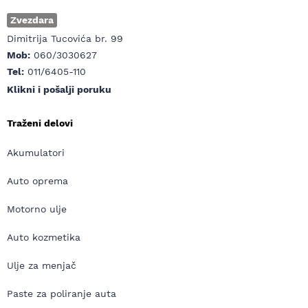
Zvezdara
Dimitrija Tucovića br. 99
Mob:
060/3030627
Tel:
011/6405-110
Klikni i pošalji poruku
Traženi delovi
Akumulatori
Auto oprema
Motorno ulje
Auto kozmetika
Ulje za menjač
Paste za poliranje auta