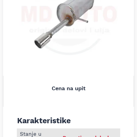
Cena na upit
Karakteristike
Informacije o Zadnji lonac auspuha DS 3 Citroen D
Stanje u