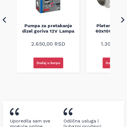
Pumpa za pretakanje
Pletenica au
a
dizel goriva 12V Lampa
60x100 unive
2.650,00
RSD
1.300,00
R
Dodaj u korpu
Dodaj u kor
Uporedila sam sve
Odlična usluga i
moguće online
ljubazni prodavci.