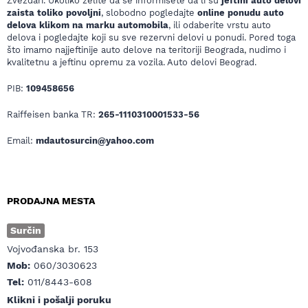
Zvezdari. Ukoliko želite da se informišete da li su
jeftini auto delovi
zaista toliko povoljni
, slobodno pogledajte
online ponudu auto
delova klikom na marku automobila
, ili odaberite vrstu auto
delova i pogledajte koji su sve rezervni delovi u ponudi. Pored toga
što imamo najjeftinije auto delove na teritoriji Beograda, nudimo i
kvalitetnu a jeftinu opremu za vozila. Auto delovi Beograd.
PIB:
109458656
Raiffeisen banka TR:
265-1110310001533-56
Email:
mdautosurcin@yahoo.com
PRODAJNA MESTA
Surčin
Vojvođanska br. 153
Mob:
060/3030623
Tel:
011/8443-608
Klikni i pošalji poruku