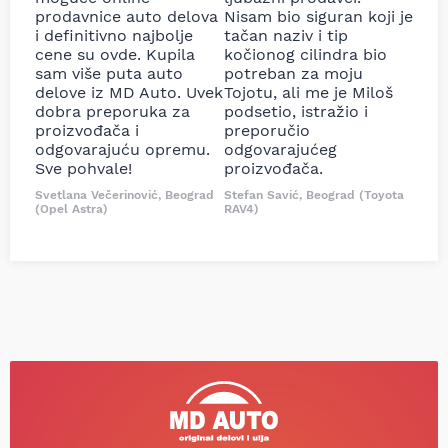
prodavnice auto delova
Nisam bio siguran koji je
i definitivno najbolje
tačan naziv i tip
cene su ovde. Kupila
kočionog cilindra bio
sam više puta auto
potreban za moju
delove iz MD Auto. Uvek
Tojotu, ali me je Miloš
dobra preporuka za
podsetio, istražio i
proizvođača i
preporučio
odgovarajuću opremu.
odgovarajućeg
Sve pohvale!
proizvođača.
Svetlana Večerinović, Beograd
Stefan Savić, Beograd (Toyota
(Opel Astra)
RAV4)