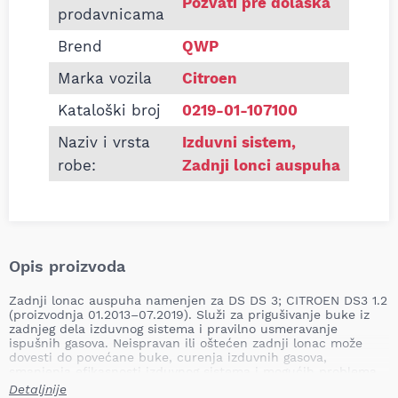
Pozvati pre dolaska
prodavnicama
Brend
QWP
Marka vozila
Citroen
Kataloški broj
0219-01-107100
Naziv i vrsta
Izduvni sistem
,
robe:
Zadnji lonci auspuha
Opis proizvoda
Zadnji lonac auspuha namenjen za DS DS 3; CITROEN DS3 1.2
(proizvodnja 01.2013–07.2019). Služi za prigušivanje buke iz
zadnjeg dela izduvnog sistema i pravilno usmeravanje
ispušnih gasova. Neispravan ili oštećen zadnji lonac može
dovesti do povećane buke, curenja izduvnih gasova,
smanjenja efikasnosti izduvnog sistema i mogućih problema
sa emisijom izduvnih gasova.
Detaljnije