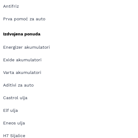
Antifriz
Prva pomoć za auto
Izdvojena ponuda
Energizer akumulatori
Exide akumulatori
Varta akumulatori
Aditivi za auto
Castrol ulja
Elf ulja
Eneos ulja
H7 Sijalice