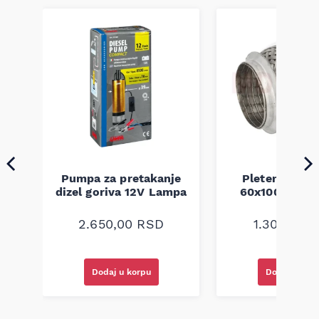
Pumpa za pretakanje
Pletenica au
a
dizel goriva 12V Lampa
60x100 unive
2.650,00
RSD
1.300,00
R
Dodaj u korpu
Dodaj u kor