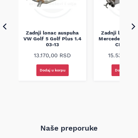
ha
Zadnji lonac auspuha
Zadnji lonac 
an
VW Golf 5 Golf Plus 1.4
Mercedes E W2
Ti
03-13
CDI 98-0
13.170,00
RSD
15.530,00
Dodaj u korpu
Dodaj u kor
Naše preporuke