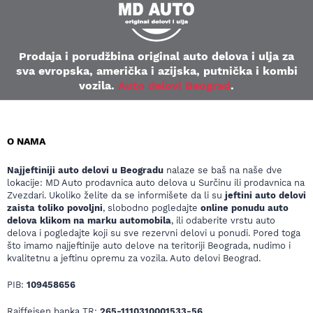
Prodaja i porudžbina original auto delova i ulja za
sva evropska, američka i azijska, putnička i kombi
vozila.
Auto delovi Beograd
.
O NAMA
Najjeftiniji auto delovi u Beogradu
nalaze se baš na naše dve
lokacije: MD Auto prodavnica auto delova u Surčinu ili prodavnica na
Zvezdari. Ukoliko želite da se informišete da li su
jeftini auto delovi
zaista toliko povoljni
, slobodno pogledajte
online ponudu auto
delova klikom na marku automobila
, ili odaberite vrstu auto
delova i pogledajte koji su sve rezervni delovi u ponudi. Pored toga
što imamo najjeftinije auto delove na teritoriji Beograda, nudimo i
kvalitetnu a jeftinu opremu za vozila. Auto delovi Beograd.
PIB:
109458656
Raiffeisen banka TR:
265-1110310001533-56