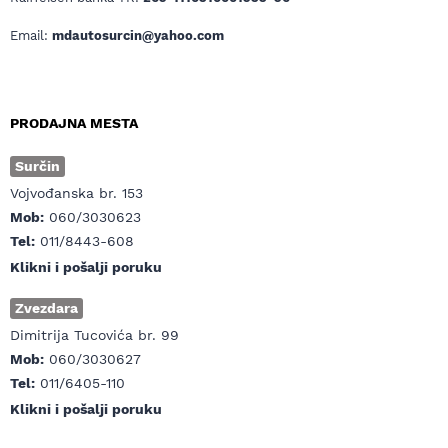
Email:
mdautosurcin@yahoo.com
PRODAJNA MESTA
Surčin
Vojvođanska br. 153
Mob:
060/3030623
Tel:
011/8443-608
Klikni i pošalji poruku
Zvezdara
Dimitrija Tucovića br. 99
Mob:
060/3030627
Tel:
011/6405-110
Klikni i pošalji poruku