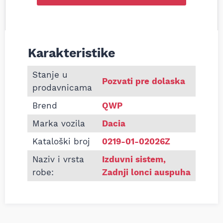
Karakteristike
Informacije o Zadnji lonac auspuha Dacia Dokker 1
Stanje u
Pozvati pre dolaska
prodavnicama
Brend
QWP
Marka vozila
Dacia
Kataloški broj
0219-01-02026Z
Naziv i vrsta
Izduvni sistem
,
robe:
Zadnji lonci auspuha