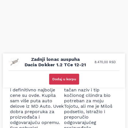
Zadnji lonac auspuha
8.470,00
RSD
Dacia Dokker 1.2 TCe 12-21
Uporedila sam sve
Odlična usluga i
moguće online
ljubazni prodavci.
Dodaj u korpu
prodavnice auto delova
Nisam bio siguran koji je
i definitivno najbolje
tačan naziv i tip
cene su ovde. Kupila
kočionog cilindra bio
sam više puta auto
potreban za moju
delove iz MD Auto. Uvek
Tojotu, ali me je Miloš
dobra preporuka za
podsetio, istražio i
proizvođača i
preporučio
odgovarajuću opremu.
odgovarajućeg
Sve pohvale!
proizvođača.